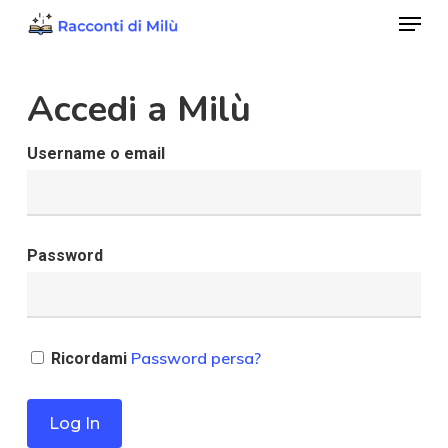
Menu
Skip
to
Close
main
Accedi a Milù
Menu
content
Username o email
Password
Password persa?
Ricordami