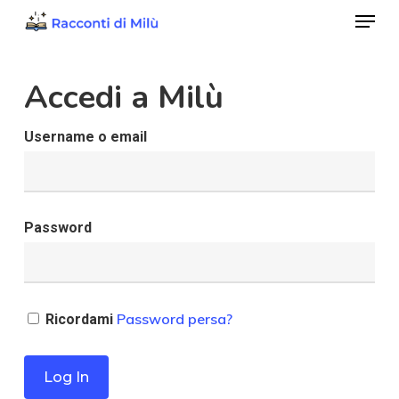
Menu
Skip
to
Close
main
Accedi a Milù
Menu
content
Username o email
Password
Password persa?
Ricordami