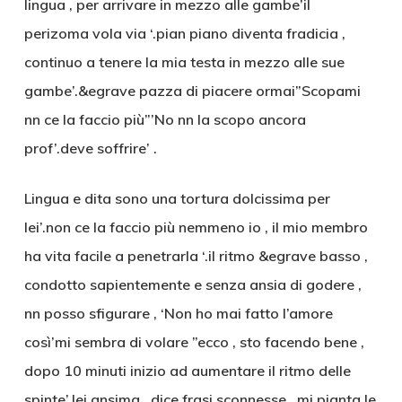
lingua , per arrivare in mezzo alle gambe’il
perizoma vola via ‘.pian piano diventa fradicia ,
continuo a tenere la mia testa in mezzo alle sue
gambe’.&egrave pazza di piacere ormai”Scopami
nn ce la faccio più”’No nn la scopo ancora
prof’.deve soffrire’ .
Lingua e dita sono una tortura dolcissima per
lei’.non ce la faccio più nemmeno io , il mio membro
ha vita facile a penetrarla ‘.il ritmo &egrave basso ,
condotto sapientemente e senza ansia di godere ,
nn posso sfigurare , ‘Non ho mai fatto l’amore
così’mi sembra di volare ”ecco , sto facendo bene ,
dopo 10 minuti inizio ad aumentare il ritmo delle
spinte’.lei ansima , dice frasi sconnesse , mi pianta le