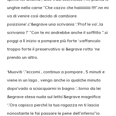
unghie nella carne ”Che cazzo che haiiiiiiiiiii !!!!”.nn mi
va di venire così decido di cambiare
posizione’.c’&egrave una scrivania ‘.’Prof le va’..la
scrivania ?’ ”Con te mi andrebbe anche il soffitto ”.si
poggi a lì inizio a pompare più forte ‘.vaffanculo
troppo forte il preservativo si &egrave rotto ‘ne
prendo un altro.
‘Muoviti ‘.”eccomi , continuo a pompare , 5 minuti e
viene in un lago , vengo anche io qualche minuto
dopo’vado a sciacquarmi in bagno ‘..torno da lei
&egrave stesa nuda sul letto’&egrave magnifica
‘.’Ora capisco perché la tua ragazza nn ti lascia
nonostante le fai passare le pene dell’inferno”io