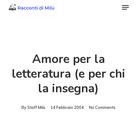
Menu
Skip
to
Close
main
Menu
content
Amore per la
letteratura (e per chi
la insegna)
By
Staff Milù
14 Febbraio 2004
No Comments