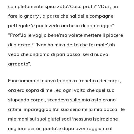
completamente spiazzato’.’Cosa prof ?’ ‘.’Dai , nn
fare lo gnorry , a parte che hai delle compagne
pettegole ‘e poi ti vedo anche io di pomeriggio”
”Prof’.io le voglio bene’ma volete mettere il piacere
di piacere ?’ ‘Non ho mica detto che fai male’.ah
vedo che andiamo di pari passo ‘sei d nuovo
arrapato”.
E iniziammo di nuovo la danza frenetica dei corpi ,
ora era sopra di me , ed ogni volta che quel suo
stupendo corpo , scendeva sulla mia asta erano
attimi impareggiabili’.il suo seno nella mia bocca , le
mie mani sui suoi glutei sodi ‘nessuna ispirazione
migliore per un poeta’.e dopo aver raggiunto il