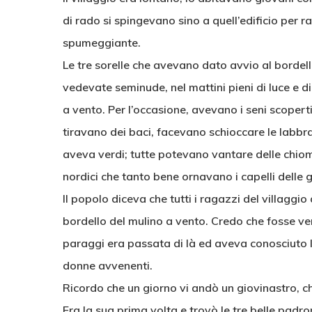
di rado si spingevano sino a quell’edificio per 
spumeggiante.
Le tre sorelle che avevano dato avvio al bordello 
vedevate seminude, nel mattini pieni di luce e di 
a vento. Per l’occasione, avevano i seni scopert
tiravano dei baci, facevano schioccare le labbra. 
aveva verdi; tutte potevano vantare delle chiome
nordici che tanto bene ornavano i capelli delle g
Il popolo diceva che tutti i ragazzi del villagg
bordello del mulino a vento. Credo che fosse vero
paraggi era passata di là ed aveva conosciuto le
donne avvenenti.
Ricordo che un giorno vi andò un giovinastro, che
Era la sua prima volta e trovò le tre belle padro