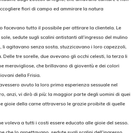
raccogliere fiori di campo ed ammirare la natura
facevano tutto il possibile per attirare la clientela. Le
sole, sedute sugli scalini antistanti all’ingresso del mulino
i, li agitavano senza sosta, stuzzicavano i loro capezzoli,
Delle tre sorelle, due avevano gli occhi celesti, la terza li
 meravigliose, che brillavano di gioventù e dei colori
iovani della Frisia.
io avessero avuto la loro prima esperienza sessuale nel
, anzi, vi dirò di più: la maggior parte degli uomini di quei
 gioie della carne attraverso le grazie proibite di quelle
 voleva a tutti i costi essere educato alle gioie del sesso.
ne che lo aspettavano, sedute sugli scalini dell’ingresso.