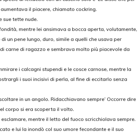
e aumentava il piacere, chiamato cockring.
e sue tette nude.
rofondità, mentre lei ansimava a bocca aperta, volutamente,
 di un pene lungo, duro, simile a quelli che usava per
 di carne di ragazzo e sembrava molto più piacevole da
ammirare i calcagni stupendi e le cosce carnose, mentre la
rgli i suoi incisivi di perla, al fine di eccitarlo senza
scoltare in un angolo. Ridacchiavano sempre’ Occorre dire
 corpo si era scoperta il volto.
o esclamare, mentre il letto del fuoco scricchiolava sempre.
ocato e lui la inondò col suo umore fecondante e il suo