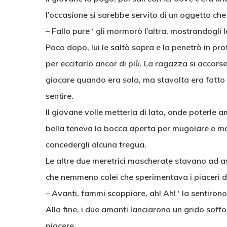
l’occasione si sarebbe servito di un oggetto ch
– Fallo pure ‘ gli mormorò l’altra, mostrandogli l
Poco dopo, lui le saltò sopra e la penetrò in p
per eccitarlo ancor di più. La ragazza si accorse
giocare quando era sola, ma stavolta era fatto
sentire.
Il giovane volle metterla di lato, onde poterle 
bella teneva la bocca aperta per mugolare e mostra
concedergli alcuna tregua.
Le altre due meretrici mascherate stavano ad a
che nemmeno colei che sperimentava i piaceri del
– Avanti, fammi scoppiare, ah! Ah! ‘ la sentiron
Alla fine, i due amanti lanciarono un grido soff
piacere.