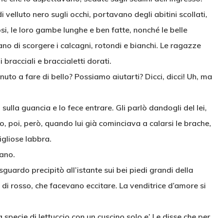
 velluto nero sugli occhi, portavano degli abitini scollati,
i, le loro gambe lunghe e ben fatte, nonché le belle
ano di scorgere i calcagni, rotondi e bianchi. Le ragazze
bracciali e braccialetti dorati.
venuto a fare di bello? Possiamo aiutarti? Dicci, dicci! Uh, ma
 sulla guancia e lo fece entrare. Gli parlò dandogli del lei,
io, poi, però, quando lui già cominciava a calarsi le brache,
gliose labbra.
iano.
guardo precipitò all’istante sui bei piedi grandi della
 di rosso, che facevano eccitare. La venditrice d’amore si
a specie di lettuccio con un cuscino solo e’ Le disse che per