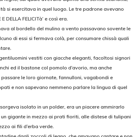
vità si esercitava in quel luogo. Le tre padrone avevano
E DELLA FELICITà’ e così era.
ava al bordello del mulino a vento passavano sovente le
alcuno di essi si fermava colà, per consumare chissà quali
tare.
ntiluomini vestiti con giacche eleganti, facoltosi signori
ianchi ed il bastone col pomolo d’avorio, ma anche
passare le loro giornate, fannulloni, vagabondi e
ppati e non sapevano nemmeno parlare la lingua di quel
 sorgeva isolato in un polder, era un piacere ammirarlo
 gigante in mezzo ai prati fioriti, alle distese di tulipani
zzo ai fili d’erba verde.
contadine dagli zoccoli di legno, che amavano cantare e non