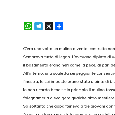
WhatsApp
Telegram
X
Condividi
C’era una volta un mulino a vento, costruito no
Sembrava tutto di legno. L’avevano dipinto di verd
il basamento erano neri come la pece, al pari d
All’interno, una scaletta serpeggiante consentiv
finestra, le cui imposte erano state dipinte di b
Io non ricordo bene se in principio il mulino fos
falegnameria o svolgere qualche altro mestiere
So soltanto che apparteneva a tre giovani donne
A poca distanza era stato piantato un cartello d