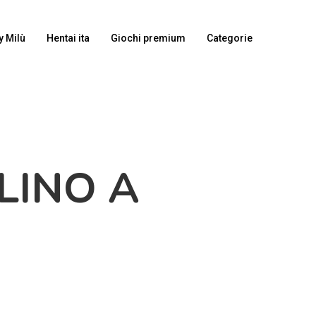
y Milù
Hentai ita
Giochi premium
Categorie
LINO A