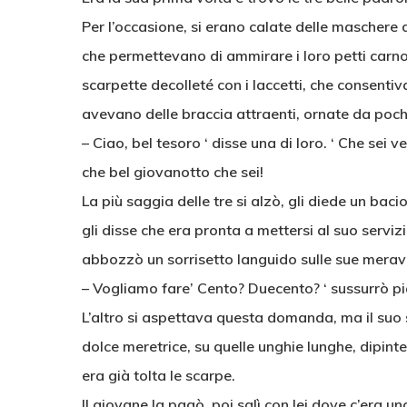
Per l’occasione, si erano calate delle maschere di
che permettevano di ammirare i loro petti carnos
scarpette decolleté con i laccetti, che consentiv
avevano delle braccia attraenti, ornate da pochi 
– Ciao, bel tesoro ‘ disse una di loro. ‘ Che sei 
che bel giovanotto che sei!
La più saggia delle tre si alzò, gli diede un bacio
gli disse che era pronta a mettersi al suo serviz
abbozzò un sorrisetto languido sulle sue meravi
– Vogliamo fare’ Cento? Duecento? ‘ sussurrò p
L’altro si aspettava questa domanda, ma il suo s
dolce meretrice, su quelle unghie lunghe, dipinte
era già tolta le scarpe.
Il giovane la pagò, poi salì con lei dove c’era un