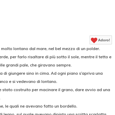
Adoro!
n molto lontano dal mare, nel bel mezzo di un polder.
e, per farlo risaltare di più sotto il sole, mentre il tetto e
elle grandi pale, che giravano sempre.
a di giungere sino in cima. Ad ogni piano s’apriva una
ianco e si vedevano di lontano.
se stato costruito per macinare il grano, dare avvio ad una
.
, le quali ne avevano fatto un bordello.
i legno, sul quale avevano dipinto una scritta scarlatta,