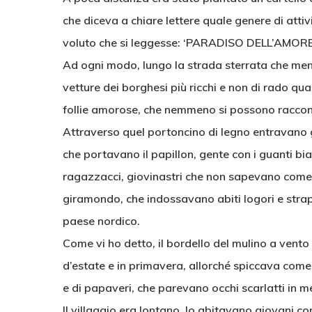
che diceva a chiare lettere quale genere di atti
voluto che si leggesse: ‘PARADISO DELL’AMORE 
Ad ogni modo, lungo la strada sterrata che men
vetture dei borghesi più ricchi e non di rado qu
follie amorose, che nemmeno si possono raccon
Attraverso quel portoncino di legno entravano ge
che portavano il papillon, gente con i guanti b
ragazzacci, giovinastri che non sapevano come 
giramondo, che indossavano abiti logori e stra
paese nordico.
Come vi ho detto, il bordello del mulino a vento
d’estate e in primavera, allorché spiccava come un
e di papaveri, che parevano occhi scarlatti in me
Il villaggio era lontano, lo abitavano giovani 