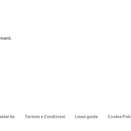
ment.
ntai ita
Termini e Condizioni
Linee guida
Cookie Poli