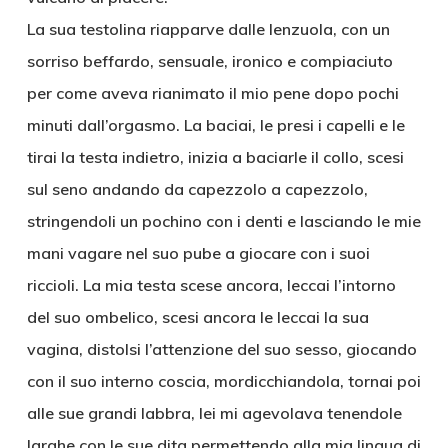
La sua testolina riapparve dalle lenzuola, con un
sorriso beffardo, sensuale, ironico e compiaciuto
per come aveva rianimato il mio pene dopo pochi
minuti dall’orgasmo. La baciai, le presi i capelli e le
tirai la testa indietro, inizia a baciarle il collo, scesi
sul seno andando da capezzolo a capezzolo,
stringendoli un pochino con i denti e lasciando le mie
mani vagare nel suo pube a giocare con i suoi
riccioli. La mia testa scese ancora, leccai l’intorno
del suo ombelico, scesi ancora le leccai la sua
vagina, distolsi l’attenzione del suo sesso, giocando
con il suo interno coscia, mordicchiandola, tornai poi
alle sue grandi labbra, lei mi agevolava tenendole
larghe con le sue dita permettendo alla mia lingua di