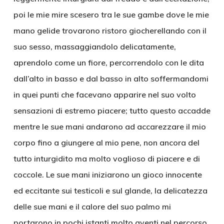
poi le mie mire scesero tra le sue gambe dove le mie
mano gelide trovarono ristoro giocherellando con il
suo sesso, massaggiandolo delicatamente,
aprendolo come un fiore, percorrendolo con le dita
dall’alto in basso e dal basso in alto soffermandomi
in quei punti che facevano apparire nel suo volto
sensazioni di estremo piacere; tutto questo accadde
mentre le sue mani andarono ad accarezzare il mio
corpo fino a giungere al mio pene, non ancora del
tutto inturgidito ma molto voglioso di piacere e di
coccole. Le sue mani iniziarono un gioco innocente
ed eccitante sui testicoli e sul glande, la delicatezza
delle sue mani e il calore del suo palmo mi
portarono in pochi istanti molto aventi nel percorso