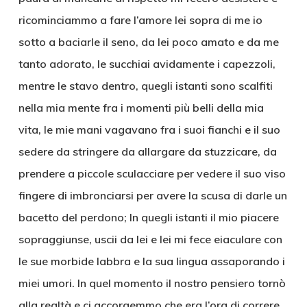
ricominciammo a fare l’amore lei sopra di me io
sotto a baciarle il seno, da lei poco amato e da me
tanto adorato, le succhiai avidamente i capezzoli,
mentre le stavo dentro, quegli istanti sono scalfiti
nella mia mente fra i momenti più belli della mia
vita, le mie mani vagavano fra i suoi fianchi e il suo
sedere da stringere da allargare da stuzzicare, da
prendere a piccole sculacciare per vedere il suo viso
fingere di imbronciarsi per avere la scusa di darle un
bacetto del perdono; In quegli istanti il mio piacere
sopraggiunse, uscii da lei e lei mi fece eiaculare con
le sue morbide labbra e la sua lingua assaporando i
miei umori. In quel momento il nostro pensiero tornò
alla realtà e ci accorgemmo che era l’ora di correre