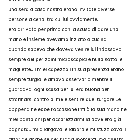
una sera a casa nostra erano invitate diverse
persone a cena, tra cui lui ovviamente.
era arrivato per primo con la scusa di dare una
mano e insieme avevamo inziato a cucina.
quando sapevo che doveva venire lui indossavo
sempre dei perizomi microscopici e nulla sotto le
magliette…i miei capezzoli in sua presenza erano
sempre turgidi e amavo osservarlo mentre li
guardava. ogni scusa per lui era buona per
strofinarsi contro di me e sentire quel turgore…e
apppena ne ebbe l’occasione infilò la sua mano nei
miei pantaloni per accarezzarmi la dove ero già
bagnata…mi allargava le labbra e mi stuzzicava il
clitoride anche se per fugaci momenti, ma questo