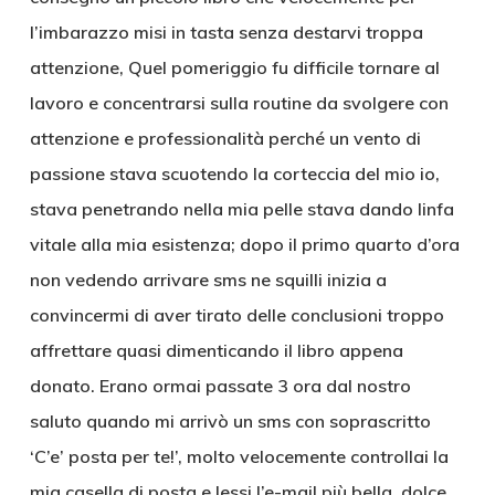
l’imbarazzo misi in tasta senza destarvi troppa
attenzione, Quel pomeriggio fu difficile tornare al
lavoro e concentrarsi sulla routine da svolgere con
attenzione e professionalità perché un vento di
passione stava scuotendo la corteccia del mio io,
stava penetrando nella mia pelle stava dando linfa
vitale alla mia esistenza; dopo il primo quarto d’ora
non vedendo arrivare sms ne squilli inizia a
convincermi di aver tirato delle conclusioni troppo
affrettare quasi dimenticando il libro appena
donato. Erano ormai passate 3 ora dal nostro
saluto quando mi arrivò un sms con soprascritto
‘C’e’ posta per te!’, molto velocemente controllai la
mia casella di posta e lessi l’e-mail più bella, dolce,