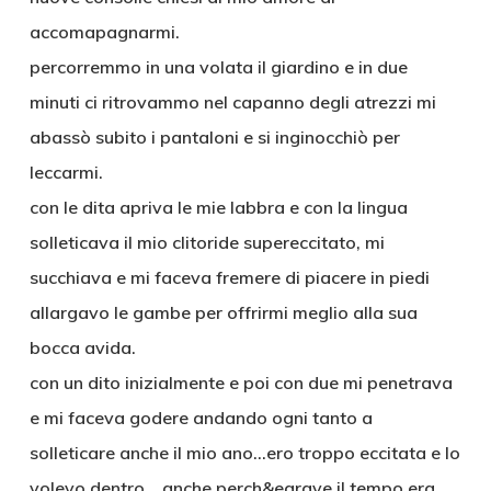
accomapagnarmi.
percorremmo in una volata il giardino e in due
minuti ci ritrovammo nel capanno degli atrezzi mi
abassò subito i pantaloni e si inginocchiò per
leccarmi.
con le dita apriva le mie labbra e con la lingua
solleticava il mio clitoride supereccitato, mi
succhiava e mi faceva fremere di piacere in piedi
allargavo le gambe per offrirmi meglio alla sua
bocca avida.
con un dito inizialmente e poi con due mi penetrava
e mi faceva godere andando ogni tanto a
solleticare anche il mio ano…ero troppo eccitata e lo
volevo dentro,,, anche perch&egrave il tempo era