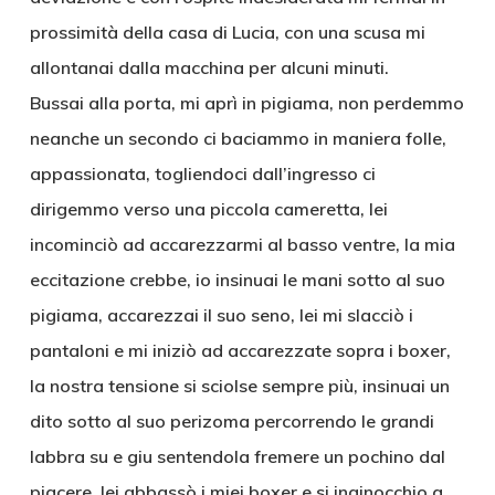
prossimità della casa di Lucia, con una scusa mi
allontanai dalla macchina per alcuni minuti.
Bussai alla porta, mi aprì in pigiama, non perdemmo
neanche un secondo ci baciammo in maniera folle,
appassionata, togliendoci dall’ingresso ci
dirigemmo verso una piccola cameretta, lei
incominciò ad accarezzarmi al basso ventre, la mia
eccitazione crebbe, io insinuai le mani sotto al suo
pigiama, accarezzai il suo seno, lei mi slacciò i
pantaloni e mi iniziò ad accarezzate sopra i boxer,
la nostra tensione si sciolse sempre più, insinuai un
dito sotto al suo perizoma percorrendo le grandi
labbra su e giu sentendola fremere un pochino dal
piacere, lei abbassò i miei boxer e si inginocchio a