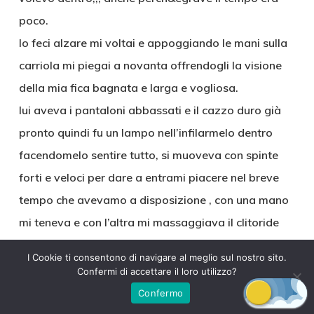
poco.
lo feci alzare mi voltai e appoggiando le mani sulla
carriola mi piegai a novanta offrendogli la visione
della mia fica bagnata e larga e vogliosa.
lui aveva i pantaloni abbassati e il cazzo duro già
pronto quindi fu un lampo nell’infilarmelo dentro
facendomelo sentire tutto, si muoveva con spinte
forti e veloci per dare a entrami piacere nel breve
tempo che avevamo a disposizione , con una mano
mi teneva e con l’altra mi massaggiava il clitoride
per eccitarmi maggiormente e portarmi più
I Cookie ti consentono di navigare al meglio sul nostro sito.
velocemente all’orgasmo, finch&egrave non sentì
Confermi di accettare il loro utilizzo?
che mi stavo irrigidendo come spesso mi capitava
Confermo
prima di raggiungere le vette del piacere.