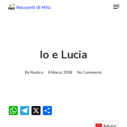
Menu
Skip
to
Close
main
Menu
content
Io e Lucia
By
Rustico
8 Marzo 2008
No Comments
WhatsApp
Telegram
X
Condividi
Adoro!