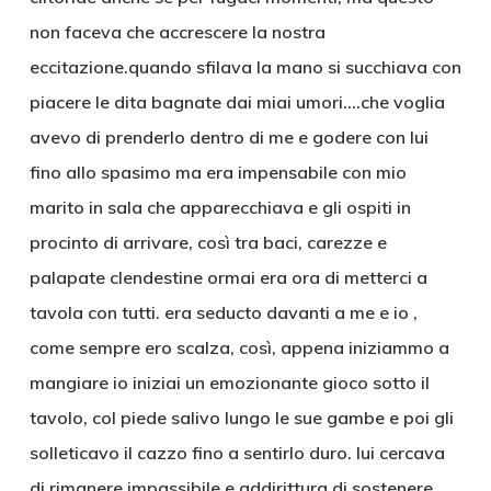
non faceva che accrescere la nostra
eccitazione.quando sfilava la mano si succhiava con
piacere le dita bagnate dai miai umori….che voglia
avevo di prenderlo dentro di me e godere con lui
fino allo spasimo ma era impensabile con mio
marito in sala che apparecchiava e gli ospiti in
procinto di arrivare, così tra baci, carezze e
palapate clendestine ormai era ora di metterci a
tavola con tutti. era seducto davanti a me e io ,
come sempre ero scalza, così, appena iniziammo a
mangiare io iniziai un emozionante gioco sotto il
tavolo, col piede salivo lungo le sue gambe e poi gli
solleticavo il cazzo fino a sentirlo duro. lui cercava
di rimanere impassibile e addirittura di sostenere