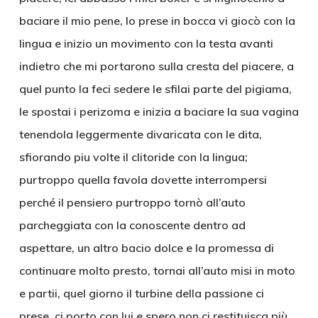
baciare il mio pene, lo prese in bocca vi giocò con la
lingua e inizio un movimento con la testa avanti
indietro che mi portarono sulla cresta del piacere, a
quel punto la feci sedere le sfilai parte del pigiama,
le spostai i perizoma e inizia a baciare la sua vagina
tenendola leggermente divaricata con le dita,
sfiorando piu volte il clitoride con la lingua;
purtroppo quella favola dovette interrompersi
perché il pensiero purtroppo tornò all’auto
parcheggiata con la conoscente dentro ad
aspettare, un altro bacio dolce e la promessa di
continuare molto presto, tornai all’auto misi in moto
e partii, quel giorno il turbine della passione ci
prese, ci porto con lui e spero non ci restituisca più