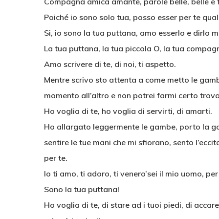
Compagna amica amante, parole belle, belle e f
Poiché io sono solo tua, posso esser per te qu
Si, io sono la tua puttana, amo esserlo e dirlo 
La tua puttana, la tua piccola O, la tua compa
Amo scrivere di te, di noi, ti aspetto.
Mentre scrivo sto attenta a come metto le gamb
momento all’altro e non potrei farmi certo trova
Ho voglia di te, ho voglia di servirti, di amarti.
Ho allargato leggermente le gambe, porto la go
sentire le tue mani che mi sfiorano, sento l’ecc
per te.
Io ti amo, ti adoro, ti venero’sei il mio uomo, per
Sono la tua puttana!
Ho voglia di te, di stare ad i tuoi piedi, di accar