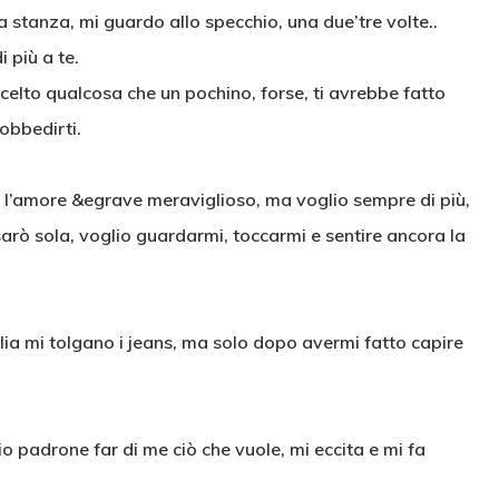
a stanza, mi guardo allo specchio, una due’tre volte..
 più a te.
scelto qualcosa che un pochino, forse, ti avrebbe fatto
sobbedirti.
r l’amore &egrave meraviglioso, ma voglio sempre di più,
arò sola, voglio guardarmi, toccarmi e sentire ancora la
lia mi tolgano i jeans, ma solo dopo avermi fatto capire
mio padrone far di me ciò che vuole, mi eccita e mi fa