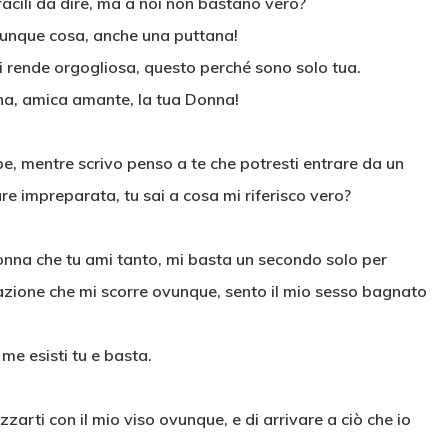
acili da dire, ma a noi non bastano vero?
alunque cosa, anche una puttana!
mi rende orgogliosa, questo perché sono solo tua.
gna, amica amante, la tua Donna!
e, mentre scrivo penso a te che potresti entrare da un
re impreparata, tu sai a cosa mi riferisco vero?
nna che tu ami tanto, mi basta un secondo solo per
itazione che mi scorre ovunque, sento il mio sesso bagnato
 me esisti tu e basta.
ezzarti con il mio viso ovunque, e di arrivare a ciò che io