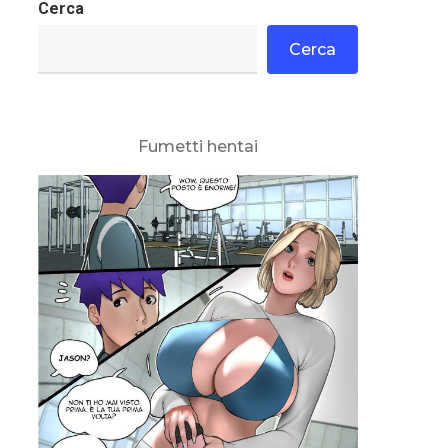
Cerca
Cerca
Fumetti hentai