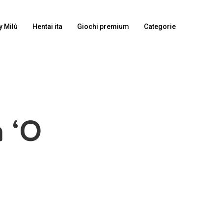
y Milù
Hentai ita
Giochi premium
Categorie
a ‘O