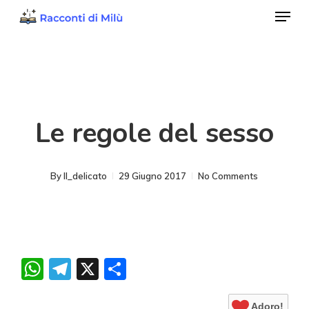
Menu
Skip
to
Close
main
Menu
content
Le regole del sesso
By
Il_delicato
29 Giugno 2017
No Comments
WhatsApp
Telegram
X
Condividi
Adoro!