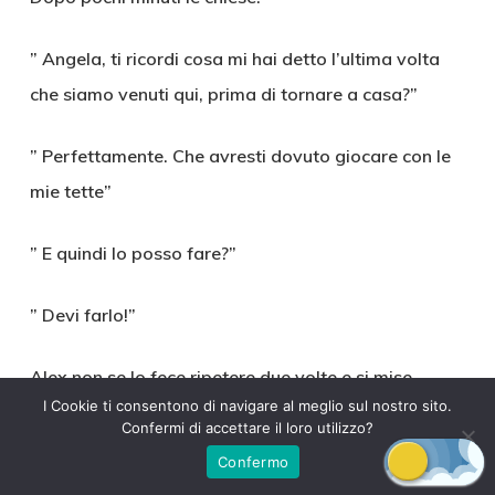
” Angela, ti ricordi cosa mi hai detto l’ultima volta
che siamo venuti qui, prima di tornare a casa?”
” Perfettamente. Che avresti dovuto giocare con le
mie tette”
” E quindi lo posso fare?”
” Devi farlo!”
Alex non se lo fece ripetere due volte e si mise
I Cookie ti consentono di navigare al meglio sul nostro sito.
all’opera dapprima abbassandole le spalline del
Confermi di accettare il loro utilizzo?
reggiseno, poi alzandole le coppe e infine sfilando
Confermo
totalmente l’indumento con la collaborazione di