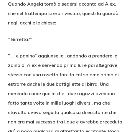
Quando Angela tornò a sedersi accanto ad Alex,
che nel frattempo si era rivestito, questi la guardò
negli occhi e le chiese:
” Birretta?”
” … e panino” aggiunse lei, andando a prendere lo
zaino di Alex e servendo prima lui e poi s&egrave
stessa con una rosetta farcita col salame prima di
estrarre anche le due bottigliette di birra. Una
merenda come quelle che i due ragazzi avevano
fatto tante volte in mille luoghi diversi, ma che
stavolta aveva seguito qualcosa di eccitante che
non era mai successo tra i due e avrebbe preceduto
di lì a poco qualcosa di altrettanto eccitante. Poco