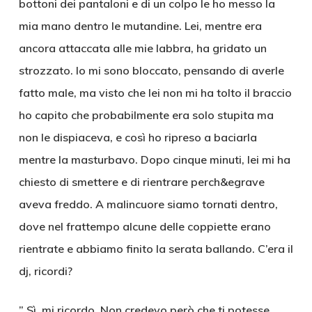
bottoni dei pantaloni e di un colpo le ho messo la
mia mano dentro le mutandine. Lei, mentre era
ancora attaccata alle mie labbra, ha gridato un
strozzato. Io mi sono bloccato, pensando di averle
fatto male, ma visto che lei non mi ha tolto il braccio
ho capito che probabilmente era solo stupita ma
non le dispiaceva, e così ho ripreso a baciarla
mentre la masturbavo. Dopo cinque minuti, lei mi ha
chiesto di smettere e di rientrare perch&egrave
aveva freddo. A malincuore siamo tornati dentro,
dove nel frattempo alcune delle coppiette erano
rientrate e abbiamo finito la serata ballando. C’era il
dj, ricordi?
” Sì, mi ricordo. Non credevo però che ti potesse