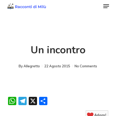
Menu
Skip
to
Close
main
Menu
content
Un incontro
By
Allegretto
22 Agosto 2015
No Comments
WhatsApp
Telegram
X
Condividi
Adoro!