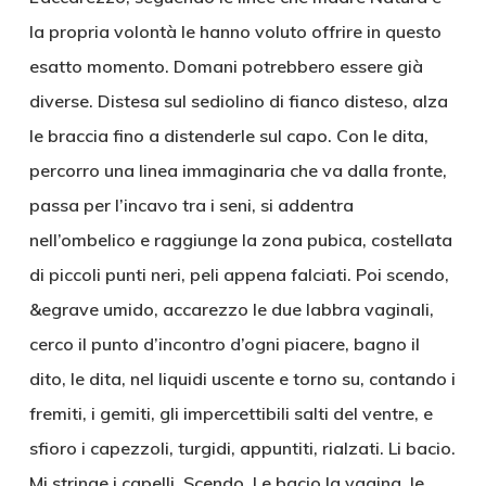
la propria volontà le hanno voluto offrire in questo
esatto momento. Domani potrebbero essere già
diverse. Distesa sul sediolino di fianco disteso, alza
le braccia fino a distenderle sul capo. Con le dita,
percorro una linea immaginaria che va dalla fronte,
passa per l’incavo tra i seni, si addentra
nell’ombelico e raggiunge la zona pubica, costellata
di piccoli punti neri, peli appena falciati. Poi scendo,
&egrave umido, accarezzo le due labbra vaginali,
cerco il punto d’incontro d’ogni piacere, bagno il
dito, le dita, nel liquidi uscente e torno su, contando i
fremiti, i gemiti, gli impercettibili salti del ventre, e
sfioro i capezzoli, turgidi, appuntiti, rialzati. Li bacio.
Mi stringe i capelli. Scendo. Le bacio la vagina, le