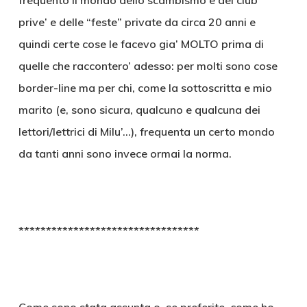
frequento il mondo dello scambismo e dei club
prive’ e delle “feste” private da circa 20 anni e
quindi certe cose le facevo gia’ MOLTO prima di
quelle che raccontero’ adesso: per molti sono cose
border-line ma per chi, come la sottoscritta e mio
marito (e, sono sicura, qualcuno e qualcuna dei
lettori/lettrici di Milu’…), frequenta un certo mondo
da tanti anni sono invece ormai la norma.
*********************************