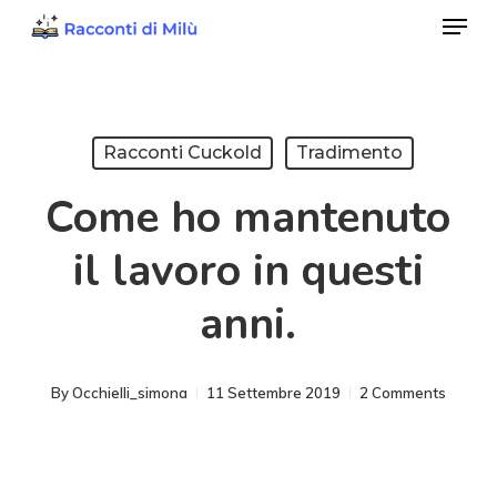
Menu
Skip
to
Close
main
Menu
content
Racconti Cuckold
Tradimento
Come ho mantenuto
il lavoro in questi
anni.
By
Occhielli_simona
11 Settembre 2019
2 Comments