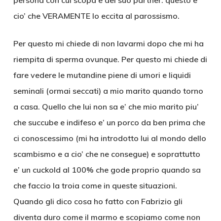
persona con cui scopa e del suo partner: questo e’
cio’ che VERAMENTE lo eccita al parossismo.
Per questo mi chiede di non lavarmi dopo che mi ha
riempita di sperma ovunque. Per questo mi chiede di
fare vedere le mutandine piene di umori e liquidi
seminali (ormai seccati) a mio marito quando torno
a casa. Quello che lui non sa e’ che mio marito piu’
che succube e indifeso e’ un porco da ben prima che
ci conoscessimo (mi ha introdotto lui al mondo dello
scambismo e a cio’ che ne consegue) e soprattutto
e’ un cuckold al 100% che gode proprio quando sa
che faccio la troia come in queste situazioni.
Quando gli dico cosa ho fatto con Fabrizio gli
diventa duro come il marmo e scopiamo come non