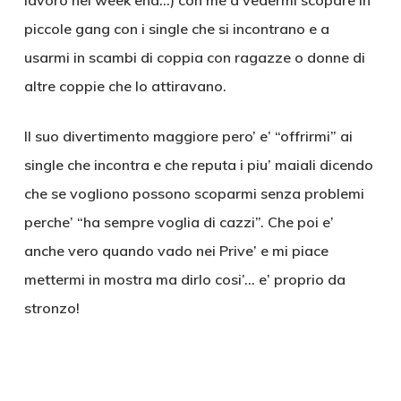
lavoro nel week end…) con me a vedermi scopare in
piccole gang con i single che si incontrano e a
usarmi in scambi di coppia con ragazze o donne di
altre coppie che lo attiravano.
Il suo divertimento maggiore pero’ e’ “offrirmi” ai
single che incontra e che reputa i piu’ maiali dicendo
che se vogliono possono scoparmi senza problemi
perche’ “ha sempre voglia di cazzi”. Che poi e’
anche vero quando vado nei Prive’ e mi piace
mettermi in mostra ma dirlo cosi’… e’ proprio da
stronzo!