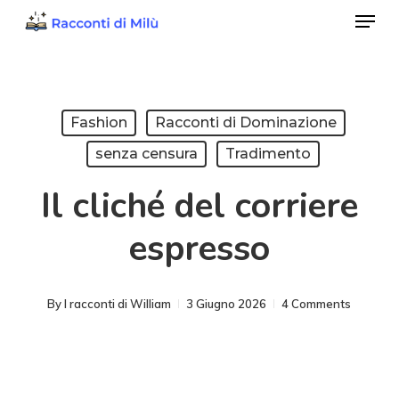
Menu
Skip
to
Close
main
Menu
content
Fashion
Racconti di Dominazione
senza censura
Tradimento
Il cliché del corriere
espresso
By
I racconti di William
3 Giugno 2026
4 Comments