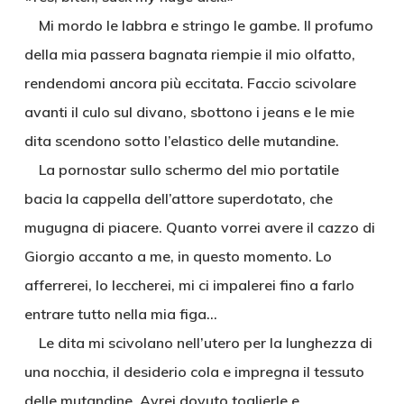
Mi mordo le labbra e stringo le gambe. Il profumo
della mia passera bagnata riempie il mio olfatto,
rendendomi ancora più eccitata. Faccio scivolare
avanti il culo sul divano, sbottono i jeans e le mie
dita scendono sotto l’elastico delle mutandine.
La pornostar sullo schermo del mio portatile
bacia la cappella dell’attore superdotato, che
mugugna di piacere. Quanto vorrei avere il cazzo di
Giorgio accanto a me, in questo momento. Lo
afferrerei, lo leccherei, mi ci impalerei fino a farlo
entrare tutto nella mia figa…
Le dita mi scivolano nell’utero per la lunghezza di
una nocchia, il desiderio cola e impregna il tessuto
delle mutandine. Avrei dovuto toglierle e