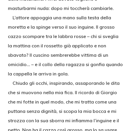
masturbarmi nuda: dopo mi toccherà cambiarle.
L’attore appoggia una mano sulla testa della
moretta e la spinge verso il suo inguine. Il grosso
cazzo scompare tra le labbra rosse – chi si sveglia
la mattina con il rossetto già applicato e non
sbavato? Il cuscino sembrerebbe vittima di un
omicidio… – e il collo della ragazza si gonfia quando
la cappella le arriva in gola.
Chiudo gli occhi, inspirando, assaporando le dita
che si muovono nella mia fica. Il ricordo di Giorgio
che mi fotte in quel modo, che mi tratta come una
puttana senza dignità, si scopa la mia bocca e mi
strozza con la sua sborra mi infiamma l’inguine e il
petto. Non ha il cazzo così grosso, ma lo sa usare