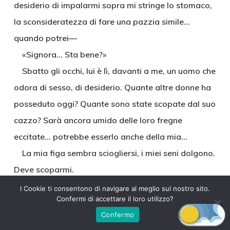
desiderio di impalarmi sopra mi stringe lo stomaco,
la sconsideratezza di fare una pazzia simile…
quando potrei—
«Signora… Sta bene?»
Sbatto gli occhi, lui è lì, davanti a me, un uomo che
odora di sesso, di desiderio. Quante altre donne ha
posseduto oggi? Quante sono state scopate dal suo
cazzo? Sarà ancora umido delle loro fregne
eccitate… potrebbe esserlo anche della mia…
La mia figa sembra sciogliersi, i miei seni dolgono.
Deve scoparmi.
Giorgio è in Svizzera, a lavorare. Non saprà nulla.
I Cookie ti consentono di navigare al meglio sul nostro sito.
Confermi di accettare il loro utilizzo?
Se mi faccio scopare qui, adesso, la mia fame di
Confermo
cazzo sarà sazia fino a quando tornerà mio