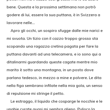
bene. Questa e la prossima settimana non potrò
godere di lui, essere la sua puttana, è in Svizzera a
lavorare nelle…
Apro gli occhi, un sospiro sfugge dalle mie narici e
mi svuota. Un tizio con il cazzo troppo grosso sta
scopando una ragazza cretina pagata per fare la
puttana davanti ad una telecamera, e io sono qui a
ditalinarmi guardando queste cagate mentre mio
marito è sotto una montagna, in un posto dove
parlano tedesco, in mezzo a mine e polvere. Le dita
nella figa sembrano infilate nella mia gola, un senso
di repulsione mi stringe il petto.
Le estraggo, il liquido che cosparge le nocchie e le
unghie curate quasi mi sembra alieno. Pulisco la