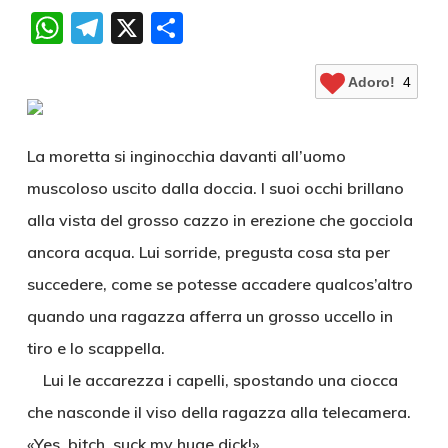
WhatsApp
Telegram
X
Condividi
Adoro!
4
La moretta si inginocchia davanti all’uomo
muscoloso uscito dalla doccia. I suoi occhi brillano
alla vista del grosso cazzo in erezione che gocciola
ancora acqua. Lui sorride, pregusta cosa sta per
succedere, come se potesse accadere qualcos’altro
quando una ragazza afferra un grosso uccello in
tiro e lo scappella.
Lui le accarezza i capelli, spostando una ciocca
che nasconde il viso della ragazza alla telecamera.
«Yes, bitch, suck my huge dick!»