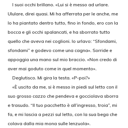
I suoi occhi brillano. «Lui si è messo ad urlare.
Ululare, direi quasi. Mi ha afferrata per le anche, me
lo ha piantato dentro tutto, fino in fondo, ero con la
bocca e gli occhi spalancati, e ha sborrato tutto
quello che aveva nei coglioni. Io urlavo: “Sfondami,
sfondami” e godevo come una cagna». Sorride e
appoggia una mano sul mio braccio. «Non credo di
aver mai goduto come in quel momento».
Deglutisco. Mi gira la testa. «P-poi?»
«È uscito da me, si è messo in piedi sul letto con il
suo grosso cazzo che pendeva e gocciolava sborra
e trasudo. “Il tuo pacchetto è all’ingresso, troia”, mi
fa, e mi lascia a pezzi sul letto, con la sua bega che
colava dalla mia mona sulle lenzuola».