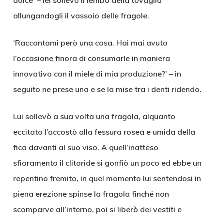
dolce’ – lei sollevò il lembo della tovaglia
allungandogli il vassoio delle fragole.
‘Raccontami però una cosa. Hai mai avuto
l’occasione finora di consumarle in maniera
innovativa con il miele di mia produzione?’ – in
seguito ne prese una e se la mise tra i denti ridendo.
Lui sollevò a sua volta una fragola, alquanto
eccitato l’accostò alla fessura rosea e umida della
fica davanti al suo viso. A quell’inatteso
sfioramento il clitoride si gonfiò un poco ed ebbe un
repentino fremito, in quel momento lui sentendosi in
piena erezione spinse la fragola finché non
scomparve all’interno, poi si liberò dei vestiti e