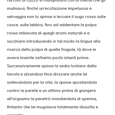
cerchio al cazzo si manipolava con la mente che gli
mulinava, finché un’eccitazione impetuosa e
selvaggia non lo spinse a leccare il sugo rosso sulle
cosce, sulle labbra, fino ad addentare la polpa
rossa imbevuta di quegli aromi naturali e a
succhiare introducendo in tal modo la lingua alla
ricerca della polpa di quelle fragole, là dove le
aveva inserite soltanto pochi istanti prima.
Successivamente spinse la sedia lontano dalla
tavola e alzandosi fece drizzare anche lei
sollevandola per la vita, la spinse spostandola
contro la parete e un attimo prima di giungere
all’orgasmo la penetrò inondandola di sperma,
fintanto che lei mugolava totalmente dissolta e