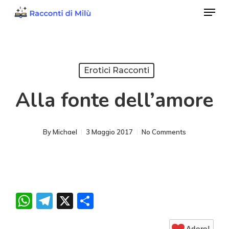
Menu
Skip
to
Close
main
Menu
content
Erotici Racconti
Alla fonte dell’amore
By
Michael
3 Maggio 2017
No Comments
WhatsApp
Telegram
X
Condividi
Adoro!