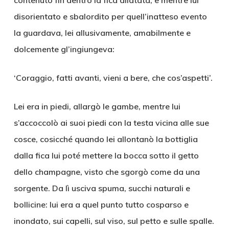
contenuto fin dentro la fica dilatata, e mentre lui
disorientato e sbalordito per quell’inatteso evento
la guardava, lei allusivamente, amabilmente e
dolcemente gl’ingiungeva:
‘Coraggio, fatti avanti, vieni a bere, che cos’aspetti’.
Lei era in piedi, allargò le gambe, mentre lui
s’accoccolò ai suoi piedi con la testa vicina alle sue
cosce, cosicché quando lei allontanò la bottiglia
dalla fica lui poté mettere la bocca sotto il getto
dello champagne, visto che sgorgò come da una
sorgente. Da lì usciva spuma, succhi naturali e
bollicine: lui era a quel punto tutto cosparso e
inondato, sui capelli, sul viso, sul petto e sulle spalle.