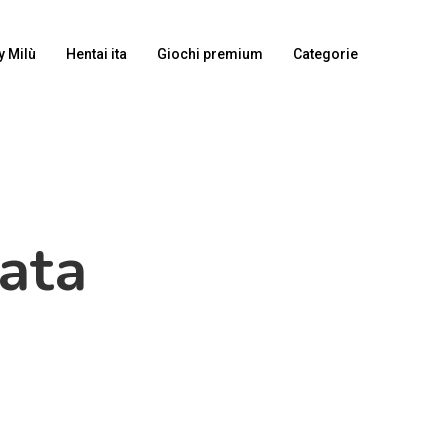
y Milù
Hentai ita
Giochi premium
Categorie
nata