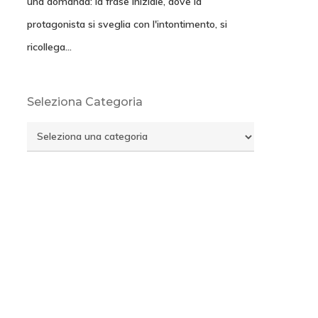
una domanda: la frase iniziale, dove la
protagonista si sveglia con l'intontimento, si
ricollega…
Seleziona Categoria
Seleziona
Categoria