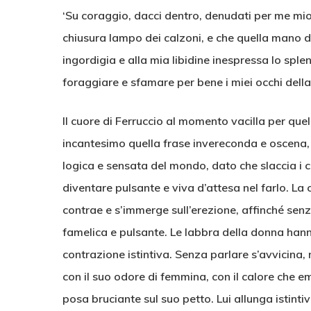
‘Su coraggio, dacci dentro, denudati per me 
chiusura lampo dei calzoni, e che quella mano d
ingordigia e alla mia libidine inespressa lo sple
foraggiare e sfamare per bene i miei occhi della
Il cuore di Ferruccio al momento vacilla per qu
incantesimo quella frase invereconda e oscena, 
logica e sensata del mondo, dato che slaccia i ca
diventare pulsante e viva d’attesa nel farlo. La 
contrae e s’immerge sull’erezione, affinché sen
famelica e pulsante. Le labbra della donna hann
contrazione istintiva. Senza parlare s’avvicina, 
con il suo odore di femmina, con il calore che e
posa bruciante sul suo petto. Lui allunga istint