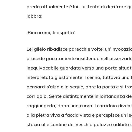
preda attualmente è lui. Lui tenta di decifrare
labbra:
‘Rincorrimi, ti aspetto’.
Lei glielo ribadisce parecchie volte, un’invocaz
procede pacatamente insistendo nell’osservarlo,
inequivocabile guardata verso una porta situata
interpretato giustamente il cenno, tuttavia una
pensarci s’alza e la segue, apre la porta e si t
corridoio. Sente distintamente in lontananza de
raggiungerla, dopo una curva il corridoio diventa
alla pietra viva a faccia vista e percepisce un
sfocia alle cantine del vecchio palazzo adibito 