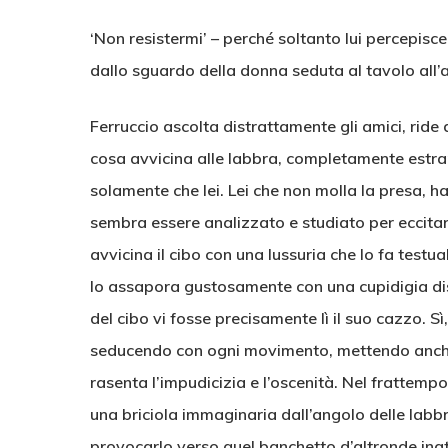
‘Non resistermi’ – perché soltanto lui percepisc
dallo sguardo della donna seduta al tavolo all’a
Ferruccio ascolta distrattamente gli amici, ride
cosa avvicina alle labbra, completamente estran
solamente che lei. Lei che non molla la presa, ha 
sembra essere analizzato e studiato per eccitarl
avvicina il cibo con una lussuria che lo fa testu
lo assapora gustosamente con una cupidigia di
del cibo vi fosse precisamente lì il suo cazzo. S
seducendo con ogni movimento, mettendo anche n
rasenta l’impudicizia e l’oscenità. Nel frattemp
una briciola immaginaria dall’angolo delle labbra
provocarlo verso quel banchetto d’altronde inat