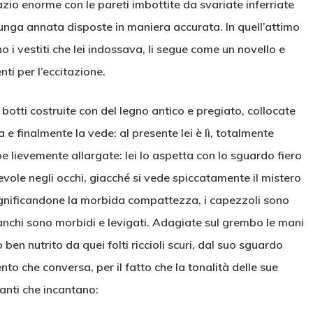
azio enorme con le pareti imbottite da svariate inferriate
lunga annata disposte in maniera accurata. In quell’attimo
 i vestiti che lei indossava, li segue come un novello e
nti per l’eccitazione.
 botti costruite con del legno antico e pregiato, collocate
a e finalmente la vede: al presente lei è lì, totalmente
 lievemente allargate: lei lo aspetta con lo sguardo fiero
ole negli occhi, giacché si vede spiccatamente il mistero
e magnificandone la morbida compattezza, i capezzoli sono
fianchi sono morbidi e levigati. Adagiate sul grembo le mani
ben nutrito da quei folti riccioli scuri, dal suo sguardo
o che conversa, per il fatto che la tonalità delle sue
anti che incantano: