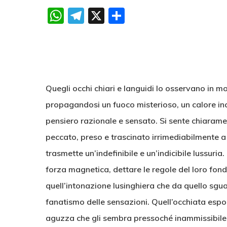
WhatsApp
Telegram
X
Condividi
Quegli occhi chiari e languidi lo osservano in mo
propagandosi un fuoco misterioso, un calore in
pensiero razionale e sensato. Si sente chiaramen
peccato, preso e trascinato irrimediabilmente a
trasmette un’indefinibile e un’indicibile lussuria
forza magnetica, dettare le regole del loro fon
quell’intonazione lusinghiera che da quello sgu
fanatismo delle sensazioni. Quell’occhiata espon
aguzza che gli sembra pressoché inammissibile c