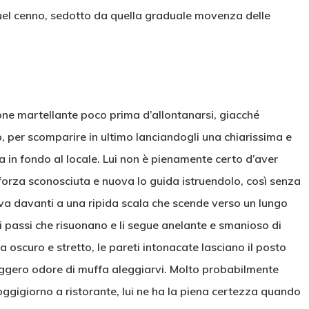
 quel cenno, sedotto da quella graduale movenza delle
ione martellante poco prima d’allontanarsi, giacché
 per scomparire in ultimo lanciandogli una chiarissima e
 in fondo al locale. Lui non è pienamente certo d’aver
 forza sconosciuta e nuova lo guida istruendolo, così senza
rova davanti a una ripida scala che scende verso un lungo
i passi che risuonano e li segue anelante e smanioso di
 oscuro e stretto, le pareti intonacate lasciano il posto
 leggero odore di muffa aleggiarvi. Molto probabilmente
oggigiorno a ristorante, lui ne ha la piena certezza quando