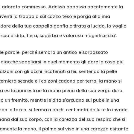
mio adorato commesso. Adesso abbassa pacatamente la
iventi la trappola sul cazzo teso e porga alla mia
ndore della tua cappella gonfia e tirata a lucido. Io voglio
 sua ardita, fiera, superba e valorosa magnificenza’.
elle parole, perché sembra un antico e sorpassato
giacché spogliarsi in quel momento gli pare la cosa più
lzoni con gli occhi incatenati a lei, sentendo la pelle
cerniera scende e i calzoni cadono per terra, la mano si
za esitazioni estrae la mano piena della sua verga dura,
o un fremito, mentre le dita s’arcuano sul pube in una
non lo tocca, si ferma a pochi centimetri da lui e lo invade
mana dal suo corpo, con la carezza del suo respiro che si
ivamente la mano, il palmo sul viso in una carezza esitante