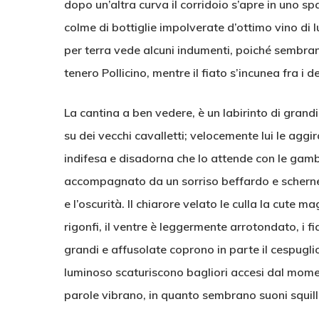
dopo un’altra curva il corridoio s’apre in uno sp
colme di bottiglie impolverate d’ottimo vino di 
per terra vede alcuni indumenti, poiché sembrano
tenero Pollicino, mentre il fiato s’incunea fra i de
La cantina a ben vedere, è un labirinto di grandi
su dei vecchi cavalletti; velocemente lui le aggir
indifesa e disadorna che lo attende con le gambe
accompagnato da un sorriso beffardo e schernev
e l’oscurità. Il chiarore velato le culla la cut
rigonfi, il ventre è leggermente arrotondato, i 
grandi e affusolate coprono in parte il cespuglio 
luminoso scaturiscono bagliori accesi dal moment
parole vibrano, in quanto sembrano suoni squill