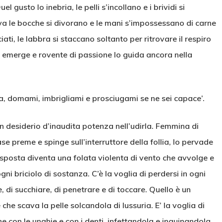
el gusto lo inebria, le pelli s’incollano e i brividi si
a le bocche si divorano e le mani s’impossessano di carne
ati, le labbra si staccano soltanto per ritrovare il respiro
vo emerge e rovente di passione lo guida ancora nella
a, domami, imbrigliami e prosciugami se ne sei capace’.
 desiderio d’inaudita potenza nell’udirla. Femmina di
ase preme e spinge sull’interruttore della follia, lo pervade
 risposta diventa una folata violenta di vento che avvolge e
ogni briciolo di sostanza. C’è la voglia di perdersi in ogni
 di succhiare, di penetrare e di toccare. Quello è un
 che scava la pelle solcandola di lussuria. E’ la voglia di
ne con le unghie e con i denti, infettandola e inquinandola