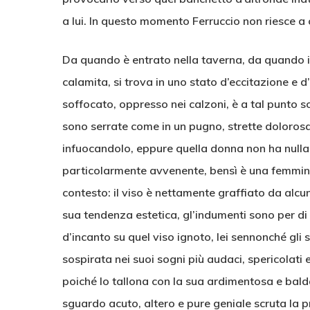
a lui. In questo momento Ferruccio non riesce a 
Da quando è entrato nella taverna, da quando i
calamita, si trova in uno stato d’eccitazione e 
soffocato, oppresso nei calzoni, è a tal punto 
sono serrate come in un pugno, strette doloros
infuocandolo, eppure quella donna non ha nulla 
particolarmente avvenente, bensì è una femmin
contesto: il viso è nettamente graffiato da alcun
sua tendenza estetica, gl’indumenti sono per di p
d’incanto su quel viso ignoto, lei sennonché gl
sospirata nei suoi sogni più audaci, spericolati 
poiché lo tallona con la sua ardimentosa e bald
sguardo acuto, altero e pure geniale scruta la pr