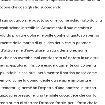
capire che cosa gli stia succedendo.
l suo sguardo si è posato su di lei come richiamato da una
d’esaltazione incredibile. Attualmente il suo membro è
sodo da provare dolore, le palle gonfie di gustoso sperma
amente dalla morsa di quel desiderio che lo pervade
d’attrarre né d’invogliare la sua attenzione: non è
a che non avrebbe mai considerato né notato in un altro
e increspature, il fisico è esageratamente carico per la
iù scialbi e scoloriti, però mentre il sorriso nasce come
i sembra come la donna ideale da sempre rimpianta e
e temerari, giacché ha l’aspetto d’una pantera in attesa,
anzosa espressione, una temibile cacciatrice che con lo
eda prima di sferrare l’attacco fatale, per il fatto che la