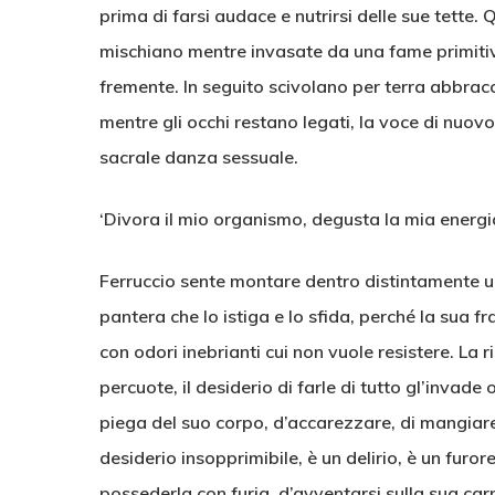
prima di farsi audace e nutrirsi delle sue tette. Qu
mischiano mentre invasate da una fame primitiv
fremente. In seguito scivolano per terra abbracci
mentre gli occhi restano legati, la voce di nuo
sacrale danza sessuale.
‘Divora il mio organismo, degusta la mia energi
Ferruccio sente montare dentro distintamente un
pantera che lo istiga e lo sfida, perché la sua fr
con odori inebrianti cui non vuole resistere. La
percuote, il desiderio di farle di tutto gl’invade 
piega del suo corpo, d’accarezzare, di mangiare,
desiderio insopprimibile, è un delirio, è un furore
possederla con furia, d’avventarsi sulla sua car