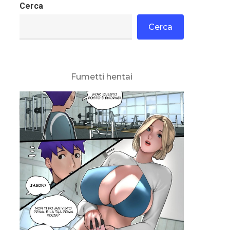
Cerca
Cerca
Fumetti hentai