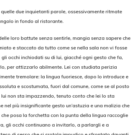
e quelle due inquietanti parole, ossessivamente ritmate
ngolo in fondo al ristorante.
 delle loro battute senza sentirle, mangia senza sapere che
iato e staccato da tutto come se nella sala non vi fosse
gli occhi inchiodati su di lui, giacché ogni gesto che fa,
o, per attizzarlo abilmente. Lei con studiata perizia
almente tremolare: la lingua fuoriesce, dopo lo introduce e
ssoluta e scostumata, fuori dal comune, come se al posto
ì, lui non sta impazzendo, tenuto conto che lei lo sta
el più insignificante gesto un’astuzia e una malizia che
o che posa la forchetta con la punta della lingua raccoglie
, gli occhi continuano a invitarlo, a parlargli e a
teso di sesso che si srotola impudico e sfrontato davanti