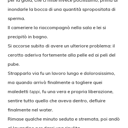
per la gioia, che ci mise invece pochissimo, prima di
inondarle la bocca di una quantità spropositata di
sperma.
Il cameriere la riaccompagnò nella sala e lei si
precipitò in bagno.
Si accorse subito di avere un ulteriore problema: il
cerotto aderiva fortemente alla pelle ed ai peli del
pube.
Strapparlo via fu un lavoro lungo e dolorosissimo,
ma quando arrivò finalmente a togliere quei
maledetti
tappi
, fu una vera e propria liberazione,
sentire tutto quello che aveva dentro, defluire
finalmente nel water.
Rimase qualche minuto seduta e stremata, poi andò