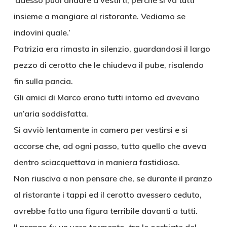
‘adesso puoi andare a vestirti, perché si va tutti
insieme a mangiare al ristorante. Vediamo se
indovini quale.’
Patrizia era rimasta in silenzio, guardandosi il largo
pezzo di cerotto che le chiudeva il pube, risalendo
fin sulla pancia.
Gli amici di Marco erano tutti intorno ed avevano
un’aria soddisfatta.
Si avviò lentamente in camera per vestirsi e si
accorse che, ad ogni passo, tutto quello che aveva
dentro sciacquettava in maniera fastidiosa.
Non riusciva a non pensare che, se durante il pranzo
al ristorante i tappi ed il cerotto avessero ceduto,
avrebbe fatto una figura terribile davanti a tutti.