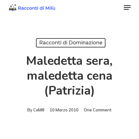
Menu
Skip
to
Close
main
Menu
content
Racconti di Dominazione
Maledetta sera,
maledetta cena
(Patrizia)
By
CxMIII
10 Marzo 2010
One Comment