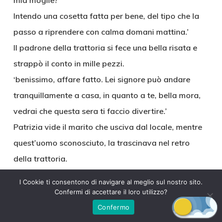
mia moglie?
Intendo una cosetta fatta per bene, del tipo che la
passo a riprendere con calma domani mattina.’
Il padrone della trattoria si fece una bella risata e
strappò il conto in mille pezzi.
‘benissimo, affare fatto. Lei signore può andare
tranquillamente a casa, in quanto a te, bella mora,
vedrai che questa sera ti faccio divertire.’
Patrizia vide il marito che usciva dal locale, mentre
quest’uomo sconosciuto, la trascinava nel retro
della trattoria.
I Cookie ti consentono di navigare al meglio sul nostro sito.
Il padrone della trattoria aprì una porta, nascosta
Confermi di accettare il loro utilizzo?
da una tenda scura, e la spinse dentro.
Confermo
Si trovava in un corridoio semi buio, con diverse