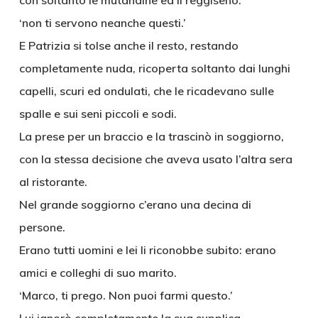
con soltanto le mutandine ed il reggiseno.
‘non ti servono neanche questi.’
E Patrizia si tolse anche il resto, restando
completamente nuda, ricoperta soltanto dai lunghi
capelli, scuri ed ondulati, che le ricadevano sulle
spalle e sui seni piccoli e sodi.
La prese per un braccio e la trascinò in soggiorno,
con la stessa decisione che aveva usato l’altra sera
al ristorante.
Nel grande soggiorno c’erano una decina di
persone.
Erano tutti uomini e lei li riconobbe subito: erano
amici e colleghi di suo marito.
‘Marco, ti prego. Non puoi farmi questo.’