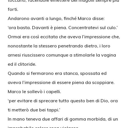
toccarlo, facendole emettere dei mugolii sempre più
forti.
Andarono avanti a lungo, finché Marco disse:
‘ora basta. Davanti è piena. Concentratevi sul culo.’
Ormai era così eccitata che aveva l’impressione che,
nonostante la stessero penetrando dietro, i loro
arnesi riuscissero comunque a stimolarle la vagina
ed il clitoride.
Quando si fermarono era stanca, spossata ed
aveva l’impressione di essere piena da scoppiare.
Marco le sollevò i capelli.
‘per evitare di sprecare tutto questo ben di Dio, ora
ti metterò due bei tappi.’
In mano teneva due affari di gomma morbida, di un