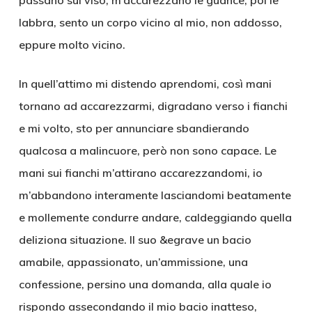
passano sul viso, m’accarezzano le guance, poi le
labbra, sento un corpo vicino al mio, non addosso,
eppure molto vicino.
In quell’attimo mi distendo aprendomi, così mani
tornano ad accarezzarmi, digradano verso i fianchi
e mi volto, sto per annunciare sbandierando
qualcosa a malincuore, però non sono capace. Le
mani sui fianchi m’attirano accarezzandomi, io
m’abbandono interamente lasciandomi beatamente
e mollemente condurre andare, caldeggiando quella
deliziona situazione. Il suo &egrave un bacio
amabile, appassionato, un’ammissione, una
confessione, persino una domanda, alla quale io
rispondo assecondando il mio bacio inatteso,