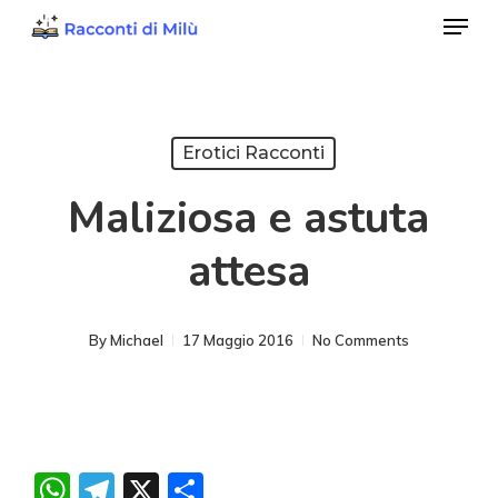
Menu
Skip
to
Close
main
Menu
content
Erotici Racconti
Maliziosa e astuta
attesa
By
Michael
17 Maggio 2016
No Comments
WhatsApp
Telegram
X
Condividi