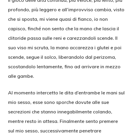
Il gioco delle dita continua, più veloce, più lento, più
profondo, più leggero e all’improvviso cambia, visto
che si sposta, mi viene quasi di fianco, io non
capisco, finché non sento che la mano che lascia il
clitoride passa sulle reni e carezzandoli scende. Il
suo viso mi scruta, la mano accarezza i glutei e poi
scende, segue il solco, liberandolo dal perizoma,
scostandolo lentamente, fino ad arrivare in mezzo
alle gambe.
Al momento intercetto le dita d’entrambe le mani sul
mio sesso, esse sono sporche dovute alle sue
secrezioni che stanno innegabilmente colando,
mentre resto in attesa. Finalmente sento premere
sul mio sesso, successivamente penetrare