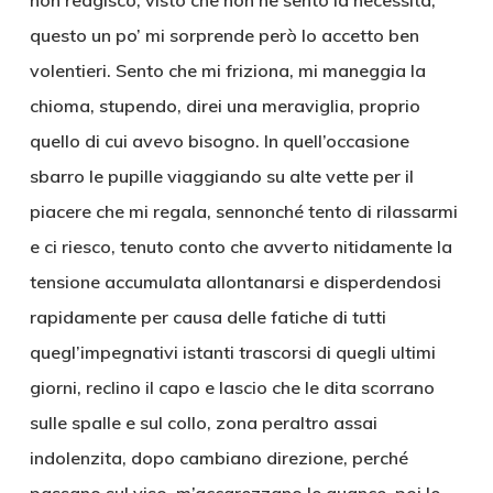
non reagisco, visto che non ne sento la necessità,
questo un po’ mi sorprende però lo accetto ben
volentieri. Sento che mi friziona, mi maneggia la
chioma, stupendo, direi una meraviglia, proprio
quello di cui avevo bisogno. In quell’occasione
sbarro le pupille viaggiando su alte vette per il
piacere che mi regala, sennonché tento di rilassarmi
e ci riesco, tenuto conto che avverto nitidamente la
tensione accumulata allontanarsi e disperdendosi
rapidamente per causa delle fatiche di tutti
quegl’impegnativi istanti trascorsi di quegli ultimi
giorni, reclino il capo e lascio che le dita scorrano
sulle spalle e sul collo, zona peraltro assai
indolenzita, dopo cambiano direzione, perché