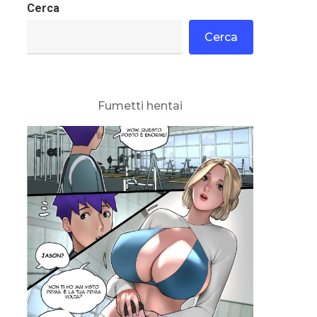
Cerca
Cerca
Fumetti hentai