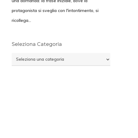
una domanda: la frase iniziale, dove la
protagonista si sveglia con l'intontimento, si
ricollega…
Seleziona Categoria
Seleziona
Categoria