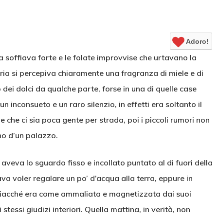
Adoro!
a soffiava forte e le folate improvvise che urtavano la
’aria si percepiva chiaramente una fragranza di miele e di
ei dolci da qualche parte, forse in una di quelle case
n inconsueto e un raro silenzio, in effetti era soltanto il
e che ci sia poca gente per strada, poi i piccoli rumori non
ano d’un palazzo.
 aveva lo sguardo fisso e incollato puntato al di fuori della
ava voler regalare un po’ d’acqua alla terra, eppure in
 giacché era come ammaliata e magnetizzata dai suoi
tessi giudizi interiori. Quella mattina, in verità, non