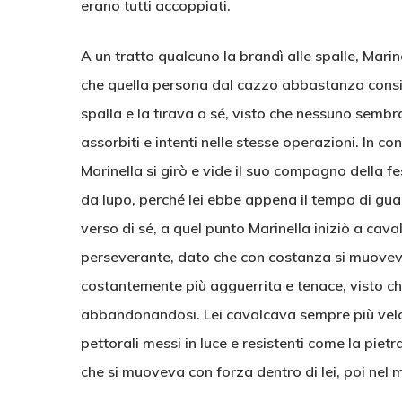
erano tutti accoppiati.
A un tratto qualcuno la brandì alle spalle, Marine
che quella persona dal cazzo abbastanza consis
spalla e la tirava a sé, visto che nessuno sembr
assorbiti e intenti nelle stesse operazioni. In 
Marinella si girò e vide il suo compagno della fe
da lupo, perché lei ebbe appena il tempo di guar
verso di sé, a quel punto Marinella iniziò a caval
perseverante, dato che con costanza si muoveva 
costantemente più agguerrita e tenace, visto 
abbandonandosi. Lei cavalcava sempre più velo
pettorali messi in luce e resistenti come la pie
che si muoveva con forza dentro di lei, poi nel