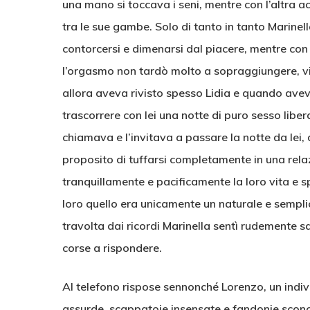
una mano si toccava i seni, mentre con l’altr
tra le sue gambe. Solo di tanto in tanto Marinell
contorcersi e dimenarsi dal piacere, mentre con 
l’orgasmo non tardò molto a sopraggiungere, vis
allora aveva rivisto spesso Lidia e quando avev
trascorrere con lei una notte di puro sesso liber
chiamava e l’invitava a passare la notte da le
proposito di tuffarsi completamente in una rel
tranquillamente e pacificamente la loro vita e 
loro quello era unicamente un naturale e sempli
travolta dai ricordi Marinella sentì rudemente squ
corse a rispondere.
Al telefono rispose sennonché Lorenzo, un indiv
assurde, scappatoie insensate e fandonie sconc