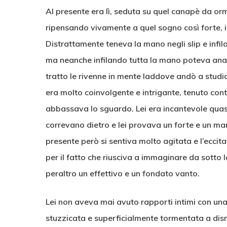
Al presente era lì, seduta su quel canapè da or
ripensando vivamente a quel sogno così forte, 
Distrattamente teneva la mano negli slip e infil
ma neanche infilando tutta la mano poteva anali
tratto le rivenne in mente laddove andò a studi
era molto coinvolgente e intrigante, tenuto cont
abbassava lo sguardo. Lei era incantevole quasi 
correvano dietro e lei provava un forte e un ma
presente però si sentiva molto agitata e l’eccit
per il fatto che riusciva a immaginare da sotto 
peraltro un effettivo e un fondato vanto.
Lei non aveva mai avuto rapporti intimi con un
stuzzicata e superficialmente tormentata a dism