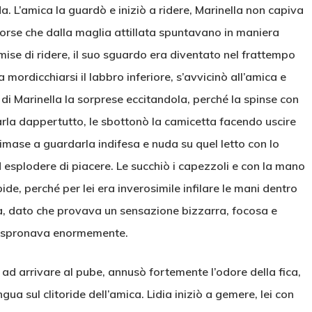
. L’amica la guardò e iniziò a ridere, Marinella non capiva
corse che dalla maglia attillata spuntavano in maniera
mise di ridere, il suo sguardo era diventato nel frattempo
 mordicchiarsi il labbro inferiore, s’avvicinò all’amica e
 di Marinella la sorprese eccitandola, perché la spinse con
ciarla dappertutto, le sbottonò la camicetta facendo uscire
imase a guardarla indifesa e nuda su quel letto con lo
 esplodere di piacere. Le succhiò i capezzoli e con la mano
bide, perché per lei era inverosimile infilare le mani dentro
ua, dato che provava un sensazione bizzarra, focosa e
 la spronava enormemente.
o ad arrivare al pube, annusò fortemente l’odore della fica,
ngua sul clitoride dell’amica. Lidia iniziò a gemere, lei con