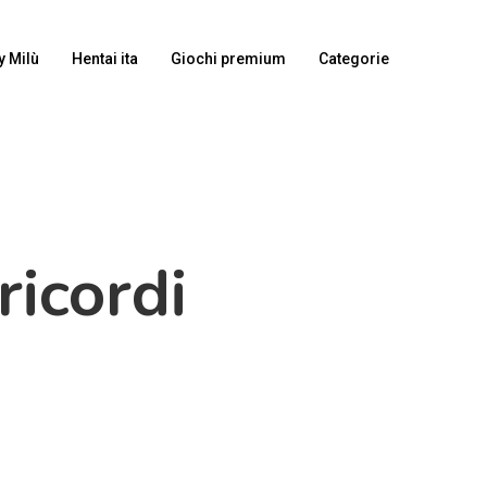
y Milù
Hentai ita
Giochi premium
Categorie
ricordi