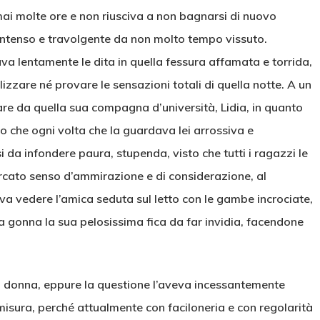
mai molte ore e non riusciva a non bagnarsi di nuovo
intenso e travolgente da non molto tempo vissuto.
ava lentamente le dita in quella fessura affamata e torrida,
zzare né provare le sensazioni totali di quella notte. A un
are da quella sua compagna d’università, Lidia, in quanto
o che ogni volta che la guardava lei arrossiva e
da infondere paura, stupenda, visto che tutti i ragazzi le
rcato senso d’ammirazione e di considerazione, al
ava vedere l’amica seduta sul letto con le gambe incrociate,
la gonna la sua pelosissima fica da far invidia, facendone
a donna, eppure la questione l’aveva incessantemente
isura, perché attualmente con faciloneria e con regolarità