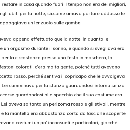
 restare in casa quando fuori il tempo non era dei migliori,
 gli abiti per la notte, siccome amava portare addosso le
 s’appoggiava un lenzuolo sulle gambe.
veva appena effettuato quella notte, in quanto le
e un orgasmo durante il sonno, e quando si svegliava era
 per la circostanza presso una festa in maschera, la
festoni colorati, c’era molta gente, poiché tutti avevano
uccetto rosso, perché sentiva il copricapo che le avvolgeva
lle. Lei camminava per la stanza guardandosi intorno senza
accorse guardandosi allo specchio che il suo costume era
 Lei aveva soltanto un perizoma rosso e gli stivali, mentre
fi e la mantella era abbastanza corta da lasciarle scoperte
vevano costumi un po’ inconsueti e particolari, giacché