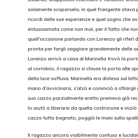
solamente scoparsela, in quel frangente stava 
ricordi delle sue esperienze e quel sogno che a
entusiasmata come non mai, per il fatto che non
quell’occasione parlando con Lorenzo gli riferì d
pronta per fargli saggiare grandemente delle s
Lorenzo arrivò a casa di Marinella trovò la po
al corridoio, il ragazzo si chiuse la porta alle 
della luce soffusa. Marinella era distesa sul let
mano d’avvicinarsi, s’alzò e cominciò a sfilargli 
suo cazzo parzialmente eretto premeva già recl
lo aiutò a liberarsi da quella costrizione e iniziò
cazzo tutto bagnato, poggiò le mani sulla spalli
Il ragazzo ancora visibilmente confuso e lucid