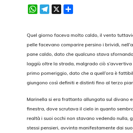
WhatsApp
Telegram
X
Condividi
Quel giorno faceva molto caldo, il vento tuttavi
pelle facevano comparire persino i brividi, nell
pane caldo, dato che qualcuno stava sfornando d
laggiù oltre la strada, malgrado ciò s’avvertiva u
primo pomeriggio, dato che a quell’ora è fattibil
giungono così definiti e distinti fino al terzo pi
Marinella si era frattanto allungata sul divano e
finestra, dove scrutava il cielo in quanto sembr
realtà i suoi occhi non stavano vedendo nulla,
stessi pensieri, avvinta manifestamente dai suoi s