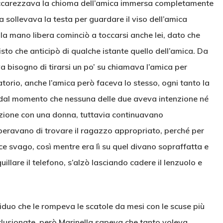
a accarezzava la chioma dell’amica immersa completamente
a sollevava la testa per guardare il viso dell’amica
la mano libera cominciò a toccarsi anche lei, dato che
to che anticipò di qualche istante quello dell’amica. Da
a bisogno di tirarsi un po’ su chiamava l’amica per
atorio, anche l’amica però faceva lo stesso, ogni tanto la
i, dal momento che nessuna delle due aveva intenzione né
azione con una donna, tuttavia continuavano
speravano di trovare il ragazzo appropriato, perché per
ce svago, così mentre era lì su quel divano sopraffatta e
illare il telefono, s’alzò lasciando cadere il lenzuolo e
iduo che le rompeva le scatole da mesi con le scuse più
lusionate, però Marinella sapeva che tanto voleva