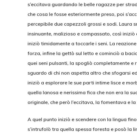
s’eccitava guardando le belle ragazze per strada
che cosa le fosse esteriormente preso, poi s’ac
percepibile due capezzoli grossi e sodi. Laura s
insinuante, malizioso e compassato, così iniziò a
iniziò timidamente a toccarle i seni. La reazione
forza, infine la gettò sul letto e cominciò a ba
quei seni pulsanti, la spogliò completamente e r
sguardo di chi non aspetta altro che sfogarsi ed
iniziò a esplorare le sue parti intime lisce e mor
quella lanosa e nerissima fica che non era la s
originale, che però l’eccitava, la fomentava e
A quel punto iniziò e scendere con la lingua fin
s’intrufolò tra quella spessa foresta e posò la li