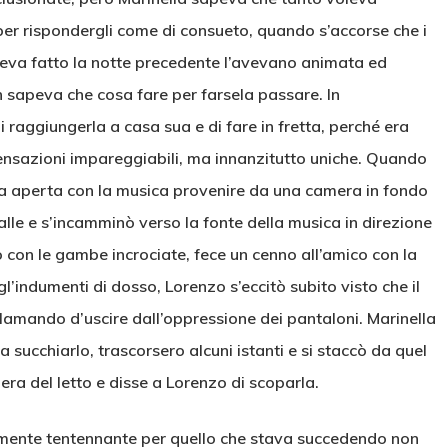
per rispondergli come di consueto, quando s’accorse che i
veva fatto la notte precedente l’avevano animata ed
 sapeva che cosa fare per farsela passare. In
i raggiungerla a casa sua e di fare in fretta, perché era
ensazioni impareggiabili, ma innanzitutto uniche. Quando
rta aperta con la musica provenire da una camera in fondo
spalle e s’incamminò verso la fonte della musica in direzione
to con le gambe incrociate, fece un cenno all’amico con la
gl’indumenti di dosso, Lorenzo s’eccitò subito visto che il
amando d’uscire dall’oppressione dei pantaloni. Marinella
 a succhiarlo, trascorsero alcuni istanti e si staccò da quel
era del letto e disse a Lorenzo di scoparla.
amente tentennante per quello che stava succedendo non