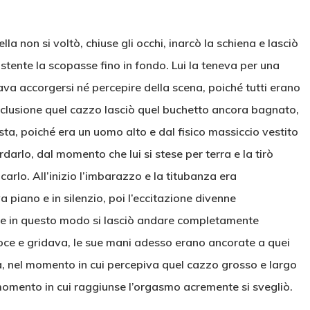
lla non si voltò, chiuse gli occhi, inarcò la schiena e lasciò
tente la scopasse fino in fondo. Lui la teneva per una
ava accorgersi né percepire della scena, poiché tutti erano
conclusione quel cazzo lasciò quel buchetto ancora bagnato,
sta, poiché era un uomo alto e dal fisico massiccio vestito
darlo, dal momento che lui si stese per terra e la tirò
carlo. All’inizio l’imbarazzo e la titubanza era
piano e in silenzio, poi l’eccitazione divenne
che in questo modo si lasciò andare completamente
ce e gridava, le sue mani adesso erano ancorate a quei
tra, nel momento in cui percepiva quel cazzo grosso e largo
 momento in cui raggiunse l’orgasmo acremente si svegliò.