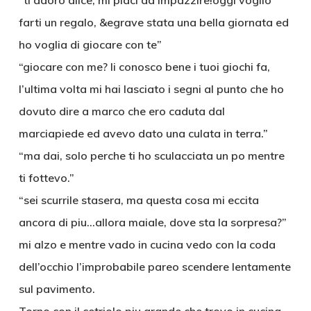
“ti adoro alice, mi piaci da impazzire!oggi voglio
farti un regalo, &egrave stata una bella giornata ed
ho voglia di giocare con te”
“giocare con me? li conosco bene i tuoi giochi fa,
l’ultima volta mi hai lasciato i segni al punto che ho
dovuto dire a marco che ero caduta dal
marciapiede ed avevo dato una culata in terra.”
“ma dai, solo perche ti ho sculacciata un po mentre
ti fottevo.”
“sei scurrile stasera, ma questa cosa mi eccita
ancora di piu…allora maiale, dove sta la sorpresa?”
mi alzo e mentre vado in cucina vedo con la coda
dell’occhio l’improbabile pareo scendere lentamente
sul pavimento.