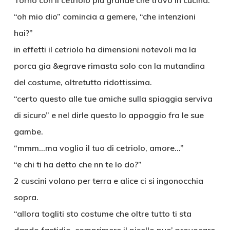
Torno con il cetriolo piu grande che trovo in cucina.
“oh mio dio” comincia a gemere, “che intenzioni
hai?”
in effetti il cetriolo ha dimensioni notevoli ma la
porca gia &egrave rimasta solo con la mutandina
del costume, oltretutto ridottissima.
“certo questo alle tue amiche sulla spiaggia serviva
di sicuro” e nel dirle questo lo appoggio fra le sue
gambe.
“mmm…ma voglio il tuo di cetriolo, amore…”
“e chi ti ha detto che nn te lo do?”
2 cuscini volano per terra e alice ci si ingonocchia
sopra.
“allora togliti sto costume che oltre tutto ti sta