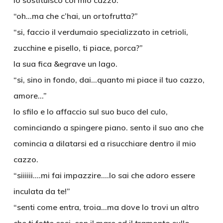
lo sostituisco col mio cazzo.
“oh…ma che c’hai, un ortofrutta?”
“si, faccio il verdumaio specializzato in cetrioli,
zucchine e pisello, ti piace, porca?”
la sua fica &egrave un lago.
“si, sino in fondo, dai…quanto mi piace il tuo cazzo,
amore…”
lo sfilo e lo affaccio sul suo buco del culo,
cominciando a spingere piano. sento il suo ano che
comincia a dilatarsi ed a risucchiare dentro il mio
cazzo.
“siiiiii….mi fai impazzire….lo sai che adoro essere
inculata da te!”
“senti come entra, troia…ma dove lo trovi un altro