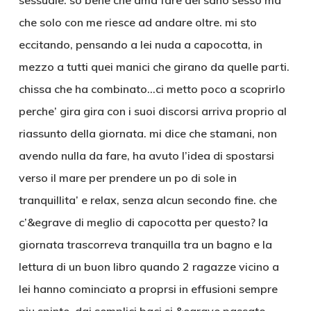
sessuale. so bene che ama fare del sano sesso ma
che solo con me riesce ad andare oltre. mi sto
eccitando, pensando a lei nuda a capocotta, in
mezzo a tutti quei manici che girano da quelle parti.
chissa che ha combinato…ci metto poco a scoprirlo
perche’ gira gira con i suoi discorsi arriva proprio al
riassunto della giornata. mi dice che stamani, non
avendo nulla da fare, ha avuto l’idea di spostarsi
verso il mare per prendere un po di sole in
tranquillita’ e relax, senza alcun secondo fine. che
c’&egrave di meglio di capocotta per questo? la
giornata trascorreva tranquilla tra un bagno e la
lettura di un buon libro quando 2 ragazze vicino a
lei hanno cominciato a proprsi in effusioni sempre