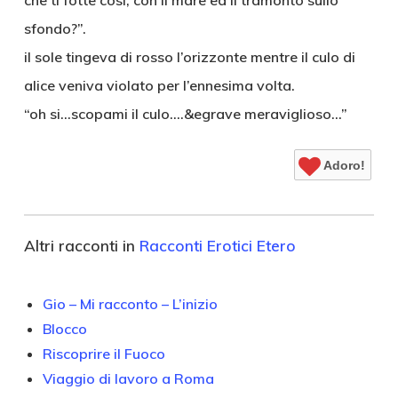
che ti fotte cosi, con il mare ed il tramonto sullo
sfondo?”.
il sole tingeva di rosso l’orizzonte mentre il culo di
alice veniva violato per l’ennesima volta.
“oh si…scopami il culo….&egrave meraviglioso…”
Adoro!
Altri racconti in
Racconti Erotici Etero
Gio – Mi racconto – L’inizio
Blocco
Riscoprire il Fuoco
Viaggio di lavoro a Roma