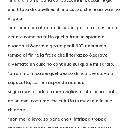
“maiala, non si parla col boccone in bocca!” e giu
una titata di capelli ed il mio cazzo che le arriva sino
in gola.
“mettiamo un altro po di cuscini per terra, cosi mi fai
vedere come ha fatto quella troia in spiaggia
quando si &egrave girata per il 69”. nemmeno il
tempo di finire la frase che il terrazzo &egrave
diventato un cuscino continuo sul quale mi sdraio.
“ah si? ma mica sei quel pezzo di fica che stava a
capocotta, sai” mi risponde ridendo.
si gira mostrando un meraviglioso culo incorniciato
da un mini costume che si tuffa in mezzo alle sue
chiappe.
“non me lo levo, so bene che ti intrippa troppo