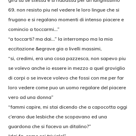
gira su se stessa e si riabassa per un lunghissimo
69. non resisto piu nel vedere le loro lingue che si
frugano e si regalano momenti di intenso piacere e
comincio a toccarmi…”
“a toccarti? ma dai…” la interrompo ma la mia
eccitazione &egrave gia a livelli massimi,
“si, credimi, era una cosa pazzesca, non sapevo piu
se volevo anche io essere in mezzo a quel groviglio
di corpi o se invece volevo che fossi con me per far
loro vedere come puo un uomo regalare del piacere
vero ad una donna”
“fammi capire, mi stai dicendo che a capocotta oggi
c’erano due lesbiche che scopavano ed una
guardona che si faceva un ditalino?”