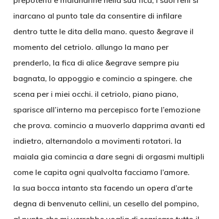
prepotenti e malandrine nella sua fica, i suoi reni si
inarcano al punto tale da consentire di infilare
dentro tutte le dita della mano. questo &egrave il
momento del cetriolo. allungo la mano per
prenderlo, la fica di alice &egrave sempre piu
bagnata, lo appoggio e comincio a spingere. che
scena per i miei occhi. il cetriolo, piano piano,
sparisce all’interno ma percepisco forte l’emozione
che prova. comincio a muoverlo dapprima avanti ed
indietro, alternandolo a movimenti rotatori. la
maiala gia comincia a dare segni di orgasmi multipli
come le capita ogni qualvolta facciamo l’amore.
la sua bocca intanto sta facendo un opera d’arte
degna di benvenuto cellini, un cesello del pompino,