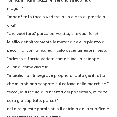
“oh fa, mi fai impazzire, sei uno stregone, un
mago…”
“mago? te lo faccio vedere io un gioco di prestigio,
ora!”
“che vuoi fare? porco pervertito, che vuoi fare?”
le sfilo definitivamente le mutandine e la piazzo a
pecorina, con la fica ed il culo oscenamente in vista,
“adesso ti faccio vedere come ti inculo chiappe
all’aria, come dici tu!”
“maiale, non ti &egrave proprio andato giu il fatto
che mi abbiano scopata sul cofano della macchina.”
“ecco, io ti inculo alla brezza del ponentino, mica te
sara gia capitato, porca?”
nel dire queste parole sfilo il cetriolo dalla sua fica e