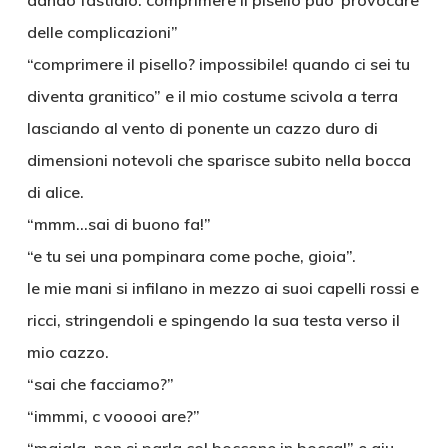
dando fastidio. comprimere il pisello puo’ provocare
delle complicazioni”
“comprimere il pisello? impossibile! quando ci sei tu
diventa granitico” e il mio costume scivola a terra
lasciando al vento di ponente un cazzo duro di
dimensioni notevoli che sparisce subito nella bocca
di alice.
“mmm…sai di buono fa!”
“e tu sei una pompinara come poche, gioia”.
le mie mani si infilano in mezzo ai suoi capelli rossi e
ricci, stringendoli e spingendo la sua testa verso il
mio cazzo.
“sai che facciamo?”
“immmi, c vooooi are?”