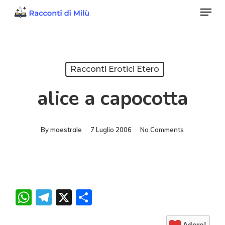
Menu
Skip
to
Close
main
Menu
content
Racconti Erotici Etero
alice a capocotta
By
maestrale
7 Luglio 2006
No Comments
WhatsApp
Telegram
X
Condividi
Adoro!