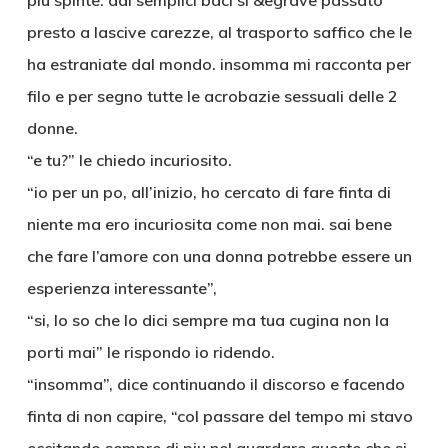
piu spinte. dai semplici baci si &egrave passato
presto a lascive carezze, al trasporto saffico che le
ha estraniate dal mondo. insomma mi racconta per
filo e per segno tutte le acrobazie sessuali delle 2
donne.
“e tu?” le chiedo incuriosito.
“io per un po, all’inizio, ho cercato di fare finta di
niente ma ero incuriosita come non mai. sai bene
che fare l’amore con una donna potrebbe essere un
esperienza interessante”,
“si, lo so che lo dici sempre ma tua cugina non la
porti mai” le rispondo io ridendo.
“insomma”, dice continuando il discorso e facendo
finta di non capire, “col passare del tempo mi stavo