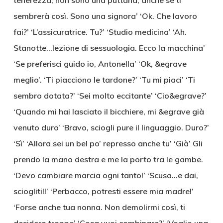
tenerezza, non sono una puttana, anche se ti
sembrerà così. Sono una signora’ ‘Ok. Che lavoro
fai?’ ‘L’assicuratrice. Tu?’ ‘Studio medicina’ ‘Ah.
Stanotte…lezione di sessuologia. Ecco la macchina’
‘Se preferisci guido io, Antonella’ ‘Ok, &egrave
meglio’. ‘Ti piacciono le tardone?’ ‘Tu mi piaci’ ‘Ti
sembro dotata?’ ‘Sei molto eccitante’ ‘Cio&egrave?’
‘Quando mi hai lasciato il bicchiere, mi &egrave già
venuto duro’ ‘Bravo, sciogli pure il linguaggio. Duro?’
‘Sì’ ‘Allora sei un bel po’ represso anche tu’ ‘Già’ Gli
prendo la mano destra e me la porto tra le gambe.
‘Devo cambiare marcia ogni tanto!’ ‘Scusa…e dai,
sciogliti!!’ ‘Perbacco, potresti essere mia madre!’
‘Forse anche tua nonna. Non demolirmi così, ti