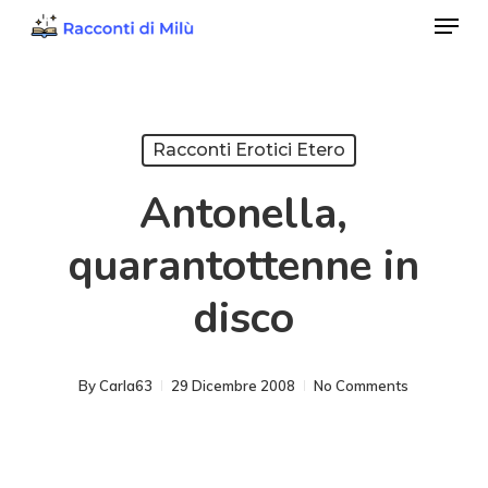
Menu
Skip
to
Close
main
Menu
content
Racconti Erotici Etero
Antonella,
quarantottenne in
disco
By
Carla63
29 Dicembre 2008
No Comments