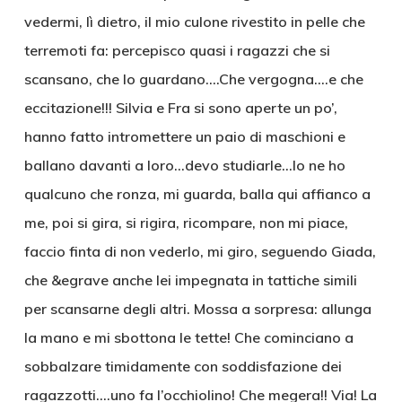
vedermi, lì dietro, il mio culone rivestito in pelle che
terremoti fa: percepisco quasi i ragazzi che si
scansano, che lo guardano….Che vergogna….e che
eccitazione!!! Silvia e Fra si sono aperte un po’,
hanno fatto intromettere un paio di maschioni e
ballano davanti a loro…devo studiarle…Io ne ho
qualcuno che ronza, mi guarda, balla qui affianco a
me, poi si gira, si rigira, ricompare, non mi piace,
faccio finta di non vederlo, mi giro, seguendo Giada,
che &egrave anche lei impegnata in tattiche simili
per scansarne degli altri. Mossa a sorpresa: allunga
la mano e mi sbottona le tette! Che cominciano a
sobbalzare timidamente con soddisfazione dei
ragazzotti….uno fa l’occhiolino! Che megera!! Via! La