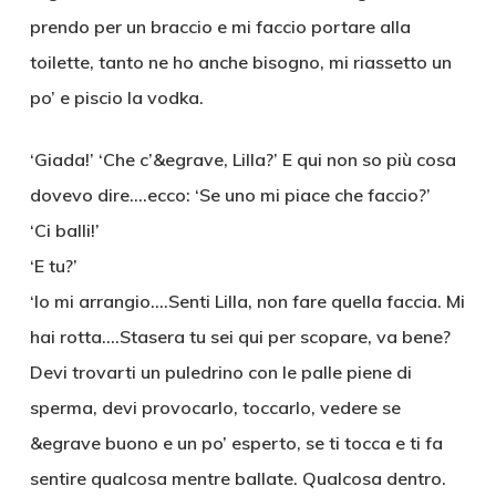
prendo per un braccio e mi faccio portare alla
toilette, tanto ne ho anche bisogno, mi riassetto un
po’ e piscio la vodka.
‘Giada!’ ‘Che c’&egrave, Lilla?’ E qui non so più cosa
dovevo dire….ecco: ‘Se uno mi piace che faccio?’
‘Ci balli!’
‘E tu?’
‘Io mi arrangio….Senti Lilla, non fare quella faccia. Mi
hai rotta….Stasera tu sei qui per scopare, va bene?
Devi trovarti un puledrino con le palle piene di
sperma, devi provocarlo, toccarlo, vedere se
&egrave buono e un po’ esperto, se ti tocca e ti fa
sentire qualcosa mentre ballate. Qualcosa dentro.