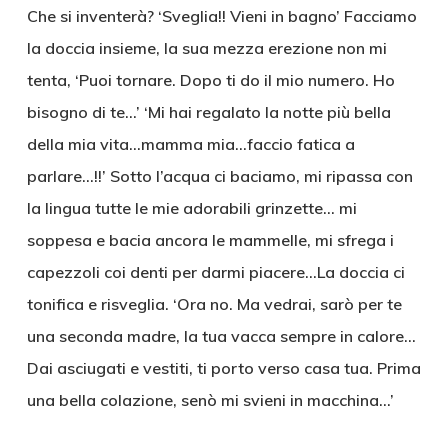
Che si inventerà? ‘Sveglia!! Vieni in bagno’ Facciamo
la doccia insieme, la sua mezza erezione non mi
tenta, ‘Puoi tornare. Dopo ti do il mio numero. Ho
bisogno di te…’ ‘Mi hai regalato la notte più bella
della mia vita…mamma mia…faccio fatica a
parlare…!!’ Sotto l’acqua ci baciamo, mi ripassa con
la lingua tutte le mie adorabili grinzette… mi
soppesa e bacia ancora le mammelle, mi sfrega i
capezzoli coi denti per darmi piacere…La doccia ci
tonifica e risveglia. ‘Ora no. Ma vedrai, sarò per te
una seconda madre, la tua vacca sempre in calore…
Dai asciugati e vestiti, ti porto verso casa tua. Prima
una bella colazione, senò mi svieni in macchina…’