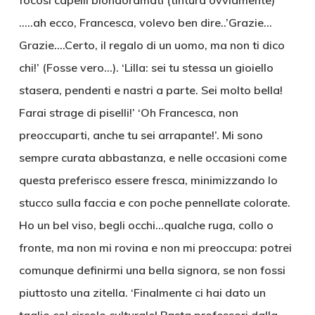
focosi capelli biondoramati (tintura ovviamente)
…..ah ecco, Francesca, volevo ben dire..’Grazie…
Grazie….Certo, il regalo di un uomo, ma non ti dico
chi!’ (Fosse vero…). ‘Lilla: sei tu stessa un gioiello
stasera, pendenti e nastri a parte. Sei molto bella!
Farai strage di piselli!’ ‘Oh Francesca, non
preoccuparti, anche tu sei arrapante!’. Mi sono
sempre curata abbastanza, e nelle occasioni come
questa preferisco essere fresca, minimizzando lo
stucco sulla faccia e con poche pennellate colorate.
Ho un bel viso, begli occhi…qualche ruga, collo o
fronte, ma non mi rovina e non mi preoccupa: potrei
comunque definirmi una bella signora, se non fossi
piuttosto una zitella. ‘Finalmente ci hai dato un