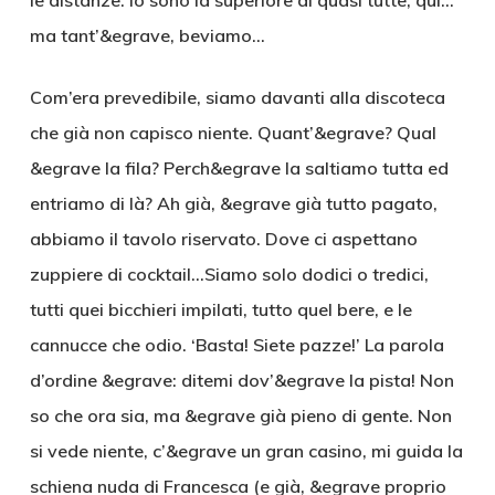
le distanze: io sono la superiore di quasi tutte, qui…
ma tant’&egrave, beviamo…
Com’era prevedibile, siamo davanti alla discoteca
che già non capisco niente. Quant’&egrave? Qual
&egrave la fila? Perch&egrave la saltiamo tutta ed
entriamo di là? Ah già, &egrave già tutto pagato,
abbiamo il tavolo riservato. Dove ci aspettano
zuppiere di cocktail…Siamo solo dodici o tredici,
tutti quei bicchieri impilati, tutto quel bere, e le
cannucce che odio. ‘Basta! Siete pazze!’ La parola
d’ordine &egrave: ditemi dov’&egrave la pista! Non
so che ora sia, ma &egrave già pieno di gente. Non
si vede niente, c’&egrave un gran casino, mi guida la
schiena nuda di Francesca (e già, &egrave proprio