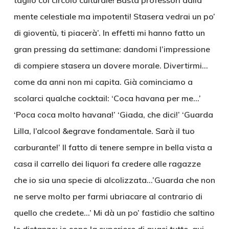
taglio col circolo culturale! Basta professori dalla
mente celestiale ma impotenti! Stasera vedrai un po’
di gioventù, ti piacerà’. In effetti mi hanno fatto un
gran pressing da settimane: dandomi l’impressione
di compiere stasera un dovere morale. Divertirmi…
come da anni non mi capita. Già cominciamo a
scolarci qualche cocktail: ‘Coca havana per me…’
‘Poca coca molto havana!’ ‘Giada, che dici!’ ‘Guarda
Lilla, l’alcool &egrave fondamentale. Sarà il tuo
carburante!’ Il fatto di tenere sempre in bella vista a
casa il carrello dei liquori fa credere alle ragazze
che io sia una specie di alcolizzata…’Guarda che non
ne serve molto per farmi ubriacare al contrario di
quello che credete…’ Mi dà un po’ fastidio che saltino