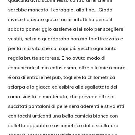
qualcuna avrà scommesso contro di lei che mi
sarebbe mancato il coraggio, alla fine….Giada
invece ha avuto gioco facile, infatti ho perso il
sabato pomeriggio assieme a lei solo per scegliere i
vestiti, nel mio guardaroba non molto attrezzato e
per la mia vita che coi capi più vecchi ogni tanto
regala brutte sorprese. E ho avuto modo di
comunicarle il mio entusiasmo, oltre alle mie remore.
é ora di entrare nel pub, togliere la chilometrica
sciarpa e la giacca ed esibire alle sgallettate del
ramo sinistri la mia tenuta, che prevede oltre ai
succitati pantaloni di pelle nera aderenti e stivaletti
con tacchi urticanti una bella camicia bianca con
colletto appuntito e asimmetrico dalla scollatura