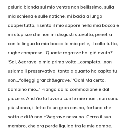
peluria bionda sul mio ventre non bellissimo, sulla
mia schiena e sulle natiche, mi bacia a lungo
dappertutto, risento il mio sapore nella mia bocca e
mi stupisce che non mi disgusti stavolta, penetra
con la lingua la mia bocca la mia pelle, il collo tutto,
rughe comprese. ‘Quante ragazze hai già avuto?’
‘Sai, &egrave la mia prima volta…completo…non
usiamo il preservativo, tanto a quanto ho capito tu
non…folleggi granch&egrave.’ ‘Ooh! Ma certo,
bambino mio…’ Piango dalla commozione e dal
piacere. Anch’io lo lavoro con le mie mani, non sono
più stanca, il letto fa un gran casino, fortuna che
sotto e di là non c’&egrave nessuno. Cerco il suo
membro, che ora perde liquido tra le mie gambe.