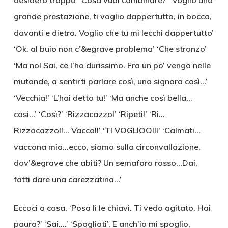
desidero troppo’ ‘Cosa vuoi combinare?’ ‘Voglio una
grande prestazione, ti voglio dappertutto, in bocca,
davanti e dietro. Voglio che tu mi lecchi dappertutto’
‘Ok, al buio non c’&egrave problema’ ‘Che stronzo’
‘Ma no! Sai, ce l’ho durissimo. Fra un po’ vengo nelle
mutande, a sentirti parlare così, una signora così…’
‘Vecchia!’ ‘L’hai detto tu!’ ‘Ma anche così bella…
così…’ ‘Così?’ ‘Rizzacazzo!’ ‘Ripeti!’ ‘Ri…
Rizzacazzo!!… Vacca!!’ ‘TI VOGLIOO!!!’ ‘Calmati…
vaccona mia…ecco, siamo sulla circonvallazione,
dov’&egrave che abiti? Un semaforo rosso…Dai,
fatti dare una carezzatina…’
Eccoci a casa. ‘Posa lì le chiavi. Ti vedo agitato. Hai
paura?’ ‘Sai….’ ‘Spogliati’. E anch’io mi spoglio,