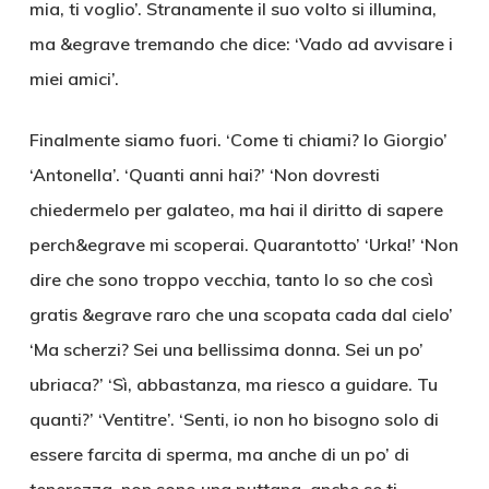
mia, ti voglio’. Stranamente il suo volto si illumina,
ma &egrave tremando che dice: ‘Vado ad avvisare i
miei amici’.
Finalmente siamo fuori. ‘Come ti chiami? Io Giorgio’
‘Antonella’. ‘Quanti anni hai?’ ‘Non dovresti
chiedermelo per galateo, ma hai il diritto di sapere
perch&egrave mi scoperai. Quarantotto’ ‘Urka!’ ‘Non
dire che sono troppo vecchia, tanto lo so che così
gratis &egrave raro che una scopata cada dal cielo’
‘Ma scherzi? Sei una bellissima donna. Sei un po’
ubriaca?’ ‘Sì, abbastanza, ma riesco a guidare. Tu
quanti?’ ‘Ventitre’. ‘Senti, io non ho bisogno solo di
essere farcita di sperma, ma anche di un po’ di