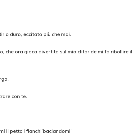
rlo duro, eccitato più che mai.
 che ora gioca divertita sul mio clitoride mi fa ribollire il
rgo.
rare con te.
i il petto’i fianchi’baciandomi’.