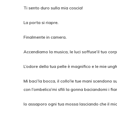
Ti sento duro sulla mia coscia!
La porta si riapre.
Finalmente in camera.
Accendiamo la musica, le luci soffuse’il tuo corpo
L’odore della tua pelle è magnifico e le mie ungh
Mi baci’la bocca, il collo’le tue mani scendono s
con l’ombelico’mi sfili la gonna baciandomi i fia
Io assaporo ogni tua mossa lasciando che il mi