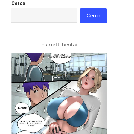
Cerca
Cerca
Fumetti hentai