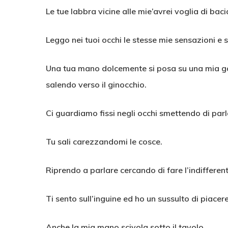
Le tue labbra vicine alle mie’avrei voglia di bac
Leggo nei tuoi occhi le stesse mie sensazioni e s
Una tua mano dolcemente si posa su una mia ga
salendo verso il ginocchio.
Ci guardiamo fissi negli occhi smettendo di parl
Tu sali carezzandomi le cosce.
Riprendo a parlare cercando di fare l’indifferen
Ti sento sull’inguine ed ho un sussulto di piacere
Anche la mia mano scivola sotto il tavolo.