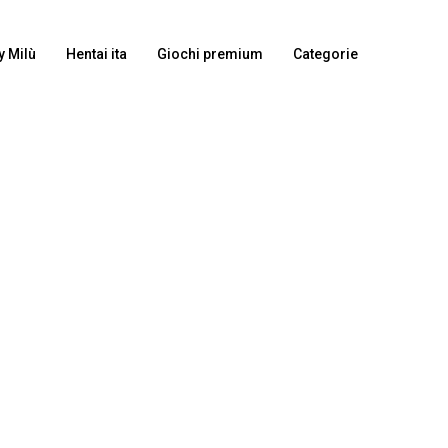
y Milù
Hentai ita
Giochi premium
Categorie