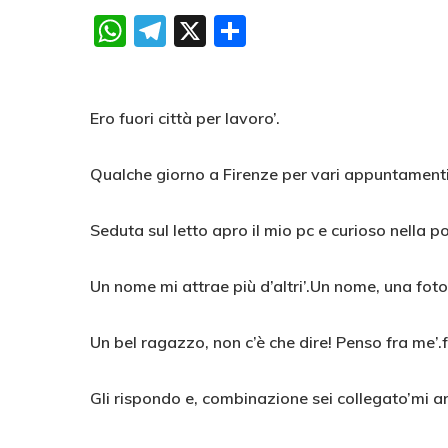
WhatsApp
Telegram
X
Condividi
Ero fuori città per lavoro’.
Qualche giorno a Firenze per vari appuntamenti e
Seduta sul letto apro il mio pc e curioso nella p
Un nome mi attrae più d’altri’.Un nome, una foto
Un bel ragazzo, non c’è che dire! Penso fra me’.fo
Gli rispondo e, combinazione sei collegato’mi ar