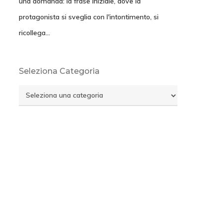
una domanda: la frase iniziale, dove la
protagonista si sveglia con l'intontimento, si
ricollega…
Seleziona Categoria
Seleziona
Categoria