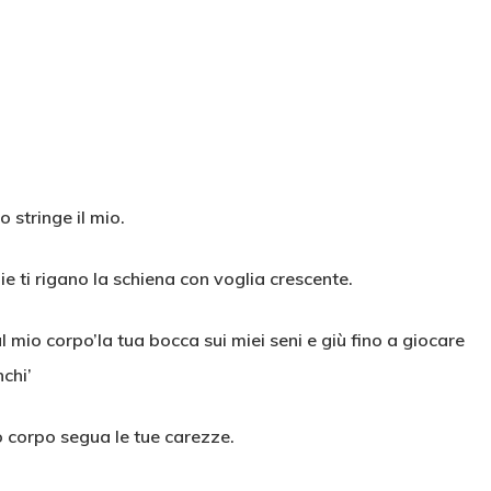
 stringe il mio.
ie ti rigano la schiena con voglia crescente.
ul mio corpo’la tua bocca sui miei seni e giù fino a giocare
nchi’
o corpo segua le tue carezze.