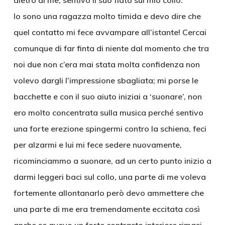
dietro di me, sentivo il suo fiato sul mio collo.
Io sono una ragazza molto timida e devo dire che
quel contatto mi fece avvampare all’istante! Cercai
comunque di far finta di niente dal momento che tra
noi due non c’era mai stata molta confidenza non
volevo dargli l’impressione sbagliata; mi porse le
bacchette e con il suo aiuto iniziai a ‘suonare’, non
ero molto concentrata sulla musica perché sentivo
una forte erezione spingermi contro la schiena, feci
per alzarmi e lui mi fece sedere nuovamente,
ricominciammo a suonare, ad un certo punto inizio a
darmi leggeri baci sul collo, una parte di me voleva
fortemente allontanarlo però devo ammettere che
una parte di me era tremendamente eccitata così