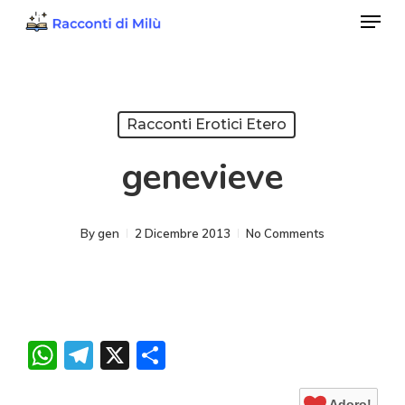
Menu
Skip
to
Close
main
Menu
content
Racconti Erotici Etero
genevieve
By
gen
2 Dicembre 2013
No Comments
WhatsApp
Telegram
X
Condividi
Adoro!