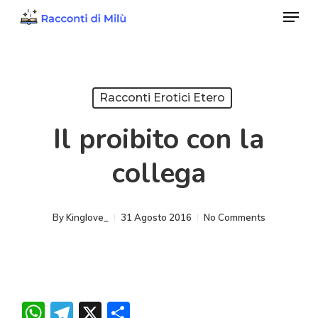
Menu
Skip
to
Close
main
Menu
content
Racconti Erotici Etero
Il proibito con la
collega
By
Kinglove_
31 Agosto 2016
No Comments
WhatsApp
Telegram
X
Condividi