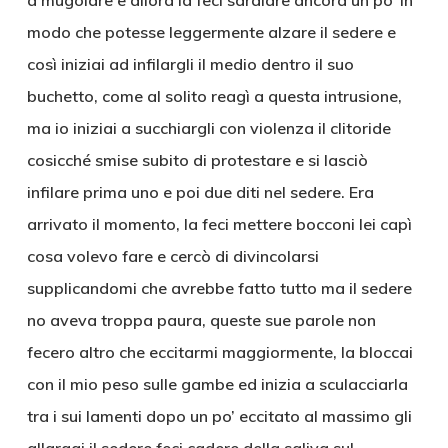
a mugolare e allora la feci sdraiare ancora un po’ in
modo che potesse leggermente alzare il sedere e
così iniziai ad infilargli il medio dentro il suo
buchetto, come al solito reagì a questa intrusione,
ma io iniziai a succhiargli con violenza il clitoride
cosicché smise subito di protestare e si lasciò
infilare prima uno e poi due diti nel sedere. Era
arrivato il momento, la feci mettere bocconi lei capì
cosa volevo fare e cercò di divincolarsi
supplicandomi che avrebbe fatto tutto ma il sedere
no aveva troppa paura, queste sue parole non
fecero altro che eccitarmi maggiormente, la bloccai
con il mio peso sulle gambe ed inizia a sculacciarla
tra i sui lamenti dopo un po’ eccitato al massimo gli