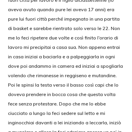
fuori città per lavoro e il figlio diciassettenne (lo
aveva avuto quando pure lei aveva 17 anni) era
pure lui fuori città perché impegnato in una partita
di basket e sarebbe rientrato solo verso le 22. Non
me lo feci ripetere due volte e così finito l’orario di
lavoro mi precipitai a casa sua. Non appena entrai
in casa iniziai a baciarla e a palpeggiarla in ogni
dove poi andammo in camera ed iniziai a spogliarla
volendo che rimanesse in reggiseno e mutandine.
Poi le spinsi la testa verso il basso così capi che lo
doveva prendere in bocca cosa che questa volta
fece senza protestare. Dopo che me lo ebbe
ciucciato a lungo la feci sedere sul letto e mi
inginocchiai davanti a lei iniziando a leccarla, iniziò