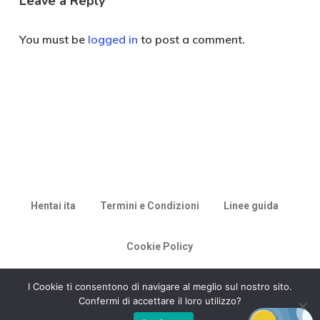
Leave a Reply
You must be
logged in
to post a comment.
Hentai ita
Termini e Condizioni
Linee guida
Cookie Policy
© 2026 Racconti di Milù.
I Cookie ti consentono di navigare al meglio sul nostro sito.
Confermi di accettare il loro utilizzo?