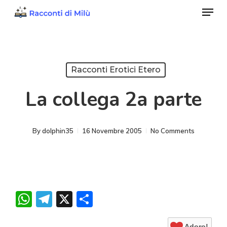
Menu
Skip
to
Close
main
Menu
content
Racconti Erotici Etero
La collega 2a parte
By
dolphin35
16 Novembre 2005
No Comments
WhatsApp
Telegram
X
Condividi
Adoro!