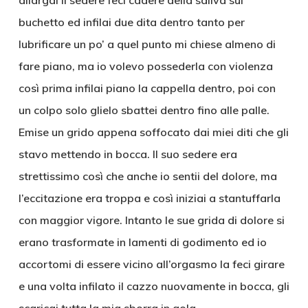
allargai il sedere feci cadere della saliva sul
buchetto ed infilai due dita dentro tanto per
lubrificare un po’ a quel punto mi chiese almeno di
fare piano, ma io volevo possederla con violenza
così prima infilai piano la cappella dentro, poi con
un colpo solo glielo sbattei dentro fino alle palle.
Emise un grido appena soffocato dai miei diti che gli
stavo mettendo in bocca. Il suo sedere era
strettissimo così che anche io sentii del dolore, ma
l’eccitazione era troppa e così iniziai a stantuffarla
con maggior vigore. Intanto le sue grida di dolore si
erano trasformate in lamenti di godimento ed io
accortomi di essere vicino all’orgasmo la feci girare
e una volta infilato il cazzo nuovamente in bocca, gli