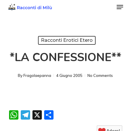
Menu
Skip
to
Close
main
Menu
content
Racconti Erotici Etero
*LA CONFESSIONE**
By
Fragolaepanna
4 Giugno 2005
No Comments
WhatsApp
Telegram
X
Condividi
Adoro!