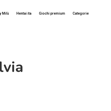
y Milù
Hentai ita
Giochi premium
Categorie
lvia