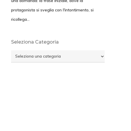
una domanda: la frase iniziale, dove la
protagonista si sveglia con l'intontimento, si
ricollega…
Seleziona Categoria
Seleziona
Categoria