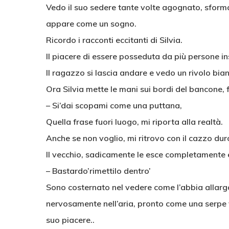
Vedo il suo sedere tante volte agognato, sforma
appare come un sogno.
Ricordo i racconti eccitanti di Silvia.
Il piacere di essere posseduta da più persone ins
Il ragazzo si lascia andare e vedo un rivolo bia
Ora Silvia mette le mani sui bordi del bancone, fi
– Si’dai scopami come una puttana,
Quella frase fuori luogo, mi riporta alla realtà.
Anche se non voglio, mi ritrovo con il cazzo d
Il vecchio, sadicamente le esce completamente e
– Bastardo’rimettilo dentro’
Sono costernato nel vedere come l’abbia allargata
nervosamente nell’aria, pronto come una serpe v
suo piacere..