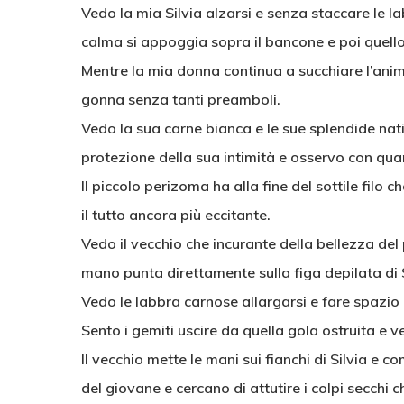
Vedo la mia Silvia alzarsi e senza staccare le l
calma si appoggia sopra il bancone e poi quel
Mentre la mia donna continua a succhiare l’anima d
gonna senza tanti preamboli.
Vedo la sua carne bianca e le sue splendide nat
protezione della sua intimità e osservo con quan
Il piccolo perizoma ha alla fine del sottile filo 
il tutto ancora più eccitante.
Vedo il vecchio che incurante della bellezza del
mano punta direttamente sulla figa depilata di S
Vedo le labbra carnose allargarsi e fare spazi
Sento i gemiti uscire da quella gola ostruita e v
Il vecchio mette le mani sui fianchi di Silvia e c
del giovane e cercano di attutire i colpi secchi c