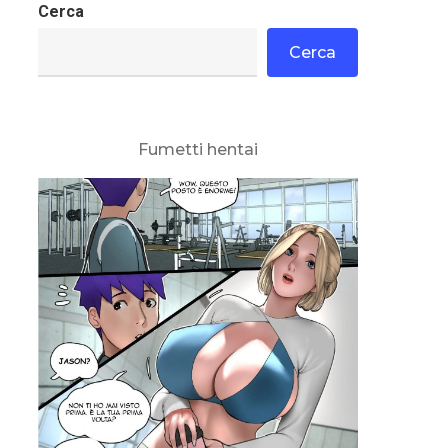
Cerca
Cerca
Fumetti hentai