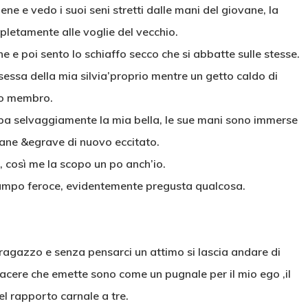
e e vedo i suoi seni stretti dalle mani del giovane, la
mpletamente alle voglie del vecchio.
 e poi sento lo schiaffo secco che si abbatte sulle stesse.
ssessa della mia silvia’proprio mentre un getto caldo di
io membro.
pa selvaggiamente la mia bella, le sue mani sono immerse
ovane &egrave di nuovo eccitato.
, così me la scopo un po anch’io.
 lampo feroce, evidentemente pregusta qualcosa.
 ragazzo e senza pensarci un attimo si lascia andare di
iacere che emette sono come un pugnale per il mio ego ,il
el rapporto carnale a tre.