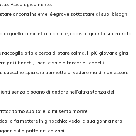
rutto. Psicologicamente.
stare ancora insieme, &egrave sottostare ai suoi bisogni
ra di quella camicetta bianca e, capisco quanto sia entrata
accoglie aria e cerca di stare calma, il più giovane gira
poi i fianchi, i seni e sale a toccarle i capelli.
o specchio spia che permette di vedere ma di non essere
lienti senza bisogno di andare nell’altra stanza del
itto:’ torno subito’ e io mi sento morire.
atica la fa mettere in ginocchio: vedo la sua gonna nera
gano sulla patta dei calzoni.