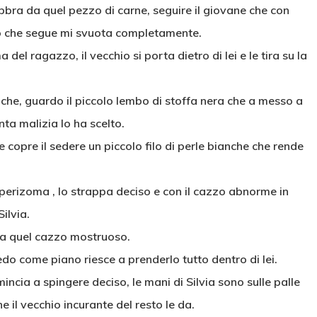
abbra da quel pezzo di carne, seguire il giovane che con
lo che segue mi svuota completamente.
el ragazzo, il vecchio si porta dietro di lei e le tira su la
iche, guardo il piccolo lembo di stoffa nera che a messo a
ta malizia lo ha scelto.
che copre il sedere un piccolo filo di perle bianche che rende
 perizoma , lo strappa deciso e con il cazzo abnorme in
ilvia.
o a quel cazzo mostruoso.
edo come piano riesce a prenderlo tutto dentro di lei.
omincia a spingere deciso, le mani di Silvia sono sulle palle
he il vecchio incurante del resto le da.