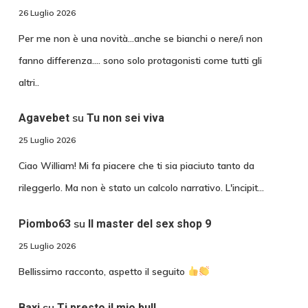
26 Luglio 2026
Per me non è una novità...anche se bianchi o nere/i non
fanno differenza.... sono solo protagonisti come tutti gli
altri..
su
Agavebet
Tu non sei viva
25 Luglio 2026
Ciao William! Mi fa piacere che ti sia piaciuto tanto da
rileggerlo. Ma non è stato un calcolo narrativo. L'incipit…
su
Piombo63
Il master del sex shop 9
25 Luglio 2026
Bellissimo racconto, aspetto il seguito
su
Baxi
Ti presto il mio bull.