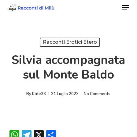
Menu
Skip
to
Close
main
Menu
content
Racconti Erotici Etero
Silvia accompagnata
sul Monte Baldo
By
Kate38
31 Luglio 2023
No Comments
WhatsApp
Telegram
X
Condividi