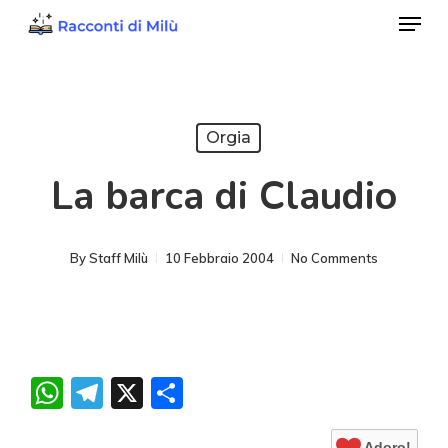
Menu
Skip
to
Close
main
Menu
content
Orgia
La barca di Claudio
By
Staff Milù
10 Febbraio 2004
No Comments
WhatsApp
Telegram
X
Condividi
Adoro!