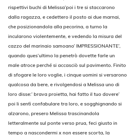
rispettivi buchi di Melissa’poi i tre si staccarono
dalla ragazza, e cedettero il posto ai due marnai,
che posizionandola alla pecorina, a turno la
incularono violentemente, e vedendo la misura del
cazzo del marinaio samoano’ IMPRESSIONANTE’,
quando ques’ultimo la penetrò dovette farle un
male atroce perché si accasciò sul pavimento. Finito
di sfogare le loro voglie, i cinque uomini si versarono
qualcosa da bere, e rivolgendosi a Melissa uno di
loro disse:’ brava proietta, hai fatto il tuo dovere’
poi li sentì confabulare tra loro, e sogghignando si
alzarono, presero Melissa trascinandola
letteralmente sul ponte verso prua, feci giusto in
tempo a nascondermi x non essere scorta, la