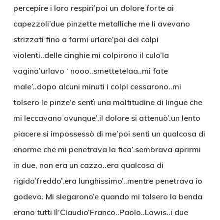
percepire i loro respiri’poi un dolore forte ai
capezzoli’due pinzette metalliche me li avevano
strizzati fino a farmi urlare’poi dei colpi
violenti..delle cinghie mi colpirono il culo’la
vagina’urlavo ‘ nooo..smettetelaa..mi fate
male’..dopo alcuni minuti i colpi cessarono..mi
tolsero le pinze’e sentì una moltitudine di lingue che
mi leccavano ovunque’.il dolore si attenuò’.un lento
piacere si impossessò di me’poi sentì un qualcosa di
enorme che mi penetrava la fica’.sembrava aprirmi
in due, non era un cazzo..era qualcosa di
rigido’freddo’.era lunghissimo’..mentre penetrava io
godevo. Mi slegarono’e quando mi tolsero la benda
erano tutti lì’Claudio’Franco..Paolo..Lowis..i due