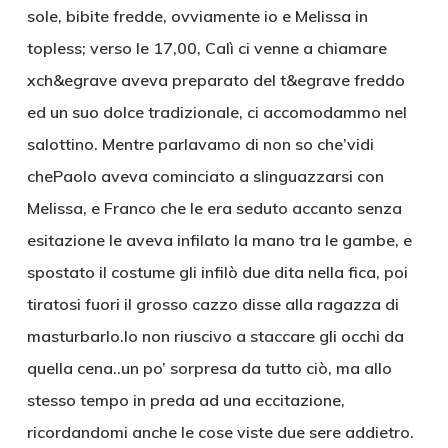
sole, bibite fredde, ovviamente io e Melissa in
topless; verso le 17,00, Calì ci venne a chiamare
xch&egrave aveva preparato del t&egrave freddo
ed un suo dolce tradizionale, ci accomodammo nel
salottino. Mentre parlavamo di non so che’vidi
chePaolo aveva cominciato a slinguazzarsi con
Melissa, e Franco che le era seduto accanto senza
esitazione le aveva infilato la mano tra le gambe, e
spostato il costume gli infilò due dita nella fica, poi
tiratosi fuori il grosso cazzo disse alla ragazza di
masturbarlo.Io non riuscivo a staccare gli occhi da
quella cena..un po’ sorpresa da tutto ciò, ma allo
stesso tempo in preda ad una eccitazione,
ricordandomi anche le cose viste due sere addietro.