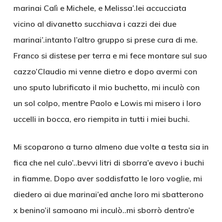
marinai Calì e Michele, e Melissa’.lei accucciata
vicino al divanetto succhiava i cazzi dei due
marinai’.intanto l’altro gruppo si prese cura di me.
Franco si distese per terra e mi fece montare sul suo
cazzo’Claudio mi venne dietro e dopo avermi con
uno sputo lubrificato il mio buchetto, mi inculò con
un sol colpo, mentre Paolo e Lowis mi misero i loro
uccelli in bocca, ero riempita in tutti i miei buchi.
Mi scoparono a turno almeno due volte a testa sia in
fica che nel culo’..bevvi litri di sborra’e avevo i buchi
in fiamme. Dopo aver soddisfatto le loro voglie, mi
diedero ai due marinai’ed anche loro mi sbatterono
x benino’il samoano mi inculò..mi sborrò dentro’e