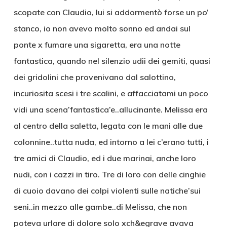
scopate con Claudio, lui si addormentò forse un po’
stanco, io non avevo molto sonno ed andai sul
ponte x fumare una sigaretta, era una notte
fantastica, quando nel silenzio udii dei gemiti, quasi
dei gridolini che provenivano dal salottino,
incuriosita scesi i tre scalini, e affacciatami un poco
vidi una scena’fantastica’e..allucinante. Melissa era
al centro della saletta, legata con le mani alle due
colonnine..tutta nuda, ed intorno a lei c’erano tutti, i
tre amici di Claudio, ed i due marinai, anche loro
nudi, con i cazzi in tiro. Tre di loro con delle cinghie
di cuoio davano dei colpi violenti sulle natiche’sui
seni..in mezzo alle gambe..di Melissa, che non
poteva urlare di dolore solo xch&egrave avava