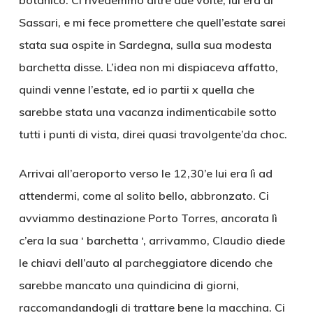
botanico. Ci rivedemmo altre due volte, lui era di
Sassari, e mi fece promettere che quell’estate sarei
stata sua ospite in Sardegna, sulla sua modesta
barchetta disse. L’idea non mi dispiaceva affatto,
quindi venne l’estate, ed io partii x quella che
sarebbe stata una vacanza indimenticabile sotto
tutti i punti di vista, direi quasi travolgente’da choc.
Arrivai all’aeroporto verso le 12,30’e lui era lì ad
attendermi, come al solito bello, abbronzato. Ci
avviammo destinazione Porto Torres, ancorata lì
c’era la sua ‘ barchetta ‘, arrivammo, Claudio diede
le chiavi dell’auto al parcheggiatore dicendo che
sarebbe mancato una quindicina di giorni,
raccomandandogli di trattare bene la macchina. Ci