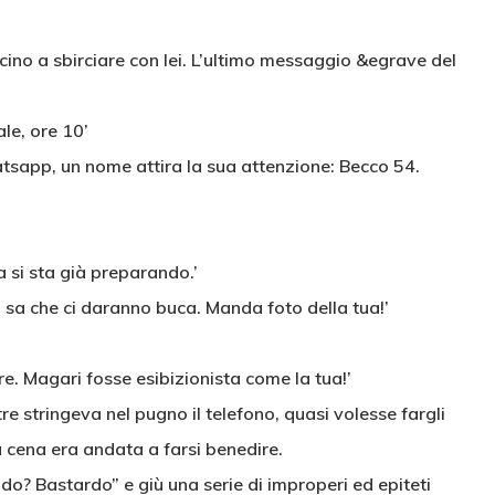
ino a sbirciare con lei. L’ultimo messaggio &egrave del
le, ore 10’
tsapp, un nome attira la sua attenzione: Becco 54.
a si sta già preparando.’
 sa che ci daranno buca. Manda foto della tua!’
are. Magari fosse esibizionista come la tua!’
e stringeva nel pugno il telefono, quasi volesse fargli
 cena era andata a farsi benedire.
ido? Bastardo” e giù una serie di improperi ed epiteti