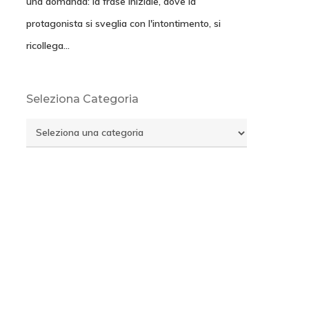
una domanda: la frase iniziale, dove la
protagonista si sveglia con l'intontimento, si
ricollega…
Seleziona Categoria
Seleziona
Categoria