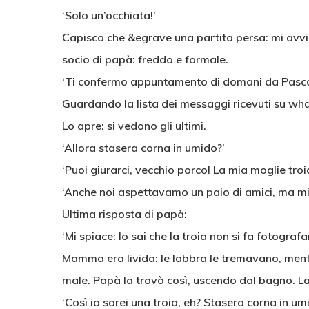
‘Solo un’occhiata!’
Capisco che &egrave una partita persa: mi avvic
socio di papà: freddo e formale.
‘Ti confermo appuntamento di domani da Pasca
Guardando la lista dei messaggi ricevuti su wha
Lo apre: si vedono gli ultimi.
‘Allora stasera corna in umido?’
‘Puoi giurarci, vecchio porco! La mia moglie troi
‘Anche noi aspettavamo un paio di amici, ma mi
Ultima risposta di papà:
‘Mi spiace: lo sai che la troia non si fa fotograf
Mamma era livida: le labbra le tremavano, mentr
male. Papà la trovò così, uscendo dal bagno. La
‘Così io sarei una troia, eh? Stasera corna in um