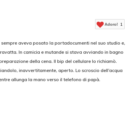
Adoro!
1
e sempre aveva posato la portadocumenti nel suo studio e,
cravatta. In camicia e mutande si stava avviando in bagno
eparazione della cena. Il bip del cellulare lo richiamò.
ciandolo, inavvertitamente, aperto. Lo scroscio dell’acqua
ntre allunga la mano verso il telefono di papà.