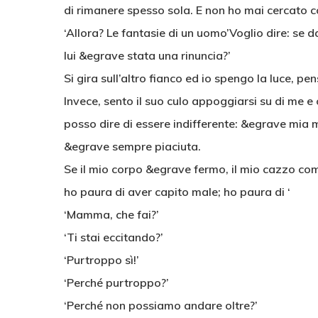
di rimanere spesso sola. E non ho mai cercato c
‘Allora? Le fantasie di un uomo’Voglio dire: se d
lui &egrave stata una rinuncia?’
Si gira sull’altro fianco ed io spengo la luce, pe
Invece, sento il suo culo appoggiarsi su di me 
posso dire di essere indifferente: &egrave mi
&egrave sempre piaciuta.
Se il mio corpo &egrave fermo, il mio cazzo com
ho paura di aver capito male; ho paura di ‘
‘Mamma, che fai?’
‘Ti stai eccitando?’
‘Purtroppo sì!’
‘Perché purtroppo?’
‘Perché non possiamo andare oltre?’