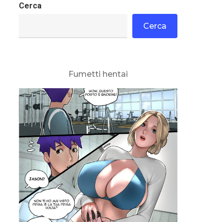
Cerca
Cerca
Fumetti hentai