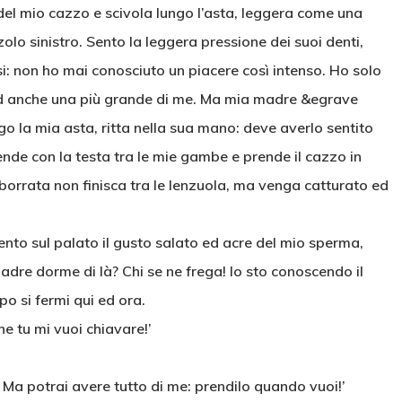
 del mio cazzo e scivola lungo l’asta, leggera come una
lo sinistro. Sento la leggera pressione dei suoi denti,
osi: non ho mai conosciuto un piacere così intenso. Ho solo
ed anche una più grande di me. Ma mia madre &egrave
go la mia asta, ritta nella sua mano: deve averlo sentito
cende con la testa tra le mie gambe e prende il cazzo in
orrata non finisca tra le lenzuola, ma venga catturato ed
sento sul palato il gusto salato ed acre del mio sperma,
adre dorme di là? Chi se ne frega! Io sto conoscendo il
po si fermi qui ed ora.
he tu mi vuoi chiavare!’
 Ma potrai avere tutto di me: prendilo quando vuoi!’