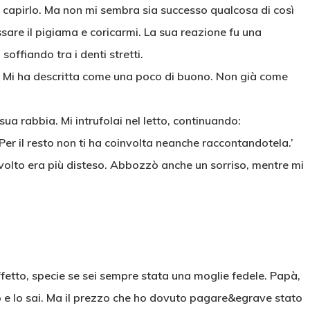
 capirlo. Ma non mi sembra sia successo qualcosa di così
sare il pigiama e coricarmi. La sua reazione fu una
offiando tra i denti stretti.
ci? Mi ha descritta come una poco di buono. Non già come
sua rabbia. Mi intrufolai nel letto, continuando:
 Per il resto non ti ha coinvolta neanche raccontandotela.’
uo volto era più disteso. Abbozzò anche un sorriso, mentre mi
effetto, specie se sei sempre stata una moglie fedele. Papà,
o e lo sai. Ma il prezzo che ho dovuto pagare&egrave stato