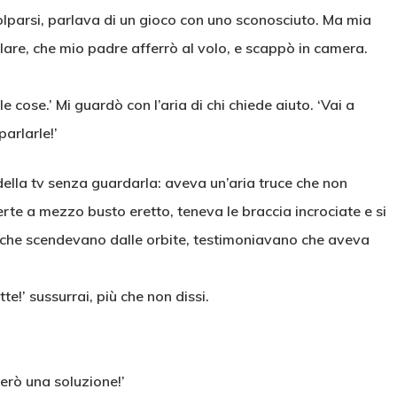
colparsi, parlava di un gioco con uno sconosciuto. Ma mia
lulare, che mio padre afferrò al volo, e scappò in camera.
 cose.’ Mi guardò con l’aria di chi chiede aiuto. ‘Vai a
arlarle!’
ella tv senza guardarla: aveva un’aria truce che non
erte a mezzo busto eretto, teneva le braccia incrociate e si
, che scendevano dalle orbite, testimoniavano che aveva
e!’ sussurrai, più che non dissi.
verò una soluzione!’