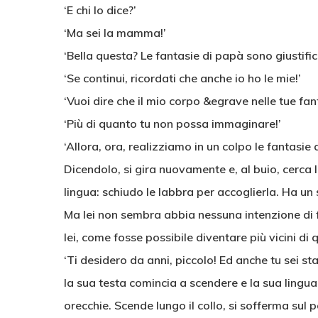
‘E chi lo dice?’
‘Ma sei la mamma!’
‘Bella questa? Le fantasie di papà sono giustifica
‘Se continui, ricordati che anche io ho le mie!’
‘Vuoi dire che il mio corpo &egrave nelle tue fan
‘Più di quanto tu non possa immaginare!’
‘Allora, ora, realizziamo in un colpo le fantasie di
Dicendolo, si gira nuovamente e, al buio, cerca 
lingua: schiudo le labbra per accoglierla. Ha un
Ma lei non sembra abbia nessuna intenzione di f
lei, come fosse possibile diventare più vicini di
‘Ti desidero da anni, piccolo! Ed anche tu sei st
la sua testa comincia a scendere e la sua lingu
orecchie. Scende lungo il collo, si sofferma su