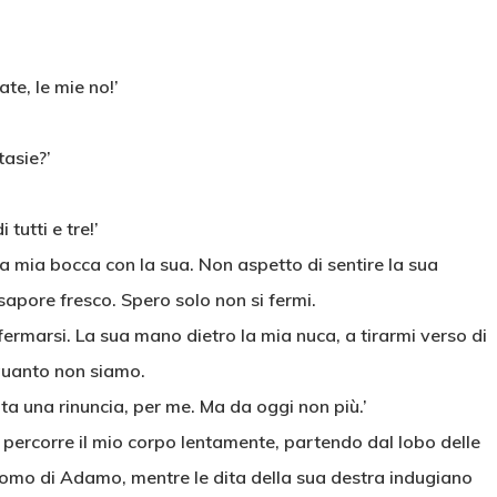
te, le mie no!’
tasie?’
 tutti e tre!’
la mia bocca con la sua. Non aspetto di sentire la sua
 sapore fresco. Spero solo non si fermi.
ermarsi. La sua mano dietro la mia nuca, a tirarmi verso di
 quanto non siamo.
ata una rinuncia, per me. Ma da oggi non più.’
a percorre il mio corpo lentamente, partendo dal lobo delle
l pomo di Adamo, mentre le dita della sua destra indugiano