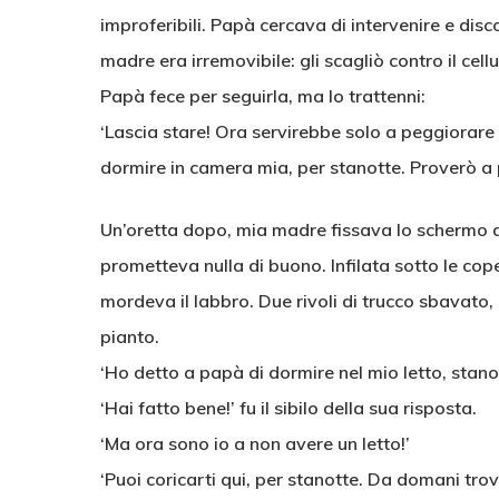
improferibili. Papà cercava di intervenire e dis
madre era irremovibile: gli scagliò contro il cel
Papà fece per seguirla, ma lo trattenni:
‘Lascia stare! Ora servirebbe solo a peggiorare le
dormire in camera mia, per stanotte. Proverò a p
Un’oretta dopo, mia madre fissava lo schermo d
prometteva nulla di buono. Infilata sotto le cop
mordeva il labbro. Due rivoli di trucco sbavato
pianto.
‘Ho detto a papà di dormire nel mio letto, stanott
‘Hai fatto bene!’ fu il sibilo della sua risposta.
‘Ma ora sono io a non avere un letto!’
‘Puoi coricarti qui, per stanotte. Da domani tro