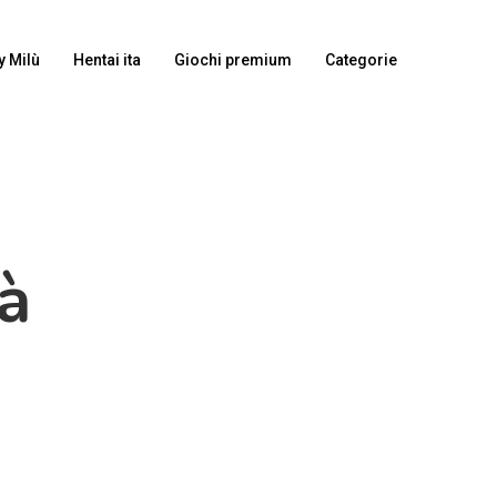
y Milù
Hentai ita
Giochi premium
Categorie
à