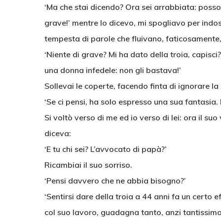
‘Ma che stai dicendo? Ora sei arrabbiata: posso
grave!’ mentre lo dicevo, mi spogliavo per indos
tempesta di parole che fluivano, faticosamente, s
‘Niente di grave? Mi ha dato della troia, capis
una donna infedele: non gli bastava!’
Sollevai le coperte, facendo finta di ignorare la 
‘Se ci pensi, ha solo espresso una sua fantasia.
Si voltò verso di me ed io verso di lei: ora il s
diceva:
‘E tu chi sei? L’avvocato di papà?’
Ricambiai il suo sorriso.
‘Pensi davvero che ne abbia bisogno?’
‘Sentirsi dare della troia a 44 anni fa un certo 
col suo lavoro, guadagna tanto, anzi tantissim