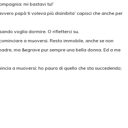
ompagnia: mi bastavi tu!’
avvero papà ti voleva più disinibita’ capisci che anche per
nsando voglia dormire. O rifletterci su.
e cominciare a muoversi. Resto immobile, anche se non
a madre, ma &egrave pur sempre una bella donna. Ed a me
incia a muoversi: ho paura di quello che sta succedendo;