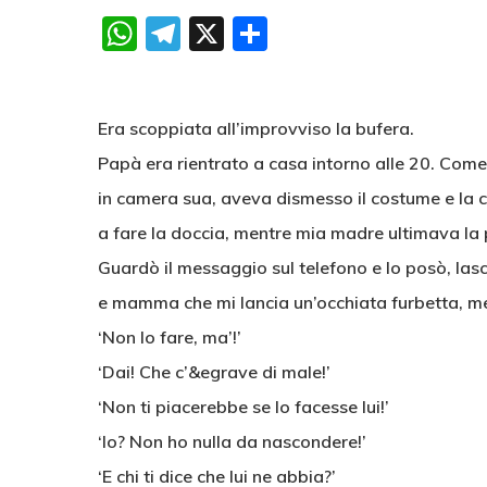
WhatsApp
Telegram
X
Condividi
Era scoppiata all’improvviso la bufera.
Papà era rientrato a casa intorno alle 20. Com
in camera sua, aveva dismesso il costume e la 
a fare la doccia, mentre mia madre ultimava la pr
Guardò il messaggio sul telefono e lo posò, las
e mamma che mi lancia un’occhiata furbetta, me
‘Non lo fare, ma’!’
‘Dai! Che c’&egrave di male!’
‘Non ti piacerebbe se lo facesse lui!’
‘Io? Non ho nulla da nascondere!’
‘E chi ti dice che lui ne abbia?’