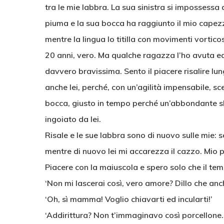
tra le mie labbra. La sua sinistra si impossessa
piuma e la sua bocca ha raggiunto il mio capezzo
mentre la lingua lo titilla con movimenti vortic
20 anni, vero. Ma qualche ragazza l’ho avuta 
davvero bravissima. Sento il piacere risalire lun
anche lei, perché, con un’agilità impensabile, s
bocca, giusto in tempo perché un’abbondante sb
ingoiato da lei.
Risale e le sue labbra sono di nuovo sulle mie: 
mentre di nuovo lei mi accarezza il cazzo. Mio p
Piacere con la maiuscola e spero solo che il tem
‘Non mi lascerai così, vero amore? Dillo che anc
‘Oh, sì mamma! Voglio chiavarti ed incularti!’
‘Addirittura? Non t’immaginavo così porcellone.