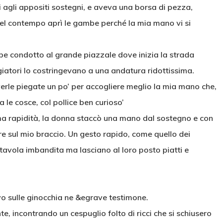
i agli appositi sostegni, e aveva una borsa di pezza,
 nel contempo aprì le gambe perché la mia mano vi si
bbe condotto al grande piazzale dove inizia la strada
giatori lo costringevano a una andatura ridottissima.
erle piegate un po’ per accogliere meglio la mia mano che,
ra le cosce, col pollice ben curioso’
ma rapidità, la donna staccò una mano dal sostegno e con
re sul mio braccio. Un gesto rapido, come quello dei
a tavola imbandita ma lasciano al loro posto piatti e
vo sulle ginocchia ne &egrave testimone.
e, incontrando un cespuglio folto di ricci che si schiusero