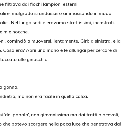
e filtrava dai fiochi lampioni esterni.
a salire, malgrado si andassero ammassando in modo
alici. Nel lungo sedile eravamo strettissimi, incastrati.
le mie nocche.
oni, cominciò a muoversi, lentamente. Girò a sinistra, e la
 Cosa era? Aprii una mano e le allungai per cercare di
taccato alle ginocchia.
na gonna.
ndietro, ma non era facile in quella calca.
si ‘del popolo’, non giovanissima ma dai tratti piacevoli,
ello che potevo scorgere nella poca luce che penetrava dai