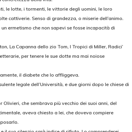
le lotte, i tormenti, le vittorie degli uomini, le loro
lte cattiverie. Senso di grandezza, o miserie dell’animo.
 in un ermetismo che non sapevi se fosse incapacità di
on, La Capanna dello zio Tom, I Tropici di Miller, Radici’
etterarie, per tenere le sue dotte ma mai noiose
amente, il diabete che lo affliggeva.
lente legale dell’Università, e due giorni dopo le chiese di
r Olivieri, che sembrava più vecchio dei suoi anni, del
ntimentale, aveva chiesto a lei, che doveva compiere
sposarlo.
 il suo silenzio sarà indice di rifiuto. Lo comprenderei