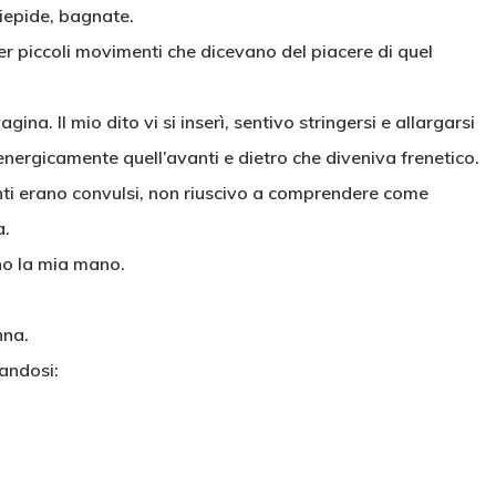
tiepide, bagnate.
er piccoli movimenti che dicevano del piacere di quel
agina. Il mio dito vi si inserì, sentivo stringersi e allargarsi
nergicamente quell’avanti e dietro che diveniva frenetico.
nti erano convulsi, non riuscivo a comprendere come
a.
no la mia mano.
nna.
andosi: