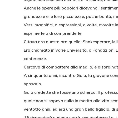
Anche le opere più popolari dicevano i sentimenti, 
grandezze e le loro piccolezze, poche bontà, mo
Versi magnifici, o espressioni, a volte, avvolte
esprimerle o di comprenderle.
Citava ora questo ora quello: Shakesperare, Milt
Era chiamato in varie Università, o Fondazioni L
conferenze.
Cercava di combattere alla meglio, e disordinat
A cinquanta anni, incontro Gaia, la giovane consu
sposarlo.
Gaia credette che fosse uno scherzo. Il professo
quale non si sapeva nulla in merito alla vita se
ventotto anni, ed era una gran bella figliola, di 
‘Mi risponderà quando vorrà, avvocatessa Lolli, e