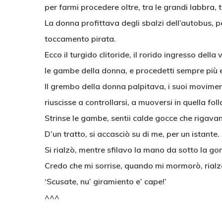
per farmi procedere oltre, tra le grandi labbra, 
La donna profittava degli sbalzi dell’autobus, p
toccamento pirata.
Ecco il turgido clitoride, il rorido ingresso della v
le gambe della donna, e procedetti sempre più e
Il grembo della donna palpitava, i suoi movime
riuscisse a controllarsi, a muoversi in quella foll
Strinse le gambe, sentii calde gocce che rigava
D’un tratto, si accasciò su di me, per un istante.
Si rialzò, mentre sfilavo la mano da sotto la go
Credo che mi sorrise, quando mi mormorò, rialz
‘Scusate, nu’ giramiento e’ cape!’
^^^