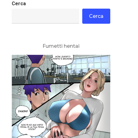
Cerca
Cerca
Fumetti hentai