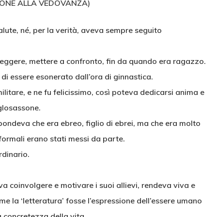
ONE ALLA VEDOVANZA)
ute, né, per la verità, aveva sempre seguito
 leggere, mettere a confronto, fin da quando era ragazzo.
 di essere esonerato dall’ora di ginnastica.
litare, e ne fu felicissimo, così poteva dedicarsi anima e
nglosassone.
spondeva che era ebreo, figlio di ebrei, ma che era molto
 formali erano stati messi da parte.
rdinario.
va coinvolgere e motivare i suoi allievi, rendeva viva e
ome la ‘letteratura’ fosse l’espressione dell’essere umano
a concretezza della vita.