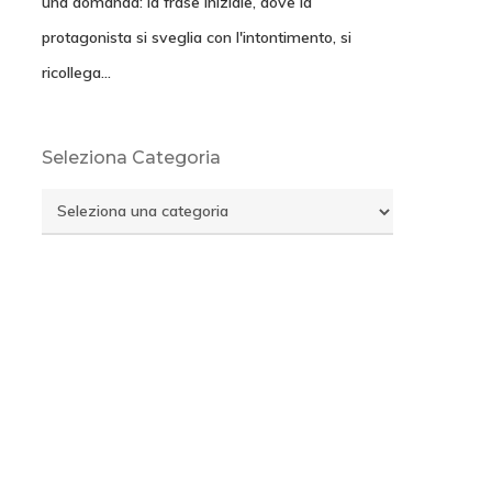
una domanda: la frase iniziale, dove la
protagonista si sveglia con l'intontimento, si
ricollega…
Seleziona Categoria
Seleziona
Categoria