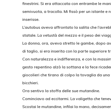
finestrini. Si era attaccata con entrambe le man
semivuota, a tracolla. Mi fissò per un istante e
inserisse.
L’autobus aveva affrontato la salita che l’avre
statale. La vetustà del mezzo e il peso dei viag
La donna, ora, aveva stretto le gambe, dopo av
di taglio, si era inserita con la parte superiore t
Con naturalezza e indifferenza, e con la massi
gesto repentino alzò la sottana e la fece ricade
giocolieri che tirano di colpo la tovaglia da un
bicchieri.
Ora sentivo la stoffa delle sue mutandine.
Cominciavo ad eccitarmi. La valigetta che tene
Scostai le mutandine, infilai la mano, decisament