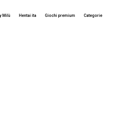
y Milù
Hentai ita
Giochi premium
Categorie