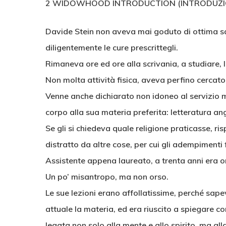
2 WIDOWHOOD INTRODUCTION (INTRODUZI
Davide Stein non aveva mai goduto di ottima sal
diligentemente le cure prescrittegli.
Rimaneva ore ed ore alla scrivania, a studiare,
Non molta attività fisica, aveva perfino cercato
Venne anche dichiarato non idoneo al servizio mi
corpo alla sua materia preferita: letteratura a
Se gli si chiedeva quale religione praticasse, ri
distratto da altre cose, per cui gli adempimenti
Assistente appena laureato, a trenta anni era o
Un po’ misantropo, ma non orso.
Le sue lezioni erano affollatissime, perché sape
attuale la materia, ed era riuscito a spiegare c
legata non solo alla mente e allo spirito, ma all