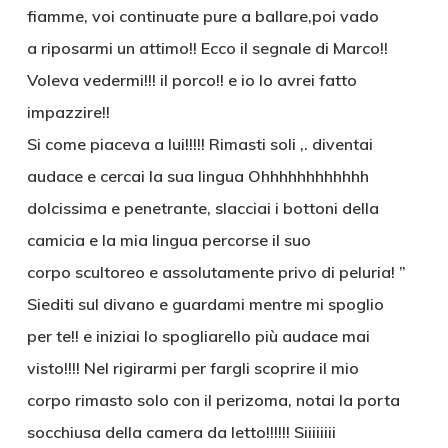
fiamme, voi continuate pure a ballare,poi vado
a riposarmi un attimo!! Ecco il segnale di Marco!!
Voleva vedermi!!! il porco!! e io lo avrei fatto
impazzire!!
Si come piaceva a lui!!!!! Rimasti soli ,. diventai
audace e cercai la sua lingua Ohhhhhhhhhhhh
dolcissima e penetrante, slacciai i bottoni della
camicia e la mia lingua percorse il suo
corpo scultoreo e assolutamente privo di peluria! ”
Siediti sul divano e guardami mentre mi spoglio
per te!! e iniziai lo spogliarello più audace mai
visto!!!! Nel rigirarmi per fargli scoprire il mio
corpo rimasto solo con il perizoma, notai la porta
socchiusa della camera da letto!!!!!! Siiiiiiii