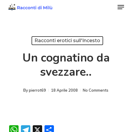
Menu
Skip
to
Close
main
Menu
content
Racconti erotici sull'Incesto
Un cognatino da
svezzare..
By
pierrot69
18 Aprile 2008
No Comments
WhatsApp
Telegram
X
Condividi