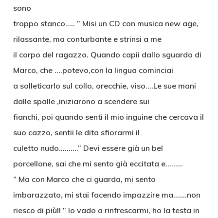
sono
troppo stanco….. ” Misi un CD con musica new age,
rilassante, ma conturbante e strinsi a me
il corpo del ragazzo. Quando capii dallo sguardo di
Marco, che ….potevo,con la lingua cominciai
a solleticarlo sul collo, orecchie, viso….Le sue mani
dalle spalle ,iniziarono a scendere sui
fianchi, poi quando sentì il mio inguine che cercava il
suo cazzo, sentii le dita sfiorarmi il
culetto nudo……….” Devi essere già un bel
porcellone, sai che mi sento già eccitata e………
” Ma con Marco che ci guarda, mi sento
imbarazzato, mi stai facendo impazzire ma…….non
riesco di più!! ” Io vado a rinfrescarmi, ho la testa in