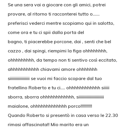
Se una sera vai a giocare con gli amici, potrei
provare, al ritorno ti racconterei tutto o……
preferisci vederci mentre scopiamo qui in salotto,
come ora e tu ci spii dalla porta del
bagno, ti piacerebbe porcone, dai , senti che bel
cazzo , dai spingi, riempimi la figa ohhhhhhhh,
ohhhhhhhhh, da tempo non ti sentivo così eccitato,
ahhhhhhhhhhh chiavami amore ohhhhhhh
siiiiiiiiiiiiiiiii se vuoi mi faccio scopare dal tuo
fratellino Roberto e tu ci…. ohhhhhhhhhhhh siiiii
sborra, sborra ohhhhhhhhhhhh, siiiiiiiiiiiiiiiiiiiiii
maialone, ohhhhhhhhhhhhh porco!!!!!!!!!!
Quando Roberto si presentò in casa verso le 22.30
rimasi affascinata!! Mio marito era un