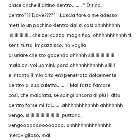
piace anche il ditino dentro…….. ” Ditino,
dentro??? Dove????? ” Lascia fare a me adesso
mettilo un pochino dentro dai si così ohhhhhhhh
,siiiiiiiiiiiiii, che bel cazzo, magnifico, ohhhhhhhhhhh ti
senti tutto, impazzisco, ho voglia
di urlare che sto godendo ohhhhh siiiiiiiiiiiiiiiiiiii
maialoni voi uomini, porci,ohhhhhhhhhhh siiiiii
e intanto il mio dito era penetrato dolcemente
dentro al suo culetto……..” Mai fatto l’amore
così, che maialata, se spingi ancora di più il dito
dentro forse mi fai……..ahhhhhhhhhhhh ahhhhhhh
vengo, siiiiiiiiiiiiiiiiiiiiiiiii, puttana,
vengoooooooooooooo, ahhhhhhhhhhhhhhh
meraviglioso, mai