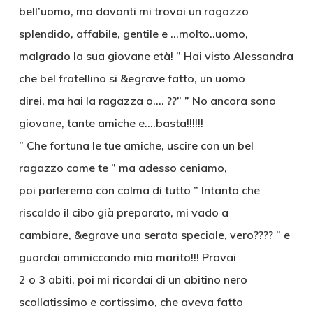
bell’uomo, ma davanti mi trovai un ragazzo
splendido, affabile, gentile e …molto..uomo,
malgrado la sua giovane età! ” Hai visto Alessandra
che bel fratellino si &egrave fatto, un uomo
direi, ma hai la ragazza o…. ??” ” No ancora sono
giovane, tante amiche e….basta!!!!!!
” Che fortuna le tue amiche, uscire con un bel
ragazzo come te ” ma adesso ceniamo,
poi parleremo con calma di tutto ” Intanto che
riscaldo il cibo già preparato, mi vado a
cambiare, &egrave una serata speciale, vero???? ” e
guardai ammiccando mio marito!!! Provai
2 o 3 abiti, poi mi ricordai di un abitino nero
scollatissimo e cortissimo, che aveva fatto