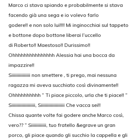
Marco ci stava spiando e probabilmente si stava
facendo già una sega e io volevo farlo
godere!! e non solo lui!!!! Mi inginocchiai sul tappeto
e bottone dopo bottone liberai l’uccello
di Roberto!! Maestoso!! Durissimo!!
Ohhhhhhhhhhhhhhh Alessia hai una bocca da
impazzire!!
Siiiiiiiiiiiiiii non smettere , ti prego, mai nessuna
ragazza mi aveva succhiato così divinamente!!
Ohhhhhhhhhh ” Ti piace piccolo, urla che ti piace!! ”
Siiiiiiiiiiiiiiiiiii, Siiiiiiiiiiiiiiiiiii Che vacca sei!!
Chissa quante volte fai godere anche Marco così,
vero?? ” Siiiiiiiiiiii, tuo fratello &egrave un gran
porco, gli piace quando gli succhio la cappella e gli