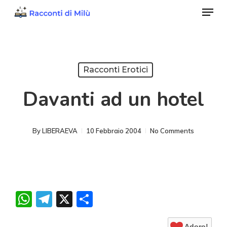
Menu
Skip
to
Close
main
Menu
content
Racconti Erotici
Davanti ad un hotel
By
LIBERAEVA
10 Febbraio 2004
No Comments
WhatsApp
Telegram
X
Condividi
Adoro!