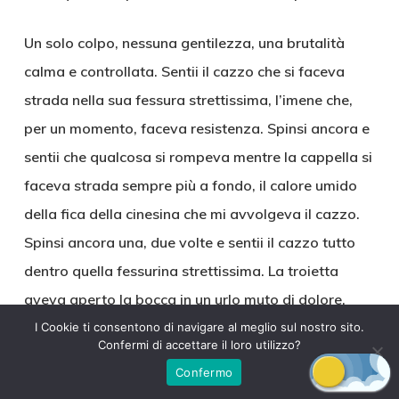
Un solo colpo, nessuna gentilezza, una brutalità
calma e controllata. Sentii il cazzo che si faceva
strada nella sua fessura strettissima, l’imene che,
per un momento, faceva resistenza. Spinsi ancora e
sentii che qualcosa si rompeva mentre la cappella si
faceva strada sempre più a fondo, il calore umido
della fica della cinesina che mi avvolgeva il cazzo.
Spinsi ancora una, due volte e sentii il cazzo tutto
dentro quella fessurina strettissima. La troietta
aveva aperto la bocca in un urlo muto di dolore,
solo un mugolio sommesso veniva fuori dalla sua
I Cookie ti consentono di navigare al meglio sul nostro sito.
Confermi di accettare il loro utilizzo?
bocca mentre le lacrime scorrevano a profusione. Mi
Confermo
fermai per un attimo, poi cominciai a pompare,