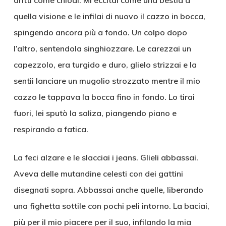
dritti come chiodi. Mi eccitai come una bestia a
quella visione e le infilai di nuovo il cazzo in bocca,
spingendo ancora più a fondo. Un colpo dopo
l’altro, sentendola singhiozzare. Le carezzai un
capezzolo, era turgido e duro, glielo strizzai e la
sentii lanciare un mugolio strozzato mentre il mio
cazzo le tappava la bocca fino in fondo. Lo tirai
fuori, lei sputò la saliza, piangendo piano e
respirando a fatica.
La feci alzare e le slacciai i jeans. Glieli abbassai.
Aveva delle mutandine celesti con dei gattini
disegnati sopra. Abbassai anche quelle, liberando
una fighetta sottile con pochi peli intorno. La baciai,
più per il mio piacere per il suo, infilando la mia