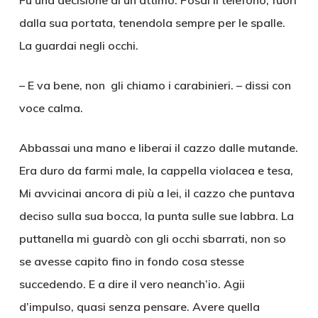
Fu una decisione di un attimo. Posai il telefono, fuori
dalla sua portata, tenendola sempre per le spalle.
La guardai negli occhi.
– E va bene, non gli chiamo i carabinieri. – dissi con
voce calma.
Abbassai una mano e liberai il cazzo dalle mutande.
Era duro da farmi male, la cappella violacea e tesa,
Mi avvicinai ancora di più a lei, il cazzo che puntava
deciso sulla sua bocca, la punta sulle sue labbra. La
puttanella mi guardò con gli occhi sbarrati, non so
se avesse capito fino in fondo cosa stesse
succedendo. E a dire il vero neanch’io. Agii
d’impulso, quasi senza pensare. Avere quella