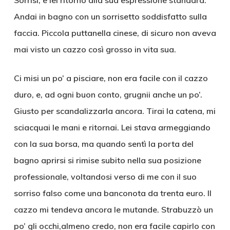
Sorrisi, e lei ritornò alla sua espressione standard.
Andai in bagno con un sorrisetto soddisfatto sulla
faccia. Piccola puttanella cinese, di sicuro non aveva
mai visto un cazzo così grosso in vita sua.
Ci misi un po’ a pisciare, non era facile con il cazzo
duro, e, ad ogni buon conto, grugnii anche un po’.
Giusto per scandalizzarla ancora. Tirai la catena, mi
sciacquai le mani e ritornai. Lei stava armeggiando
con la sua borsa, ma quando sentì la porta del
bagno aprirsi si rimise subito nella sua posizione
professionale, voltandosi verso di me con il suo
sorriso falso come una banconota da trenta euro. Il
cazzo mi tendeva ancora le mutande. Strabuzzò un
po’ gli occhi,almeno credo, non era facile capirlo con