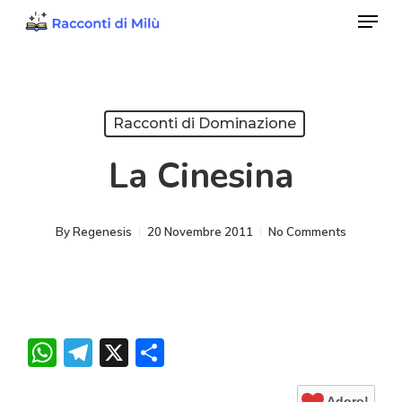
Menu
Skip
to
Close
main
Menu
content
Racconti di Dominazione
La Cinesina
By
Regenesis
20 Novembre 2011
No Comments
WhatsApp
Telegram
X
Condividi
Adoro!