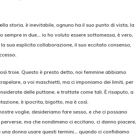
la storia, è inevitabile, ognuno ha il suo punto di vista, la
no sempre in due… io ho voluto essere sottomessa, è vero,
a sua esplicita collaborazione, il suo eccitato consenso,
uccesso.
così troie. Questo è presto detto, noi femmine abbiamo
trapelare, a voi maschietti, ma ci imponiamo dei limiti, per
onsiderate delle puttane, e trattate come tali. È risaputo, a
tazione, è ipocrita, bigotto, ma è così.
ostre voglie, desideriamo fare sesso, e che ci possano
o perverse, ma che nondimeno ci eccitano, ci danno piacere,
te una donna usare questi termini… quando ci confidiamo