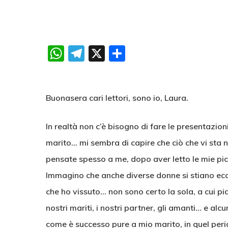
WhatsApp
Telegram
X
Condividi
Buonasera cari lettori, sono io, Laura.
In realtà non c’è bisogno di fare le presentazio
marito… mi sembra di capire che ciò che vi sta n
pensate spesso a me, dopo aver letto le mie picco
Immagino che anche diverse donne si stiano ecc
che ho vissuto… non sono certo la sola, a cui pi
nostri mariti, i nostri partner, gli amanti… e al
come è successo pure a mio marito, in quel perio