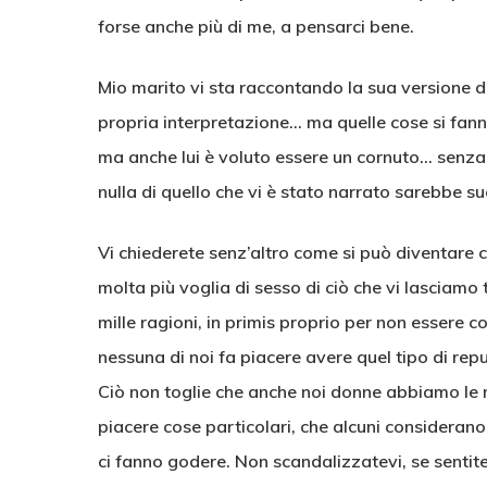
forse anche più di me, a pensarci bene.
Mio marito vi sta raccontando la sua versione del
propria interpretazione… ma quelle cose si fan
ma anche lui è voluto essere un cornuto… senza l
nulla di quello che vi è stato narrato sarebbe s
Vi chiederete senz’altro come si può diventare 
molta più voglia di sesso di ciò che vi lasciamo 
mille ragioni, in primis proprio per non essere c
nessuna di noi fa piacere avere quel tipo di repu
Ciò non toglie che anche noi donne abbiamo le n
piacere cose particolari, che alcuni consideran
ci fanno godere. Non scandalizzatevi, se senti