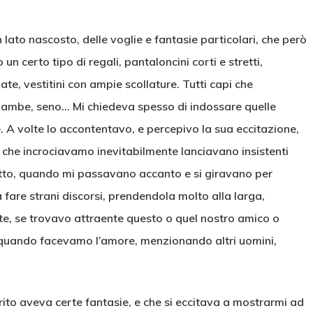
 lato nascosto, delle voglie e fantasie particolari, che però
 certo tipo di regali, pantaloncini corti e stretti,
ate, vestitini con ampie scollature. Tutti capi che
gambe, seno… Mi chiedeva spesso di indossare quelle
A volte lo accontentavo, e percepivo la sua eccitazione,
 che incrociavamo inevitabilmente lanciavano insistenti
letto, quando mi passavano accanto e si giravano per
a fare strani discorsi, prendendola molto alla larga,
te, se trovavo attraente questo o quel nostro amico o
, quando facevamo l’amore, menzionando altri uomini,
rito aveva certe fantasie, e che si eccitava a mostrarmi ad