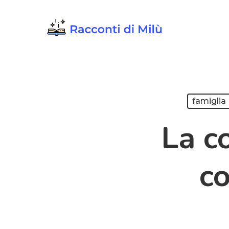
Skip
to
main
content
famiglia
La c
co