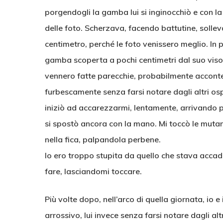
porgendogli la gamba lui si inginocchiò e con la
delle foto. Scherzava, facendo battutine, solle
centimetro, perché le foto venissero meglio. In p
gamba scoperta a pochi centimetri dal suo viso .
vennero fatte parecchie, probabilmente acconte
furbescamente senza farsi notare dagli altri ospit
iniziò ad accarezzarmi, lentamente, arrivando p
si spostò ancora con la mano. Mi toccò le muta
nella fica, palpandola perbene.
Io ero troppo stupita da quello che stava accade
fare, lasciandomi toccare.
Più volte dopo, nell’arco di quella giornata, io
arrossivo, lui invece senza farsi notare dagli alt