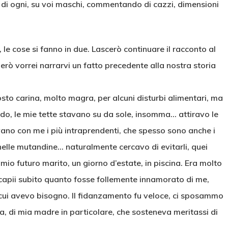
o di ogni, su voi maschi, commentando di cazzi, dimensioni
e cose si fanno in due. Lascerò continuare il racconto al
però vorrei narrarvi un fatto precedente alla nostra storia
to carina, molto magra, per alcuni disturbi alimentari, ma
o, le mie tette stavano su da sole, insomma… attiravo le
avano con me i più intraprendenti, che spesso sono anche i
nelle mutandine… naturalmente cercavo di evitarli, quei
 mio futuro marito, un giorno d’estate, in piscina. Era molto
a capii subito quanto fosse follemente innamorato di me,
i cui avevo bisogno. Il fidanzamento fu veloce, ci sposammo
ia, di mia madre in particolare, che sosteneva meritassi di