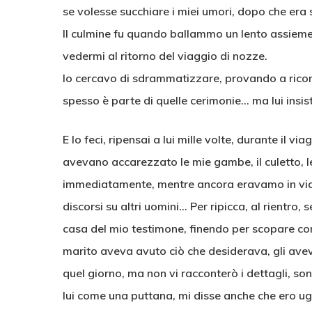
se volesse succhiare i miei umori, dopo che era 
Il culmine fu quando ballammo un lento assieme, 
vedermi al ritorno del viaggio di nozze.
Io cercavo di sdrammatizzare, provando a ricond
spesso è parte di quelle cerimonie… ma lui insiste
E lo feci, ripensai a lui mille volte, durante il 
avevano accarezzato le mie gambe, il culetto, le
immediatamente, mentre ancora eravamo in viagg
discorsi su altri uomini… Per ripicca, al rientro
casa del mio testimone, finendo per scopare co
marito aveva avuto ciò che desiderava, gli avev
quel giorno, ma non vi racconterò i dettagli, so
lui come una puttana, mi disse anche che ero ugu