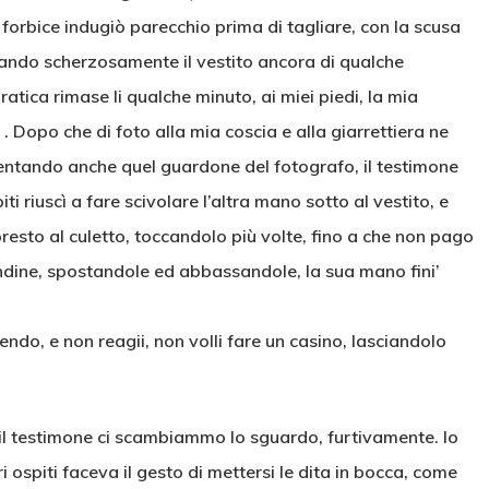
 forbice indugiò parecchio prima di tagliare, con la scusa
vando scherzosamente il vestito ancora di qualche
ratica rimase li qualche minuto, ai miei piedi, la mia
 Dopo che di foto alla mia coscia e alla giarrettiera ne
ntando anche quel guardone del fotografo, il testimone
i riuscì a fare scivolare l’altra mano sotto al vestito, e
resto al culetto, toccandolo più volte, fino a che non pago
ndine, spostandole ed abbassandole, la sua mano fini’
ndo, e non reagii, non volli fare un casino, lasciandolo
 e il testimone ci scambiammo lo sguardo, furtivamente. Io
ri ospiti faceva il gesto di mettersi le dita in bocca, come