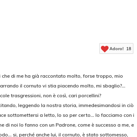
Adoro!
18
ni che di me ha già raccontato molto, forse troppo, mio
arrando il cornuto vi stia piacendo molto, mi sbaglio?…
le trasgressioni, non è così, cari porcellini?
itando, leggendo la nostra storia, immedesimandosi in ciò
ace sottomettersi a letto, lo so per certo… lo facciamo con i
cune di noi lo fanno con un Padrone, come è successo a me, e
do… si, perché anche lui, il cornuto, è stato sottomesso,