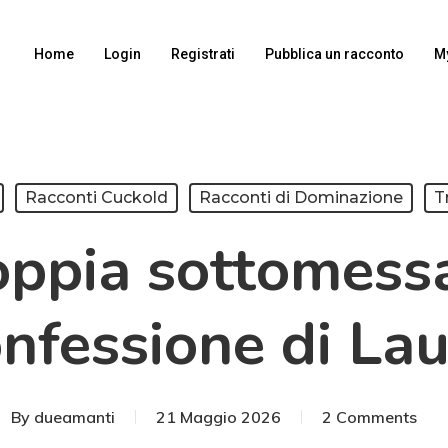
Home
Login
Registrati
Pubblica un racconto
M
Racconti Cuckold
Racconti di Dominazione
T
oppia sottomessa
nfessione di La
By
dueamanti
21 Maggio 2026
2 Comments