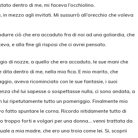
stato dentro di me, mi faceva l’occhiolino.
in mezzo agli invitati. Mi sussurrò all’orecchio che voleva
urre ciò che era accaduto fra di noi ad una goliardia, che
va, e alla fine gli risposi che ci avrei pensato.
viaggio di nozze, a quello che era accaduto, le sue mani che
 dita dentro di me, nella mia fica. E mio marito, che
io, aveva ricominciato con le sue fantasie, i suoi
, senza ché lui sapesse o sospettasse nulla, ci sono andata, a
n lui ripetutamente tutto un pomeriggio. Finalmente mio
o fatto spuntare le corna. Ricordo nitidamente tutto di
no troppo forti e volgari per una donna… venni trattata da
ale a mia madre, che ero una troia come lei. Si, scoprii