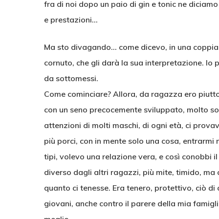
fra di noi dopo un paio di gin e tonic ne diciam
e prestazioni…
Ma sto divagando… come dicevo, in una coppia, l
cornuto, che gli darà la sua interpretazione. Io 
da sottomessi.
Come cominciare? Allora, da ragazza ero piuttos
con un seno precocemente sviluppato, molto sod
attenzioni di molti maschi, di ogni età, ci prov
più porci, con in mente solo una cosa, entrarmi 
tipi, volevo una relazione vera, e così conobbi il
diverso dagli altri ragazzi, più mite, timido, m
quanto ci tenesse. Era tenero, protettivo, ciò d
giovani, anche contro il parere della mia famigl