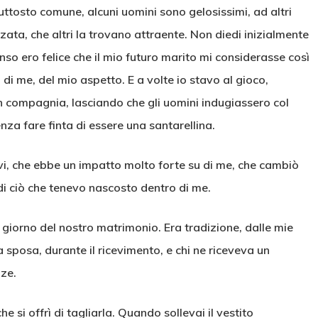
uttosto comune, alcuni uomini sono gelosissimi, ad altri
ata, che altri la trovano attraente. Non diedi inizialmente
nso ero felice che il mio futuro marito mi considerasse così
di me, del mio aspetto. E a volte io stavo al gioco,
 compagnia, lasciando che gli uomini indugiassero col
nza fare finta di essere una santarellina.
vi, che ebbe un impatto molto forte su di me, che cambiò
 di ciò che tenevo nascosto dentro di me.
 giorno del nostro matrimonio. Era tradizione, dalle mie
lla sposa, durante il ricevimento, e chi ne riceveva un
zze.
he si offrì di tagliarla. Quando sollevai il vestito