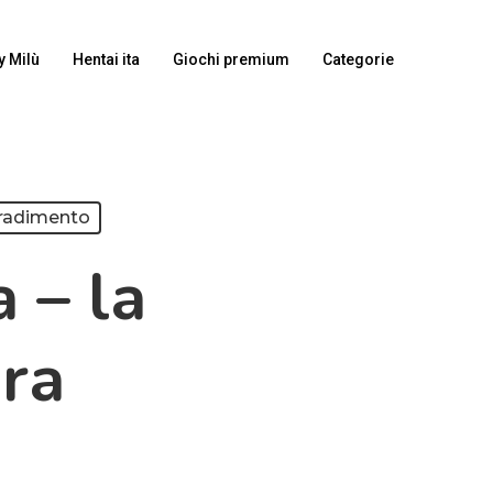
y Milù
Hentai ita
Giochi premium
Categorie
radimento
 – la
ura