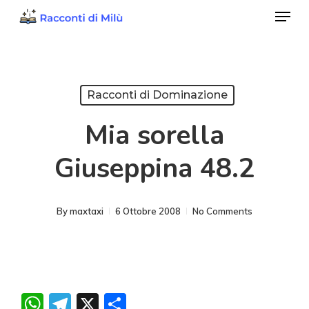
Menu
Skip
to
Close
main
Menu
content
Racconti di Dominazione
Mia sorella
Giuseppina 48.2
By
maxtaxi
6 Ottobre 2008
No Comments
WhatsApp
Telegram
X
Condividi