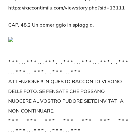
https://raccontimilu.com/viewstory.php?sid=13111
CAP. 48.2 Un pomeriggio in spiaggia.
* * * . . . * * * . . . * * * . . . * * * . . . * * * . . . * * * . . . * * *
. . . * * * . . . * * * . . . * * * . . . * * *
ATTENZIONE!!! IN QUESTO RACCONTO VI SONO
DELLE FOTO. SE PENSATE CHE POSSANO
NUOCERE AL VOSTRO PUDORE SIETE INVITATI A
NON CONTINUARE.
* * * . . . * * * . . . * * * . . . * * * . . . * * * . . . * * * . . . * * *
. . . * * * . . . * * * . . . * * * . . . * * *