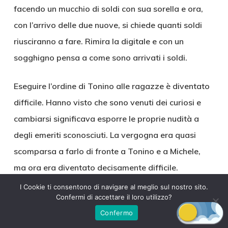
facendo un mucchio di soldi con sua sorella e ora,
con l’arrivo delle due nuove, si chiede quanti soldi
riusciranno a fare. Rimira la digitale e con un
sogghigno pensa a come sono arrivati i soldi.
Eseguire l’ordine di Tonino alle ragazze è diventato
difficile. Hanno visto che sono venuti dei curiosi e
cambiarsi significava esporre le proprie nudità a
degli emeriti sconosciuti. La vergogna era quasi
scomparsa a farlo di fronte a Tonino e a Michele,
ma ora era diventato decisamente difficile.
Giuseppina come se niente fosse ha estratto il
I Cookie ti consentono di navigare al meglio sul nostro sito.
Confermi di accettare il loro utilizzo?
completino ancora attaccato al suo piccolo
Confermo
appendino e ha iniziato a spogliarsi. Le ragazze