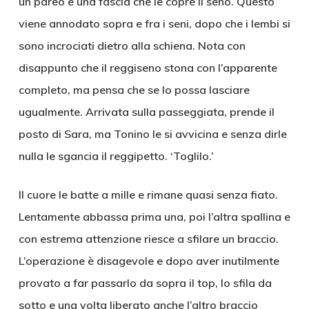
un pareo e una fascia che le copre il seno. Questo
viene annodato sopra e fra i seni, dopo che i lembi si
sono incrociati dietro alla schiena. Nota con
disappunto che il reggiseno stona con l’apparente
completo, ma pensa che se lo possa lasciare
ugualmente. Arrivata sulla passeggiata, prende il
posto di Sara, ma Tonino le si avvicina e senza dirle
nulla le sgancia il reggipetto. ‘Toglilo.’
Il cuore le batte a mille e rimane quasi senza fiato.
Lentamente abbassa prima una, poi l’altra spallina e
con estrema attenzione riesce a sfilare un braccio.
L’operazione è disagevole e dopo aver inutilmente
provato a far passarlo da sopra il top, lo sfila da
sotto e una volta liberato anche l’altro braccio