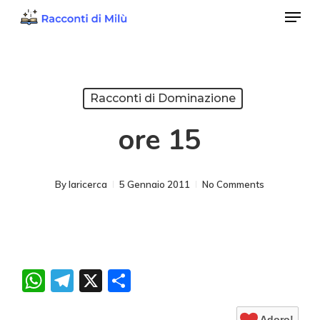
Menu
Skip
to
Close
main
Menu
content
Racconti di Dominazione
ore 15
By
laricerca
5 Gennaio 2011
No Comments
WhatsApp
Telegram
X
Condividi
Adoro!