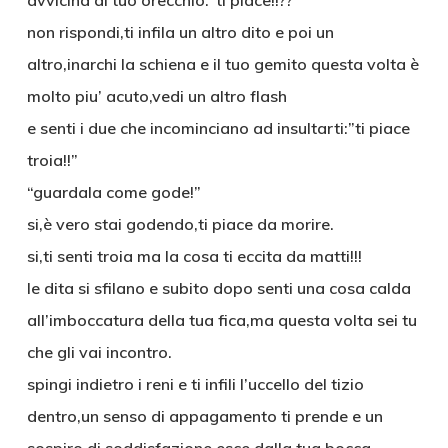
avvicina al tuo orecchio:”ti piace!!??”
non rispondi,ti infila un altro dito e poi un
altro,inarchi la schiena e il tuo gemito questa volta è
molto piu’ acuto,vedi un altro flash
e senti i due che incominciano ad insultarti:”ti piace
troia!!”
“guardala come gode!”
si,è vero stai godendo,ti piace da morire.
si,ti senti troia ma la cosa ti eccita da matti!!!
le dita si sfilano e subito dopo senti una cosa calda
all’imboccatura della tua fica,ma questa volta sei tu
che gli vai incontro.
spingi indietro i reni e ti infili l’uccello del tizio
dentro,un senso di appagamento ti prende e un