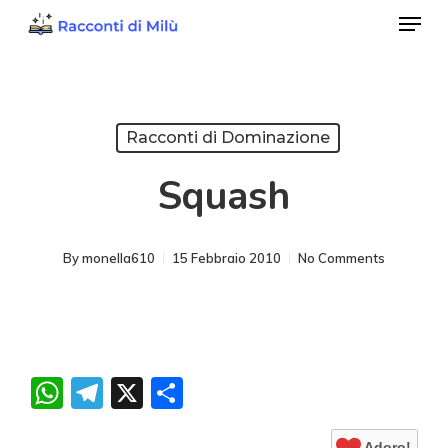
Menu
Skip
to
Close
main
Menu
content
Racconti di Dominazione
Squash
By
monella610
15 Febbraio 2010
No Comments
WhatsApp
Telegram
X
Condividi
Adoro!