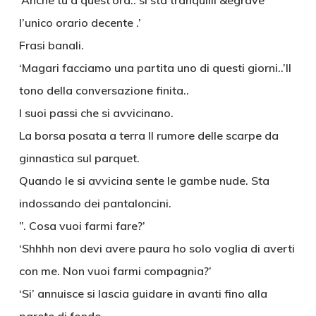
‘Anche tu a quest’ora.. si sta tranquilli &egrave
l’unico orario decente .’
Frasi banali.
‘Magari facciamo una partita uno di questi giorni..’Il
tono della conversazione finita..
I suoi passi che si avvicinano.
La borsa posata a terra Il rumore delle scarpe da
ginnastica sul parquet.
Quando le si avvicina sente le gambe nude. Sta
indossando dei pantaloncini.
”. Cosa vuoi farmi fare?’
‘Shhhh non devi avere paura ho solo voglia di averti
con me. Non vuoi farmi compagnia?’
‘Si’ annuisce si lascia guidare in avanti fino alla