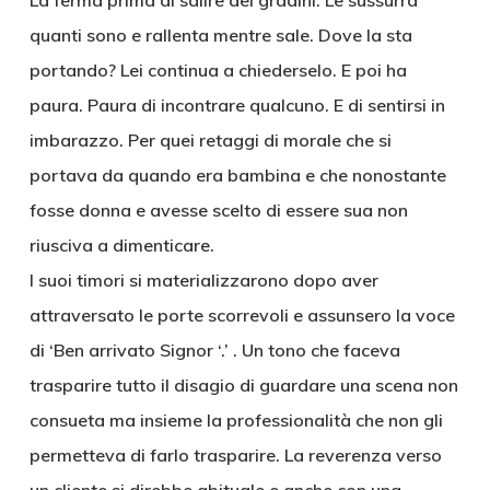
La ferma prima di salire dei gradini. Le sussurra
quanti sono e rallenta mentre sale. Dove la sta
portando? Lei continua a chiederselo. E poi ha
paura. Paura di incontrare qualcuno. E di sentirsi in
imbarazzo. Per quei retaggi di morale che si
portava da quando era bambina e che nonostante
fosse donna e avesse scelto di essere sua non
riusciva a dimenticare.
I suoi timori si materializzarono dopo aver
attraversato le porte scorrevoli e assunsero la voce
di ‘Ben arrivato Signor ‘.’ . Un tono che faceva
trasparire tutto il disagio di guardare una scena non
consueta ma insieme la professionalità che non gli
permetteva di farlo trasparire. La reverenza verso