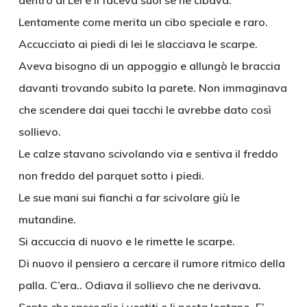
dentro di Lei e li faceva suoi se ne cibava.
Lentamente come merita un cibo speciale e raro.
Accucciato ai piedi di lei le slacciava le scarpe.
Aveva bisogno di un appoggio e allungò le braccia
davanti trovando subito la parete. Non immaginava
che scendere dai quei tacchi le avrebbe dato così
sollievo.
Le calze stavano scivolando via e sentiva il freddo
non freddo del parquet sotto i piedi.
Le sue mani sui fianchi a far scivolare giù le
mutandine.
Si accuccia di nuovo e le rimette le scarpe.
Di nuovo il pensiero a cercare il rumore ritmico della
palla. C’era.. Odiava il sollievo che ne derivava.