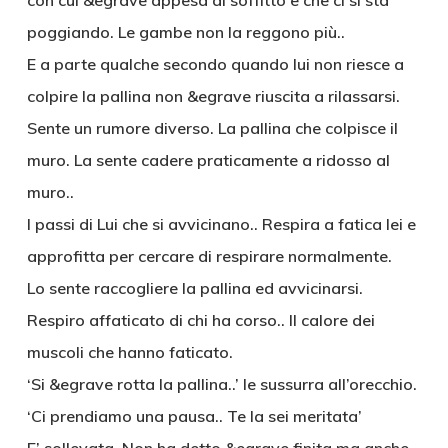
con cui &egrave appesa al soffitto e che ci si sta
poggiando. Le gambe non la reggono più..
E a parte qualche secondo quando lui non riesce a
colpire la pallina non &egrave riuscita a rilassarsi.
Sente un rumore diverso. La pallina che colpisce il
muro. La sente cadere praticamente a ridosso al
muro..
I passi di Lui che si avvicinano.. Respira a fatica lei e
approfitta per cercare di respirare normalmente.
Lo sente raccogliere la pallina ed avvicinarsi.
Respiro affaticato di chi ha corso.. Il calore dei
muscoli che hanno faticato.
‘Si &egrave rotta la pallina..’ le sussurra all’orecchio.
‘Ci prendiamo una pausa.. Te la sei meritata’