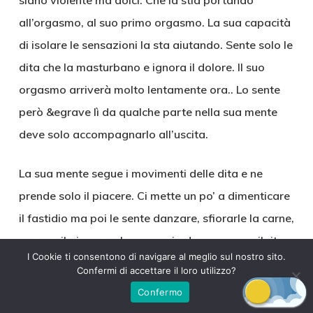
siano violente ma dolci. Che la stia portando
all’orgasmo, al suo primo orgasmo. La sua capacità
di isolare le sensazioni la sta aiutando. Sente solo le
dita che la masturbano e ignora il dolore. Il suo
orgasmo arriverà molto lentamente ora.. Lo sente
però &egrave lì da qualche parte nella sua mente
deve solo accompagnarlo all’uscita.
La sua mente segue i movimenti delle dita e ne
prende solo il piacere. Ci mette un po’ a dimenticare
il fastidio ma poi le sente danzare, sfiorarle la carne,
cercare il piacere e le segue si adegua, segue il ritmo
I Cookie ti consentono di navigare al meglio sul nostro sito.
eh.. geme gode respira veloce’
Confermi di accettare il loro utilizzo?
Si &egrave allontanato non sente più le sue mani
Confermo
non sente la sagoma del suo corpo. Quando