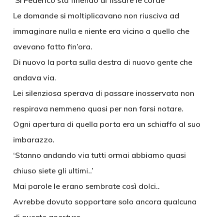
‘Si Federico sta finendo di fissare le corde’
Le domande si moltiplicavano non riusciva ad
immaginare nulla e niente era vicino a quello che
avevano fatto fin’ora.
Di nuovo la porta sulla destra di nuovo gente che
andava via.
Lei silenziosa sperava di passare inosservata non
respirava nemmeno quasi per non farsi notare.
Ogni apertura di quella porta era un schiaffo al suo
imbarazzo.
‘Stanno andando via tutti ormai abbiamo quasi
chiuso siete gli ultimi..’
Mai parole le erano sembrate così dolci..
Avrebbe dovuto sopportare solo ancora qualcuna