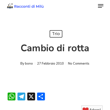
Menu
Skip
to
Close
main
Menu
content
Trio
Cambio di rotta
By
bono
27 Febbraio 2010
No Comments
WhatsApp
Telegram
X
Condividi
Adoro!