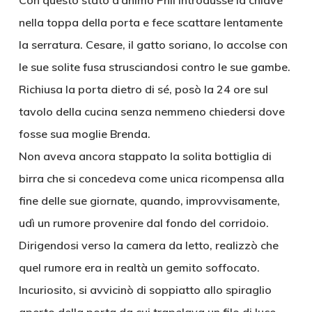
Con questo stato d’animo Phil introdusse la chiave
nella toppa della porta e fece scattare lentamente
la serratura. Cesare, il gatto soriano, lo accolse con
le sue solite fusa strusciandosi contro le sue gambe.
Richiusa la porta dietro di sé, posò la 24 ore sul
tavolo della cucina senza nemmeno chiedersi dove
fosse sua moglie Brenda.
Non aveva ancora stappato la solita bottiglia di
birra che si concedeva come unica ricompensa alla
fine delle sue giornate, quando, improvvisamente,
udì un rumore provenire dal fondo del corridoio.
Dirigendosi verso la camera da letto, realizzò che
quel rumore era in realtà un gemito soffocato.
Incuriosito, si avvicinò di soppiatto allo spiraglio