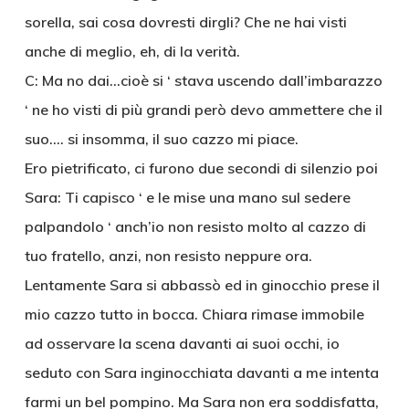
sorella, sai cosa dovresti dirgli? Che ne hai visti
anche di meglio, eh, di la verità.
C: Ma no dai…cioè si ‘ stava uscendo dall’imbarazzo
‘ ne ho visti di più grandi però devo ammettere che il
suo…. si insomma, il suo cazzo mi piace.
Ero pietrificato, ci furono due secondi di silenzio poi
Sara: Ti capisco ‘ e le mise una mano sul sedere
palpandolo ‘ anch’io non resisto molto al cazzo di
tuo fratello, anzi, non resisto neppure ora.
Lentamente Sara si abbassò ed in ginocchio prese il
mio cazzo tutto in bocca. Chiara rimase immobile
ad osservare la scena davanti ai suoi occhi, io
seduto con Sara inginocchiata davanti a me intenta
farmi un bel pompino. Ma Sara non era soddisfatta,