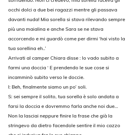
sorridendo. Non ci credevo, mia sorella faceva gli
occhi dolci a due bei ragazzi mentre gli passava
davanti nuda! Mia sorella si stava rilevando sempre
più una maialina e anche Sara se ne stava
accorcendo e mi guardò come per dirmi ‘hai visto la
tua sorellina eh..’
Arrivati al camper Chiara disse : Io vado subito a
farmi una doccia ‘ E prendendo le sue cose si
incamminò subito verso le doccie.
I: Beh, finalmente siamo un po’ soli.
S: sei sempre il solito, tua sorella è solo andata a
farsi la doccia e dovremmo farla anche noi due…
Non la lasciai neppure finire la frase che già la
stringevo da dietro facendole sentire il mio cazzo