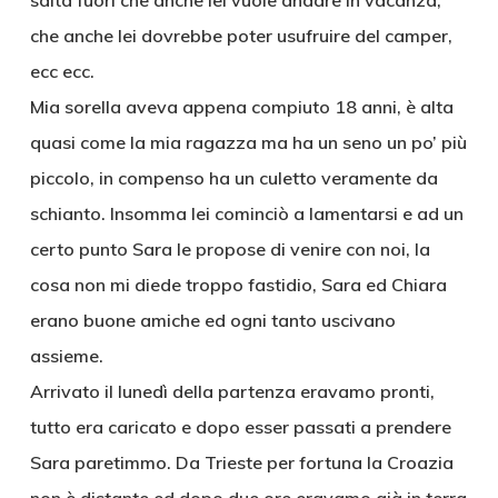
salta fuori che anche lei vuole andare in vacanza,
che anche lei dovrebbe poter usufruire del camper,
ecc ecc.
Mia sorella aveva appena compiuto 18 anni, è alta
quasi come la mia ragazza ma ha un seno un po’ più
piccolo, in compenso ha un culetto veramente da
schianto. Insomma lei cominciò a lamentarsi e ad un
certo punto Sara le propose di venire con noi, la
cosa non mi diede troppo fastidio, Sara ed Chiara
erano buone amiche ed ogni tanto uscivano
assieme.
Arrivato il lunedì della partenza eravamo pronti,
tutto era caricato e dopo esser passati a prendere
Sara paretimmo. Da Trieste per fortuna la Croazia