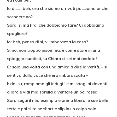
ed i camper.
Io dissi: beh, ora che siamo arrivati possiamo anche
scendere no?
Sara: si ma Fra, che dobbiamo fare? Ci dobbiamo
spogliare?
Io: beh, penso di si, vi imbarazza la cosa?
S: no, non troppo insomma, è come stare in una
spiaggia nuddisti, tu Chiara ci sei mai andata?
C: solo una volta con una amica a dire la verità. – si
sentiva dalla voce che era imbarazzata –
I: dai su, rompiamo gli indugi ‘ e mi spogliai davanti
a loro e vidi mia sorella diventare un po’ rossa.
Sara seguì il mio esempio e prima liberò le sue belle
tette e poi si tolse short e slip in un colpo solo.