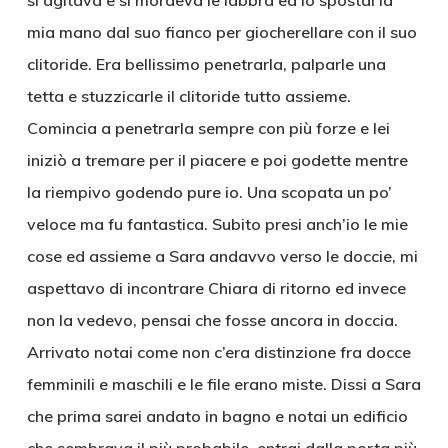
si agitava e si mordeva le labbra ed io spostai la
mia mano dal suo fianco per giocherellare con il suo
clitoride. Era bellissimo penetrarla, palparle una
tetta e stuzzicarle il clitoride tutto assieme.
Comincia a penetrarla sempre con più forze e lei
iniziò a tremare per il piacere e poi godette mentre
la riempivo godendo pure io. Una scopata un po’
veloce ma fu fantastica. Subito presi anch’io le mie
cose ed assieme a Sara andavvo verso le doccie, mi
aspettavo di incontrare Chiara di ritorno ed invece
non la vedevo, pensai che fosse ancora in doccia.
Arrivato notai come non c’era distinzione fra docce
femminili e maschili e le file erano miste. Dissi a Sara
che prima sarei andato in bagno e notai un edificio