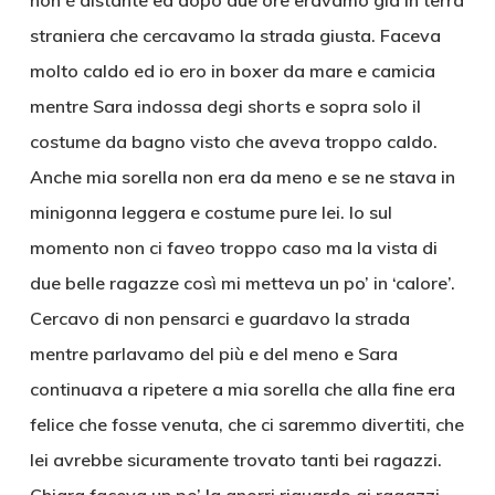
non è distante ed dopo due ore eravamo già in terra
straniera che cercavamo la strada giusta. Faceva
molto caldo ed io ero in boxer da mare e camicia
mentre Sara indossa degi shorts e sopra solo il
costume da bagno visto che aveva troppo caldo.
Anche mia sorella non era da meno e se ne stava in
minigonna leggera e costume pure lei. Io sul
momento non ci faveo troppo caso ma la vista di
due belle ragazze così mi metteva un po’ in ‘calore’.
Cercavo di non pensarci e guardavo la strada
mentre parlavamo del più e del meno e Sara
continuava a ripetere a mia sorella che alla fine era
felice che fosse venuta, che ci saremmo divertiti, che
lei avrebbe sicuramente trovato tanti bei ragazzi.