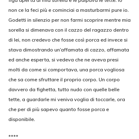
figa aperta di mia sorella e le palpava le tette. Io
non ce la feci più e cominciai a masturbarmi pure io.
Godetti in silenzio per non farmi scoprire mentre mia
sorella si dimenava con il cazzo del ragazzo dentro
di lei, non credevo che fosse così porca ed invece si
stava dimostrando un’affamata di cazzo, affamata
ed anche esperta, si vedeva che ne aveva presi
molti da come si comportava, una porca vogliosa
che sa come sfruttare il proprio corpo. Un corpo
davvero da fighetta, tutto nudo con quelle belle
tette, a guardarle mi veniva voglia di toccarle, ora
che per di più sapevo quanto fosse porca e
disponibile.
****