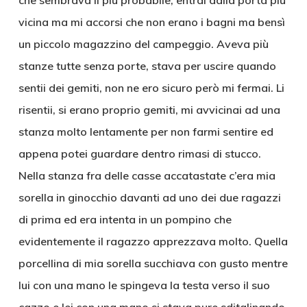
che sembrava il più probabile, entrai dalla porta più
vicina ma mi accorsi che non erano i bagni ma bensì
un piccolo magazzino del campeggio. Aveva più
stanze tutte senza porte, stava per uscire quando
sentii dei gemiti, non ne ero sicuro però mi fermai. Li
risentii, si erano proprio gemiti, mi avvicinai ad una
stanza molto lentamente per non farmi sentire ed
appena potei guardare dentro rimasi di stucco.
Nella stanza fra delle casse accatastate c’era mia
sorella in ginocchio davanti ad uno dei due ragazzi
di prima ed era intenta in un pompino che
evidentemente il ragazzo apprezzava molto. Quella
porcellina di mia sorella succhiava con gusto mentre
lui con una mano le spingeva la testa verso il suo