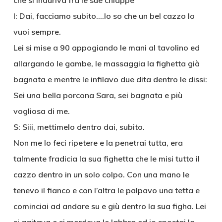
che si induriva fra le sue chiappe
I: Dai, facciamo subito….lo so che un bel cazzo lo
vuoi sempre.
Lei si mise a 90 appogiando le mani al tavolino ed
allargando le gambe, le massaggia la fighetta già
bagnata e mentre le infilavo due dita dentro le dissi:
Sei una bella porcona Sara, sei bagnata e più
vogliosa di me.
S: Siii, mettimelo dentro dai, subito.
Non me lo feci ripetere e la penetrai tutta, era
talmente fradicia la sua fighetta che le misi tutto il
cazzo dentro in un solo colpo. Con una mano le
tenevo il fianco e con l’altra le palpavo una tetta e
cominciai ad andare su e giù dentro la sua figha. Lei