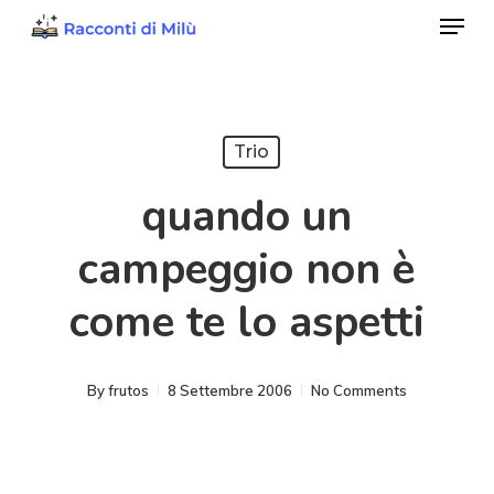
Menu
Skip
to
Close
main
Menu
content
Trio
quando un
campeggio non è
come te lo aspetti
By
frutos
8 Settembre 2006
No Comments