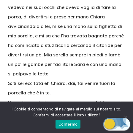
vedevo nei suoi occhi che aveva voglia di fare la
porca, di divertirsi e prese per mano Chiara
avvicinandola a lei, mise una mano sulla fighetta di
mia sorella, e mi sa che l’ha trovata bagnata perchè
ha cominciato a stuzzicarla cercando il citoride per
divertirsi un pò. Mia sorella sempre in piedi allargò
un po’ le gambe per facilitare Sara e con una mano
si palpava le tette.
S: ti sei eccitata eh Chiara, dai, fai venire fuori la
porcella che è in te.
Dicendo questa frase prese una mano di Chiara e la
I Cookie ti consentono di navigare al meglio sul nostro sito.
posò sul mio cazzo, lei sempre senza dire nulla me
Confermi di accettare il loro utilizzo?
lo strinse subito e cominciò a farmi una sega,
Confermo
sembrava che non vedesse l’ora di prenderlo in