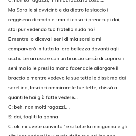
C: non so ragazzi, mi imbarazza la cosa….
Ma Sara le si avvicinò e da dietro le slaccio il
reggiseno dicendole : ma di cosa ti preoccupi dai,
stai pur vedendo tuo fratello nudo no?
E mentre lo diceva i seni di mia sorella mi
comparverò in tutta la loro bellezza davanti agli
occhi. Lei arrossi e con un braccio cercò di coprirsi i
seni ma io le presi la mano facendole allargare il
braccio e mentre vedevo le sue tette le dissi: ma dai
sorellina, lasciaci ammirare le tue tette, chissà a
quanti le hai già fatte vedere…
C: beh, non molti ragazzi….
S: dai, togliti la gonna
C: ok, mi avete convinta ‘ e si tolte la minigonna e gli