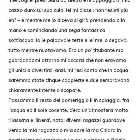
mie voglie; presi Sara da dietro e le appoggiai il mio
cazzo duro sul suo culo, lei mi disse : non resisti più
eh? – e mentre me lo diceva si girò prendendolo in
mano e cominciando una sega fantastica
sott’acqua. Io le palpavole tette e lei me lo segava,
tutto mentre nuotavamo. Ero un po’ titubante ma
guardandomi attorno mi accorsi che non eravamo
gli unici a divertirsi, anzi, mi resi conto che in acqua
saremmo state cinque coppiette e due sembravano
chiaramente intente a scopare.
Passammo il resto del pomeriggio li in spiaggia, fra
l’acqua ed il sole cocente, c’era un’atmosfera molto
rilassata e ‘libera’, notai diversi ragazzi guardave
verso la mia ragazza o mia sorella ma Chiara in