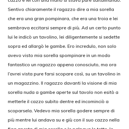
cazzo e lei con una mano si stava pure sditalinando.
Sentivo chiaramente il ragazzo dire a mia sorella
che era una gran pompinara, che era una troia e lei
sembrava eccitarsi sempre di più. Ad un certo punto
lui le indicò un tavolino, lei diligentemente si sedette
sopra ed allargò le gambe. Ero incredulo, non solo
avevo visto mia sorella spompinare in un modo
fantastico un ragazzo appena conosciuto, ma ora
l’avrei vista pure farsi scopare così, su un tavolino in
un magazzino. Il ragazzo davanti la visione di mia
sorella nuda a gambe aperte sul tavolo non esitò a
metterle il cazzo subito dentre ed incominciò a
scoparsela. Vedevo mia sorella godere sempre di
più mentre lui andava su e giù con il suo cazzo nella