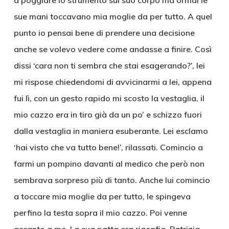
a poggiare lo strumento sul suo corpo ma ormai le
sue mani toccavano mia moglie da per tutto. A quel
punto io pensai bene di prendere una decisione
anche se volevo vedere come andasse a finire. Così
dissi ‘cara non ti sembra che stai esagerando?’, lei
mi rispose chiedendomi di avvicinarmi a lei, appena
fui lì, con un gesto rapido mi scosto la vestaglia, il
mio cazzo era in tiro già da un po’ e schizzo fuori
dalla vestaglia in maniera esuberante. Lei esclamo
‘hai visto che va tutto bene!’, rilassati. Comincio a
farmi un pompino davanti al medico che però non
sembrava sorpreso più di tanto. Anche lui comincio
a toccare mia moglie da per tutto, le spingeva
perfino la testa sopra il mio cazzo. Poi venne