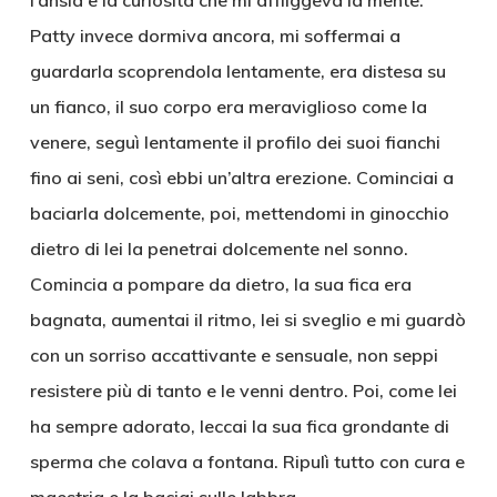
l’ansia e la curiosità che mi affliggeva la mente.
Patty invece dormiva ancora, mi soffermai a
guardarla scoprendola lentamente, era distesa su
un fianco, il suo corpo era meraviglioso come la
venere, seguì lentamente il profilo dei suoi fianchi
fino ai seni, così ebbi un’altra erezione. Cominciai a
baciarla dolcemente, poi, mettendomi in ginocchio
dietro di lei la penetrai dolcemente nel sonno.
Comincia a pompare da dietro, la sua fica era
bagnata, aumentai il ritmo, lei si sveglio e mi guardò
con un sorriso accattivante e sensuale, non seppi
resistere più di tanto e le venni dentro. Poi, come lei
ha sempre adorato, leccai la sua fica grondante di
sperma che colava a fontana. Ripulì tutto con cura e