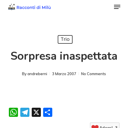
Menu
Skip
to
Close
main
Menu
content
Trio
Sorpresa inaspettata
By
andreberni
3 Marzo 2007
No Comments
WhatsApp
Telegram
X
Condividi
Adoro!
3