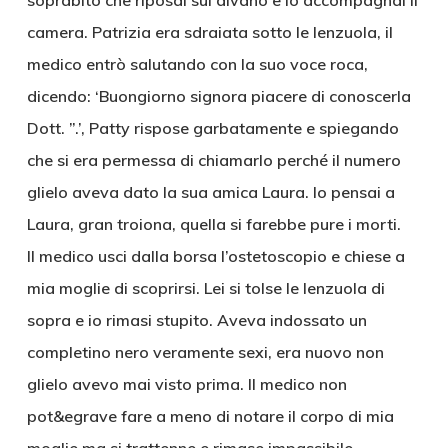
soprabito che riposai sul divano e lo accompagnai il
camera. Patrizia era sdraiata sotto le lenzuola, il
medico entrò salutando con la suo voce roca,
dicendo: ‘Buongiorno signora piacere di conoscerla
Dott. ”.’, Patty rispose garbatamente e spiegando
che si era permessa di chiamarlo perché il numero
glielo aveva dato la sua amica Laura. Io pensai a
Laura, gran troiona, quella si farebbe pure i morti.
Il medico usci dalla borsa l’ostetoscopio e chiese a
mia moglie di scoprirsi. Lei si tolse le lenzuola di
sopra e io rimasi stupito. Aveva indossato un
completino nero veramente sexi, era nuovo non
glielo avevo mai visto prima. Il medico non
pot&egrave fare a meno di notare il corpo di mia