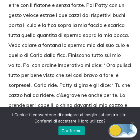
e tre con il fiatone e senza forze. Poi Patty con un
gesto veloce estrae i due cazzi dai rispettivi buchi
porta il culo e la fica sopra la mia faccia e scarica
tutta quella quantità di sperma sopra la mia bocca.
Vedo colare a fontana lo sperma mio dal suo culo e
quello di Carlo dalla fica. Finiscono tutto sul mio
volto. Poi con ordine imperativo mi dice: ‘ Ora pulisci
tutto per bene visto che sei cosi bravo a fare le
sorprese!’. Carlo ride. Patty si gira e gli dice: ‘ Tu che
cazzo hai da ridere, c’&egrave ne anche per te. Lo
prende per i capelli lo china davanti al mio cazzo e
gli ordina di ripulirlo. Carlo obbedisce. Lo fa anche
I Cookie ti consentono di navigare al meglio sul nostro sito.
Confermi di accettare il loro utilizzo?
con cura e maestria. Poi mi dice ‘pulisce bene tu,
Confermo
raccogli tutto lo sperma di questo cazzo di