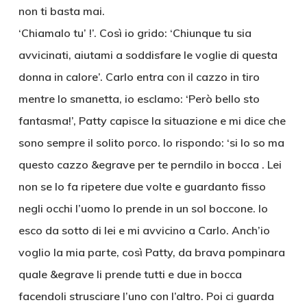
non ti basta mai.
‘Chiamalo tu’ !’. Così io grido: ‘Chiunque tu sia
avvicinati, aiutami a soddisfare le voglie di questa
donna in calore’. Carlo entra con il cazzo in tiro
mentre lo smanetta, io esclamo: ‘Però bello sto
fantasma!’, Patty capisce la situazione e mi dice che
sono sempre il solito porco. Io rispondo: ‘si lo so ma
questo cazzo &egrave per te perndilo in bocca . Lei
non se lo fa ripetere due volte e guardanto fisso
negli occhi l’uomo lo prende in un sol boccone. Io
esco da sotto di lei e mi avvicino a Carlo. Anch’io
voglio la mia parte, così Patty, da brava pompinara
quale &egrave li prende tutti e due in bocca
facendoli strusciare l’uno con l’altro. Poi ci guarda