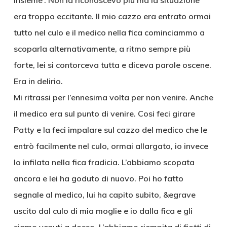
insieme’. Non la riconoscevo più ma la situazione
era troppo eccitante. Il mio cazzo era entrato ormai
tutto nel culo e il medico nella fica cominciammo a
scoparla alternativamente, a ritmo sempre più
forte, lei si contorceva tutta e diceva parole oscene.
Era in delirio.
Mi ritrassi per l’ennesima volta per non venire. Anche
il medico era sul punto di venire. Cosi feci girare
Patty e la feci impalare sul cazzo del medico che le
entrò facilmente nel culo, ormai allargato, io invece
lo infilata nella fica fradicia. L’abbiamo scopata
ancora e lei ha goduto di nuovo. Poi ho fatto
segnale al medico, lui ha capito subito, &egrave
uscito dal culo di mia moglie e io dalla fica e gli