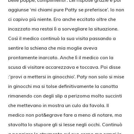
belle poppe, complimenti!’. Lei rispose grazie e poi
aggiunse ‘mi chiami pure Patty se preferisce’. Io non
ci capivo più niente. Ero anche eccitato oltre che
incazzato ma restai lì a sorvegliare la situazione.
Così il medico continuò la sua visita passando a
sentire la schiena che mia moglie aveva
prontamente inarcato. Anche lì il medico con la
scusa di visitare accarezzava e toccava. Poi disse
:’provi a mettersi in ginocchio’. Paty non solo si mise
in ginocchi ma si tolse definitivamente la canotta
rimanendo con degli slip a perizoma molto succinti
che mettevano in mostra un culo da favola. Il
medico non pot&egrave fare a meno di notare, ma
stavolta lo stupore gli si lesse negli occhi. Continuò