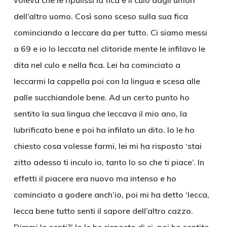
voleva che le ripulissi la fica e il culo dagli umori
dell’altro uomo. Così sono sceso sulla sua fica
cominciando a leccare da per tutto. Ci siamo messi
a 69 e io lo leccata nel clitoride mente le infilavo le
dita nel culo e nella fica. Lei ha cominciato a
leccarmi la cappella poi con la lingua e scesa alle
palle succhiandole bene. Ad un certo punto ho
sentito la sua lingua che leccava il mio ano, la
lubrificato bene e poi ha infilato un dito. Io le ho
chiesto cosa volesse farmi, lei mi ha risposto ‘stai
zitto adesso ti inculo io, tanto lo so che ti piace’. In
effetti il piacere era nuovo ma intenso e ho
cominciato a godere anch’io, poi mi ha detto ‘lecca,
lecca bene tutto senti il sapore dell’altro cazzo.