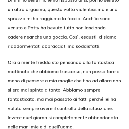
Dimmi lo senti?’ Io le ho risposto di si, poi ho sentito
un altro orgasmo, questa volta violentissimo e uno
spruzzo mi ha raggiunto la faccia. Anch’io sono
venuto e Patty ha bevuto tutto non lasciando
cadere neanche una goccia. Così, esausti, ci siamo
riaddormentati abbracciati ma soddisfatti.
Ora a mente fredda sto pensando alla fantastica
mattinata che abbiamo trascorso, non posso fare a
meno di pensare a mia moglie che fino ad allora non
si era mai spinta a tanto. Abbiamo sempre
fantasticato, ma mai passato ai fatti perché lei ha
voluto sempre avere il controllo della situazione.
Invece quel giorno si completamente abbandonata
nelle mani mie e di quell’uomo.