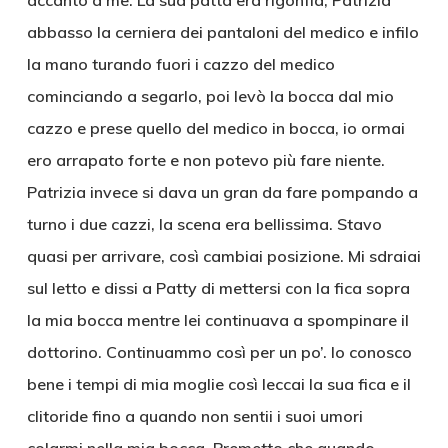
accanto a me. La sua patta era rigonfia, Patrizia
abbasso la cerniera dei pantaloni del medico e infilo
la mano turando fuori i cazzo del medico
cominciando a segarlo, poi levò la bocca dal mio
cazzo e prese quello del medico in bocca, io ormai
ero arrapato forte e non potevo più fare niente.
Patrizia invece si dava un gran da fare pompando a
turno i due cazzi, la scena era bellissima. Stavo
quasi per arrivare, così cambiai posizione. Mi sdraiai
sul letto e dissi a Patty di mettersi con la fica sopra
la mia bocca mentre lei continuava a spompinare il
dottorino. Continuammo così per un po’. Io conosco
bene i tempi di mia moglie così leccai la sua fica e il
clitoride fino a quando non sentii i suoi umori