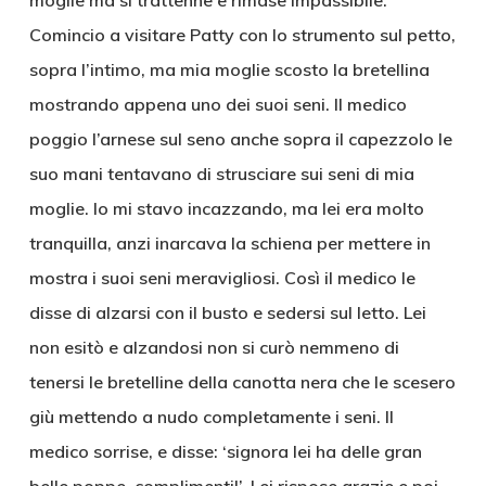
moglie ma si trattenne e rimase impassibile.
Comincio a visitare Patty con lo strumento sul petto,
sopra l’intimo, ma mia moglie scosto la bretellina
mostrando appena uno dei suoi seni. Il medico
poggio l’arnese sul seno anche sopra il capezzolo le
suo mani tentavano di strusciare sui seni di mia
moglie. Io mi stavo incazzando, ma lei era molto
tranquilla, anzi inarcava la schiena per mettere in
mostra i suoi seni meravigliosi. Così il medico le
disse di alzarsi con il busto e sedersi sul letto. Lei
non esitò e alzandosi non si curò nemmeno di
tenersi le bretelline della canotta nera che le scesero
giù mettendo a nudo completamente i seni. Il
medico sorrise, e disse: ‘signora lei ha delle gran