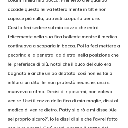
colarmi nella mia bocca. Premetto che quando
accade questo lei va letteralmente in tilt e non
capisce più nulla, potresti scoparla per ore.
Cosi la feci sedere sul mio cazzo che entrò
felicemente nella sua fica bollente mentre il medico
continuava a scoparla in bocca. Poi la feci mettere a
pecorina e la penetrai da dietro, nella posizione che
lei preferisce di più, notai che il buco del culo era
bagnato e anche un po dilatato, così non esitai a
infilarci un dito, lei non protestò neanche, anzi si
muoveva a ritmo. Decisi di riposarmi, non volevo
venire. Usci il cazzo dalla fica di mia moglie, dissi al
medico di venire dietro. Patty si girò e mi disse ‘Ale
sei proprio sicuro?’, io le dissi di si e che l’avrei fatto