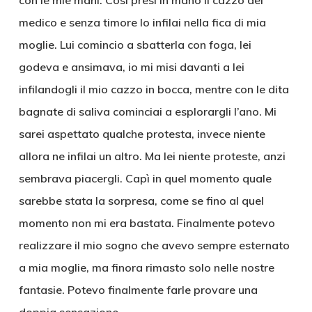
con le mie mani. Così presi in mano il cazzo del
medico e senza timore lo infilai nella fica di mia
moglie. Lui comincio a sbatterla con foga, lei
godeva e ansimava, io mi misi davanti a lei
infilandogli il mio cazzo in bocca, mentre con le dita
bagnate di saliva cominciai a esplorargli l’ano. Mi
sarei aspettato qualche protesta, invece niente
allora ne infilai un altro. Ma lei niente proteste, anzi
sembrava piacergli. Capì in quel momento quale
sarebbe stata la sorpresa, come se fino al quel
momento non mi era bastata. Finalmente potevo
realizzare il mio sogno che avevo sempre esternato
a mia moglie, ma finora rimasto solo nelle nostre
fantasie. Potevo finalmente farle provare una