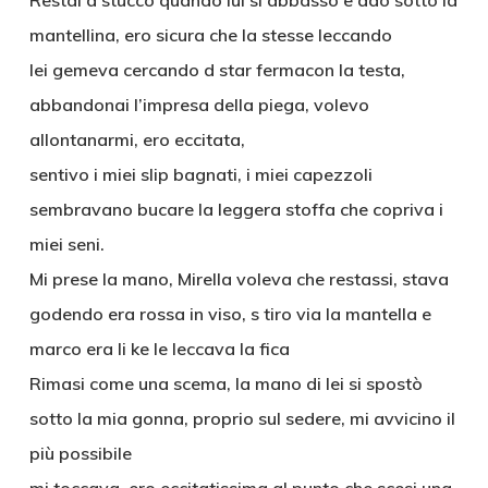
Restai d stucco quando lui si abbasso e ado sotto la
mantellina, ero sicura che la stesse leccando
lei gemeva cercando d star fermacon la testa,
abbandonai l’impresa della piega, volevo
allontanarmi, ero eccitata,
sentivo i miei slip bagnati, i miei capezzoli
sembravano bucare la leggera stoffa che copriva i
miei seni.
Mi prese la mano, Mirella voleva che restassi, stava
godendo era rossa in viso, s tiro via la mantella e
marco era li ke le leccava la fica
Rimasi come una scema, la mano di lei si spostò
sotto la mia gonna, proprio sul sedere, mi avvicino il
più possibile