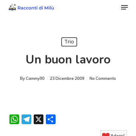
Menu
Skip
to
Close
main
Menu
content
Trio
Un buon lavoro
By
Cammy90
23 Dicembre 2009
No Comments
WhatsApp
Telegram
X
Condividi
Adoro!