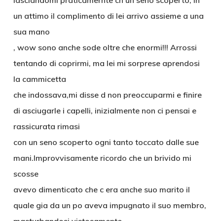
lasciandomi praticamernte cn un seno scoperto, in
un attimo il complimento di lei arrivo assieme a una
sua mano
, wow sono anche sode oltre che enormi!!! Arrossi
tentando di coprirmi, ma lei mi sorprese aprendosi
la cammicetta
che indossava,mi disse d non preoccuparmi e finire
di asciugarle i capelli, inizialmente non ci pensai e
rassicurata rimasi
con un seno scoperto ogni tanto toccato dalle sue
mani.Improvvisamente ricordo che un brivido mi
scosse
avevo dimenticato che c era anche suo marito il
quale gia da un po aveva impugnato il suo membro,