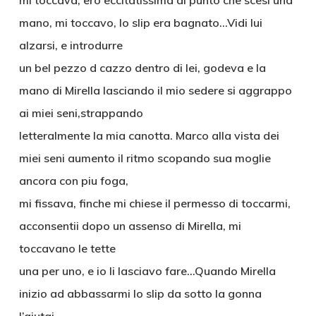
mi toccava, ero eccitatissima al punto che scesi una
mano, mi toccavo, lo slip era bagnato…Vidi lui
alzarsi, e introdurre
un bel pezzo d cazzo dentro di lei, godeva e la
mano di Mirella lasciando il mio sedere si aggrappo
ai miei seni,strappando
letteralmente la mia canotta. Marco alla vista dei
miei seni aumento il ritmo scopando sua moglie
ancora con piu foga,
mi fissava, finche mi chiese il permesso di toccarmi,
acconsentii dopo un assenso di Mirella, mi
toccavano le tette
una per uno, e io li lasciavo fare…Quando Mirella
inizio ad abbassarmi lo slip da sotto la gonna