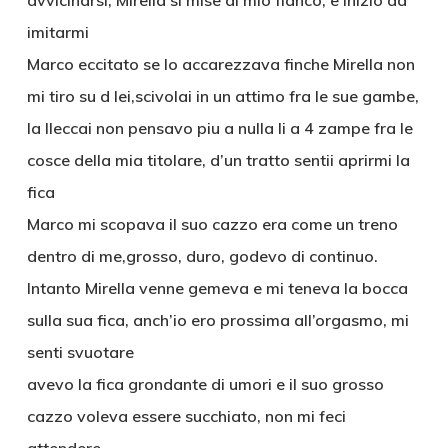
avvicinarsi, Mirella si mise al mio fianco, e inizio ad
imitarmi
Marco eccitato se lo accarezzava finche Mirella non
mi tiro su d lei,scivolai in un attimo fra le sue gambe,
la lleccai non pensavo piu a nulla li a 4 zampe fra le
cosce della mia titolare, d’un tratto sentii aprirmi la
fica
Marco mi scopava il suo cazzo era come un treno
dentro di me,grosso, duro, godevo di continuo.
Intanto Mirella venne gemeva e mi teneva la bocca
sulla sua fica, anch’io ero prossima all’orgasmo, mi
senti svuotare
avevo la fica grondante di umori e il suo grosso
cazzo voleva essere succhiato, non mi feci