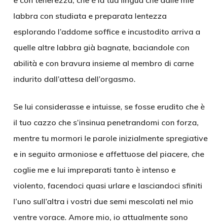
e con tenerezza, che è la tua lingua che dalle mie
labbra con studiata e preparata lentezza
esplorando l’addome soffice e incustodito arriva a
quelle altre labbra già bagnate, baciandole con
abilità e con bravura insieme al membro di carne
indurito dall’attesa dell’orgasmo.
Se lui considerasse e intuisse, se fosse erudito che è
il tuo cazzo che s’insinua penetrandomi con forza,
mentre tu mormori le parole inizialmente spregiative
e in seguito armoniose e affettuose del piacere, che
coglie me e lui impreparati tanto è intenso e
violento, facendoci quasi urlare e lasciandoci sfiniti
l’uno sull’altra i vostri due semi mescolati nel mio
ventre vorace. Amore mio, io attualmente sono