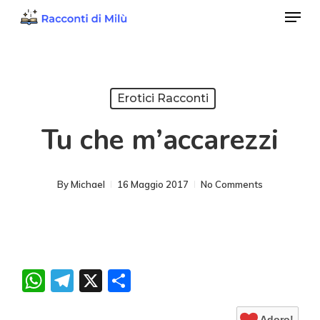
Menu
Skip
to
Close
main
Menu
content
Erotici Racconti
Tu che m’accarezzi
By
Michael
16 Maggio 2017
No Comments
WhatsApp
Telegram
X
Condividi
Adoro!