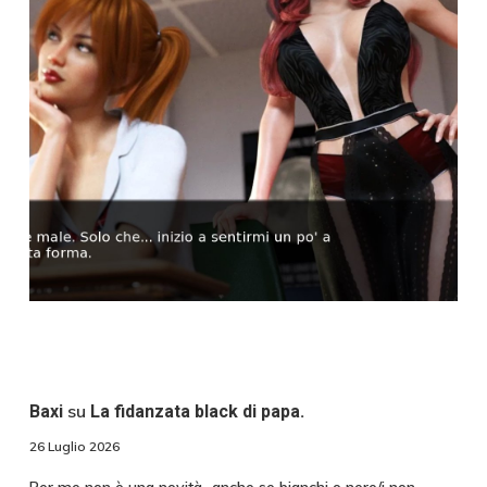
su
Baxi
La fidanzata black di papa.
26 Luglio 2026
Per me non è una novità...anche se bianchi o nere/i non