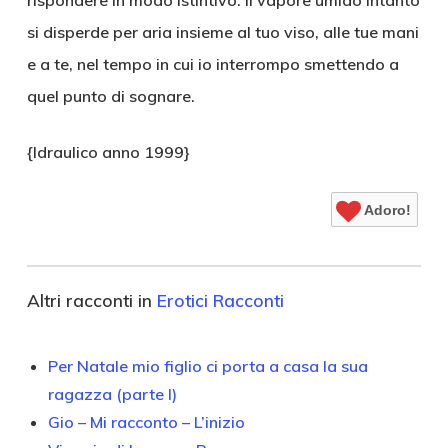
rispondere in modo istintivo: il vapore umido intanto
si disperde per aria insieme al tuo viso, alle tue mani
e a te, nel tempo in cui io interrompo smettendo a
quel punto di sognare.
{Idraulico anno 1999}
Adoro!
Altri racconti in
Erotici Racconti
Per Natale mio figlio ci porta a casa la sua
ragazza (parte I)
Gio – Mi racconto – L’inizio