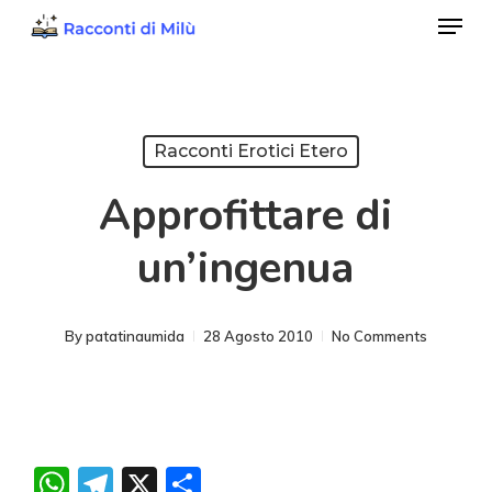
Menu
Skip
to
Close
main
Menu
content
Racconti Erotici Etero
Approfittare di
un’ingenua
By
patatinaumida
28 Agosto 2010
No Comments
WhatsApp
Telegram
X
Condividi