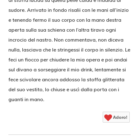
di stoffa lucida su quella pelle calda e madida di
sudore. Arrivato in fondo risalii con le mani all’inizio
e tenendo fermo il suo corpo con la mano destra
aperta sulla sua schiena con l’altra tiravo ogni
incrocio del nastro. Non commentava, non diceva
nulla, lasciava che le stringessi il corpo in silenzio. Le
feci un fiocco per chiudere la mia opera e poi andai
sul divano a sorseggiare il mio drink, lentamente si
fece scivolare ancora addosso la stoffa glitterata
del suo vestito, lo chiuse e uscì dalla porta con i
guanti in mano.
Adoro!