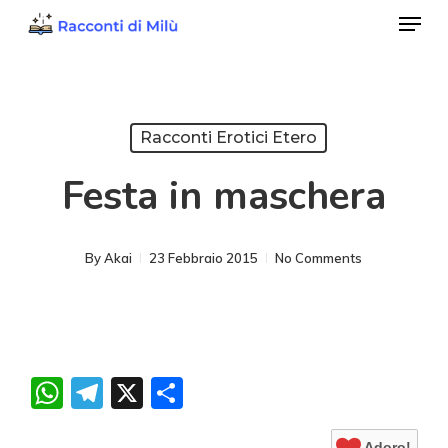
Menu
Skip
to
Close
main
Menu
content
Racconti Erotici Etero
Festa in maschera
By
Akai
23 Febbraio 2015
No Comments
WhatsApp
Telegram
X
Condividi
Adoro!