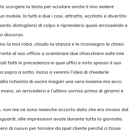
lo scorgere la testa per scrutare anche il mio sedere
obile. In tutti e due i casi, attratto, eccitato e divertito
guardo distogliersi di colpo e riprendersi quasi arrossendo e
uo discorso.
mo la mia roba, chiudo la stanza e le riconsegno le chiavi.
onte al suo ufficio a scambiare due chiacchiere sulle mie
tati fatti in precedenza in quei uffici e noto spesso il suo
 sopra a sotto. Inizia a venirmi l’idea di chiederle
alla richiesta di uscire magari una sera insieme ma ecco
i mano, un arrivederci e l’ultimo sorriso prima di girarmi e
mo, non me ne sono neanche accorto dato che ero invaso dal
i sguardi, alle impressioni avute durante tutta la giornata.
ro di nuovo per tornare da quel cliente perché ci fosse