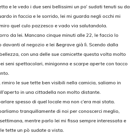
tta e le vedo i due seni bellissimi un po’ sudati tenuti su da
ardo in faccia e le sorrido, lei mi guarda negli occhi mi
e rimiro quel culo pazzesco e vado via salutandola.
ro da lei. Mancano cinque minuti alle 22, le faccio lo
 davanti al negozio e lei &egrave già lì. Scendo dalla
 bellezza, con una delle sue camicette questa volta molto
ei seni spettacolari, minigonna e scarpe aperte con tacco
anto.
rimiro le sue tette ben visibili nella camicia, saliamo in
l’aperto in una cittadella non molto distante.
arlare spesso di quel locale ma non c’era mai stata.
rliamo tranquillamente di noi per conoscerci meglio,
ne settimana, mentre parlo lei mi fissa sempre interessata e
le tette un pò sudate a vista.