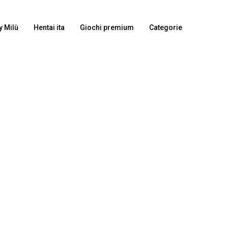
y Milù
Hentai ita
Giochi premium
Categorie