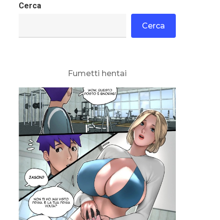
Cerca
Cerca
Fumetti hentai