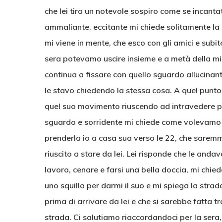
che lei tira un notevole sospiro come se incantat
ammaliante, eccitante mi chiede solitamente la 
mi viene in mente, che esco con gli amici e subi
sera potevamo uscire insieme e a metà della mia f
continua a fissare con quello sguardo allucinan
le stavo chiedendo la stessa cosa. A quel punto 
quel suo movimento riuscendo ad intravedere per 
sguardo e sorridente mi chiede come volevamo a
prenderla io a casa sua verso le 22, che sarem
riuscito a stare da lei. Lei risponde che le and
lavoro, cenare e farsi una bella doccia, mi chie
uno squillo per darmi il suo e mi spiega la stra
prima di arrivare da lei e che si sarebbe fatta tr
strada. Ci salutiamo riaccordandoci per la sera, l