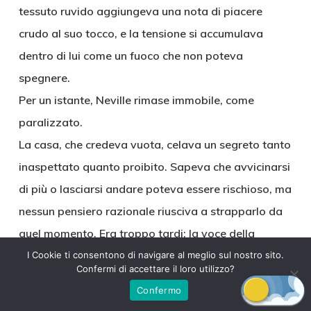
tessuto ruvido aggiungeva una nota di piacere
crudo al suo tocco, e la tensione si accumulava
dentro di lui come un fuoco che non poteva
spegnere.
Per un istante, Neville rimase immobile, come
paralizzato.
La casa, che credeva vuota, celava un segreto tanto
inaspettato quanto proibito. Sapeva che avvicinarsi
di più o lasciarsi andare poteva essere rischioso, ma
nessun pensiero razionale riusciva a strapparlo da
quel momento. Era troppo tardi: la voce della
donna, i suoi gemiti soffocati e le parole sussurrate
I Cookie ti consentono di navigare al meglio sul nostro sito.
Confermi di accettare il loro utilizzo?
come un incantesimo lo avevano già catturato.
Confermo
Dietro quella porta, il ritmo della donna cresceva,