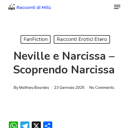
Menu
Skip
to
Close
main
Menu
content
FanFiction
Racconti Erotici Etero
Neville e Narcissa –
Scoprendo Narcissa
By
Mathieu Bourdes
23 Gennaio 2025
No Comments
WhatsApp
Telegram
X
Condividi