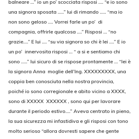
balneare …” io un po’ scocciata risposi …. “e io sono
una signora sposata …..” lui di rimando ….. “ma io
non sono geloso …. Vorrei farle un po’ di
compagnia, offrirle qualcosa ….” Risposi … “no
grazie….” E lui …. “su via signora so chi è lei ….” E io
un po’ innervosita risposi … “ a si e sentiamo chi
sono …..” lui sicuro di se rispose prontamente … “lei è
la signora Anna moglie dell’Ing. XXXXXXXXX, una
coppia ben conosciuta nella nostra provincia,
poiché io sono corregionale e abito vicino a XXXX,
sono di XXXXX XXXXXX , sono qui per lavorare
durante il periodo estivo….” Aveva centrato in pieno,
la sua sicurezza mi infastidiva e gli risposi con tono
molto serioso “allora dovresti sapere che gente