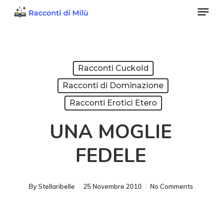
Menu
Skip
to
Close
main
Menu
content
Racconti Cuckold
Racconti di Dominazione
Racconti Erotici Etero
UNA MOGLIE
FEDELE
By
Stellaribelle
25 Novembre 2010
No Comments