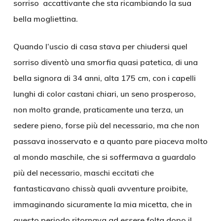
sorriso accattivante che sta ricambiando la sua
bella mogliettina.
Quando l’uscio di casa stava per chiudersi quel
sorriso diventò una smorfia quasi patetica, di una
bella signora di 34 anni, alta 175 cm, con i capelli
lunghi di color castani chiari, un seno prosperoso,
non molto grande, praticamente una terza, un
sedere pieno, forse più del necessario, ma che non
passava inosservato e a quanto pare piaceva molto
al mondo maschile, che si soffermava a guardalo
più del necessario, maschi eccitati che
fantasticavano chissà quali avventure proibite,
immaginando sicuramente la mia micetta, che in
questo periodo ritornava ad essere folta dopo il