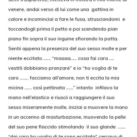
venere, andai verso di lui come una gattina in
calore e incominciai a fare le fusa, strusciandomi e
toccandogli prima il petto e poi scendendo pian
piano fin sopra il suo inguine sfiorando la patta.
Sentii appena la presenza del suo sesso molle e per
niente eccitato …… “maaaa….. cosa fai cara ….
vestiti dobbiamo pranzare” e io “ho voglia di te
caro ……. facciamo all’amore, non ti eccita la mia
micina …… così pettinata ……” intanto infilavo la
mano nell’elastico e riuscii a raggiungere il suo
sesso miseramente molle, iniziai a muovere la mano
in un accenno di masturbazione, muovendo la pelle
del suo pene flaccido stimolando il suo glande ……
“dai caro ho voglia di te sono eccitata” cercavo di