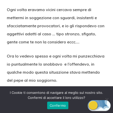
Ogni volta eravamo vicini cercava sempre di
mettermi in soggezione con sguardi, insistenti e
sfacciatamente provocatori, e io gli rispondevo con
aggettivi adatti al caso … tipo stronzo, sfigato,
gente come te non la considero eccc….
Ora lo vedevo spesso e ogni volta mi punzecchiava
io puntualmente lo snobbavo e l’offendevo, in
qualche modo questa situazione stava mettendo
del pepe al mio soggiorno.
I Cookie ti consentono di navigare al meglio sul nostro sito.
Quella sera, stranamente, mio marito era
Confermi di accettare il loro utilizzo?
particolarmente euforico e manifestò la voglia di
Confermo
fare all’amore, accettai ben volentieri, sia perché