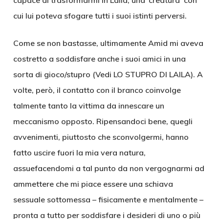
capace di trasformarmi in Laila; una ‘creatura’ con
cui lui poteva sfogare tutti i suoi istinti perversi.
Come se non bastasse, ultimamente Amid mi aveva
costretto a soddisfare anche i suoi amici in una
sorta di gioco/stupro (Vedi LO STUPRO DI LAILA). A
volte, però, il contatto con il branco coinvolge
talmente tanto la vittima da innescare un
meccanismo opposto. Ripensandoci bene, quegli
avvenimenti, piuttosto che sconvolgermi, hanno
fatto uscire fuori la mia vera natura,
assuefacendomi a tal punto da non vergognarmi ad
ammettere che mi piace essere una schiava
sessuale sottomessa – fisicamente e mentalmente –
pronta a tutto per soddisfare i desideri di uno o più