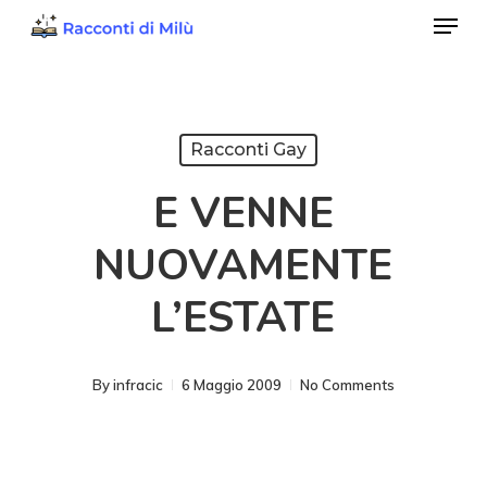
Menu
Skip
to
Close
main
Menu
content
Racconti Gay
E VENNE
NUOVAMENTE
L’ESTATE
By
infracic
6 Maggio 2009
No Comments