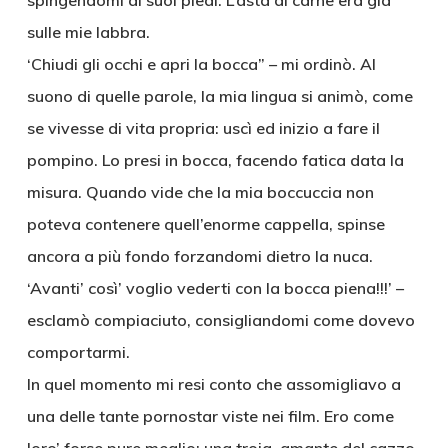
spingendomi ai suoi piedi. L’asta di carne era già
sulle mie labbra.
‘Chiudi gli occhi e apri la bocca” – mi ordinò. Al
suono di quelle parole, la mia lingua si animò, come
se vivesse di vita propria: uscì ed inizio a fare il
pompino. Lo presi in bocca, facendo fatica data la
misura. Quando vide che la mia boccuccia non
poteva contenere quell’enorme cappella, spinse
ancora a più fondo forzandomi dietro la nuca.
‘Avanti’ così’ voglio vederti con la bocca piena!!!’ –
esclamò compiaciuto, consigliandomi come dovevo
comportarmi.
In quel momento mi resi conto che assomigliavo a
una delle tante pornostar viste nei film. Ero come