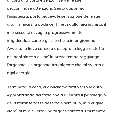
ancora una volta e senza riserve, le sue
peccaminose attenzioni. Sento dapprima
l’insistenza, poi la piacevole sensazione delle sue
dita insinuarsi a pochi centimetri dalla mia intimità: il
mio sesso si risveglia progressivamente,
irrigidendosi contro gli slip che lo imprigionano.
Avverto la lieve carezza da sopra la leggera stoffa
del pantalaccio di lino’ In breve tempo raggiungo
l’orgasmo’ Un orgasmo travolgente che mi svuota di
ogni energia’
Terminata la cena, ci avviammo tutti verso le auto.
Approfittando del fatto che a quell’ora il parcheggio
del ristorante fosse deserto e semibuio, mio cugino
elargì al mio culetto una fugace carezza. Poi mentre