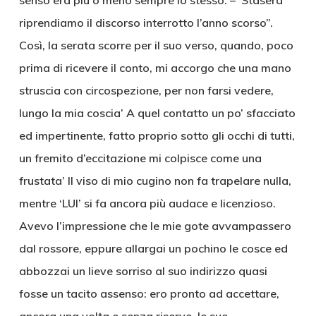
senso era più o meno sempre lo stesso: – ‘Stasera
riprendiamo il discorso interrotto l’anno scorso”.
Così, la serata scorre per il suo verso, quando, poco
prima di ricevere il conto, mi accorgo che una mano
struscia con circospezione, per non farsi vedere,
lungo la mia coscia’ A quel contatto un po’ sfacciato
ed impertinente, fatto proprio sotto gli occhi di tutti,
un fremito d’eccitazione mi colpisce come una
frustata’ Il viso di mio cugino non fa trapelare nulla,
mentre ‘LUI’ si fa ancora più audace e licenzioso.
Avevo l’impressione che le mie gote avvampassero
dal rossore, eppure allargai un pochino le cosce ed
abbozzai un lieve sorriso al suo indirizzo quasi
fosse un tacito assenso: ero pronto ad accettare,