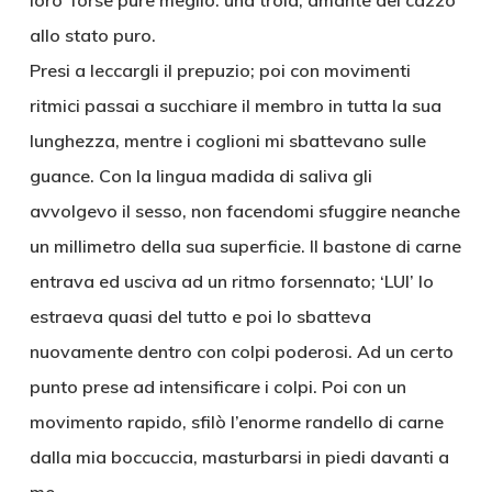
loro’ forse pure meglio: una troia, amante del cazzo
allo stato puro.
Presi a leccargli il prepuzio; poi con movimenti
ritmici passai a succhiare il membro in tutta la sua
lunghezza, mentre i coglioni mi sbattevano sulle
guance. Con la lingua madida di saliva gli
avvolgevo il sesso, non facendomi sfuggire neanche
un millimetro della sua superficie. Il bastone di carne
entrava ed usciva ad un ritmo forsennato; ‘LUI’ lo
estraeva quasi del tutto e poi lo sbatteva
nuovamente dentro con colpi poderosi. Ad un certo
punto prese ad intensificare i colpi. Poi con un
movimento rapido, sfilò l’enorme randello di carne
dalla mia boccuccia, masturbarsi in piedi davanti a