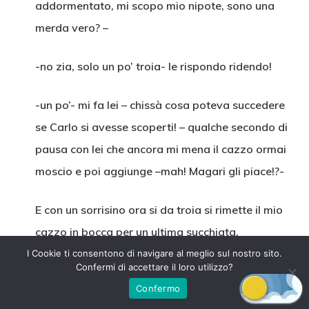
addormentato, mi scopo mio nipote, sono una
merda vero? –
-no zia, solo un po’ troia- le rispondo ridendo!
-un po’- mi fa lei – chissà cosa poteva succedere
se Carlo si avesse scoperti! – qualche secondo di
pausa con lei che ancora mi mena il cazzo ormai
moscio e poi aggiunge –mah! Magari gli piace!?-
E con un sorrisino ora si da troia si rimette il mio
cazzo in bocca per un ultima succhiata.
I Cookie ti consentono di navigare al meglio sul nostro sito.
Confermi di accettare il loro utilizzo?
Confermo