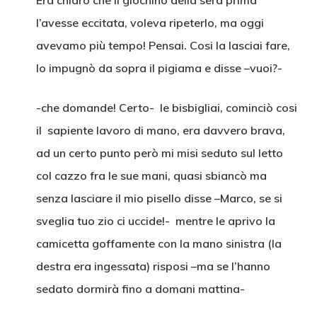
Era chiaro che il giochino della sera prima
l’avesse eccitata, voleva ripeterlo, ma oggi
avevamo più tempo! Pensai. Cosi la lasciai fare,
lo impugnò da sopra il pigiama e disse –vuoi?-
-che domande! Certo- le bisbigliai, cominciò cosi
il sapiente lavoro di mano, era davvero brava,
ad un certo punto però mi misi seduto sul letto
col cazzo fra le sue mani, quasi sbiancò ma
senza lasciare il mio pisello disse –Marco, se si
sveglia tuo zio ci uccide!- mentre le aprivo la
camicetta goffamente con la mano sinistra (la
destra era ingessata) risposi –ma se l’hanno
sedato dormirà fino a domani mattina-