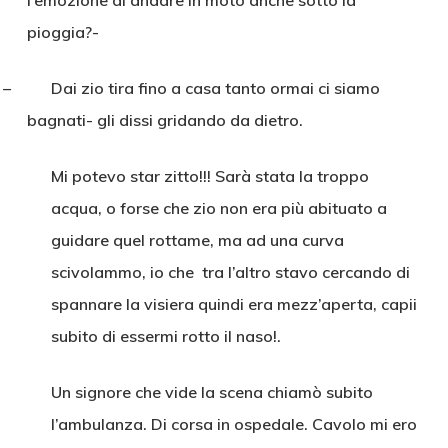
l’emozione di andare in moto anche sotto la
pioggia?-
– Dai zio tira fino a casa tanto ormai ci siamo
bagnati- gli dissi gridando da dietro.
Mi potevo star zitto!!! Sarà stata la troppo
acqua, o forse che zio non era più abituato a
guidare quel rottame, ma ad una curva
scivolammo, io che tra l’altro stavo cercando di
spannare la visiera quindi era mezz’aperta, capii
subito di essermi rotto il naso!.
Un signore che vide la scena chiamò subito
l’ambulanza. Di corsa in ospedale. Cavolo mi ero