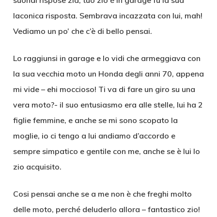
suonai rispose zia, tuo zio è in garage fu la sua
laconica risposta. Sembrava incazzata con lui, mah!
Vediamo un po’ che c’è di bello pensai.
Lo raggiunsi in garage e lo vidi che armeggiava con
la sua vecchia moto un Honda degli anni 70, appena
mi vide – ehi moccioso! Ti va di fare un giro su una
vera moto?- il suo entusiasmo era alle stelle, lui ha 2
figlie femmine, e anche se mi sono scopato la
moglie, io ci tengo a lui andiamo d’accordo e
sempre simpatico e gentile con me, anche se è lui lo
zio acquisito.
Cosi pensai anche se a me non è che freghi molto
delle moto, perché deluderlo allora – fantastico zio!