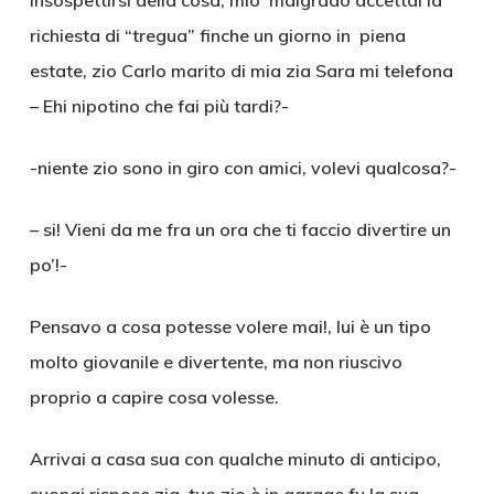
insospettirsi della cosa, mio malgrado accettai la
richiesta di “tregua” finche un giorno in piena
estate, zio Carlo marito di mia zia Sara mi telefona
– Ehi nipotino che fai più tardi?-
-niente zio sono in giro con amici, volevi qualcosa?-
– si! Vieni da me fra un ora che ti faccio divertire un
po’!-
Pensavo a cosa potesse volere mai!, lui è un tipo
molto giovanile e divertente, ma non riuscivo
proprio a capire cosa volesse.
Arrivai a casa sua con qualche minuto di anticipo,