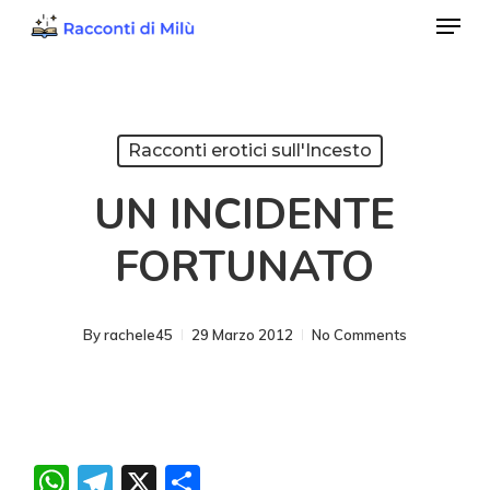
Menu
Skip
to
Close
main
Menu
content
Racconti erotici sull'Incesto
UN INCIDENTE
FORTUNATO
By
rachele45
29 Marzo 2012
No Comments
WhatsApp
Telegram
X
Condividi