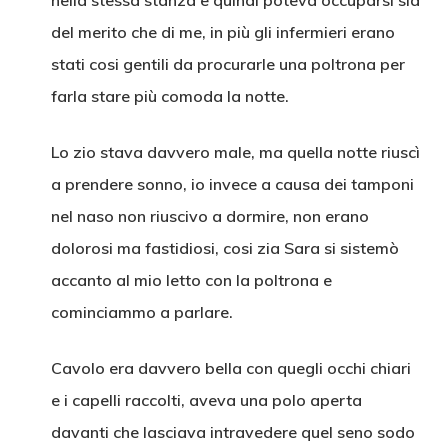
nella stessa stanza e quindi poteva occuparsi sia
del merito che di me, in più gli infermieri erano
stati cosi gentili da procurarle una poltrona per
farla stare più comoda la notte.
Lo zio stava davvero male, ma quella notte riuscì
a prendere sonno, io invece a causa dei tamponi
nel naso non riuscivo a dormire, non erano
dolorosi ma fastidiosi, cosi zia Sara si sistemò
accanto al mio letto con la poltrona e
cominciammo a parlare.
Cavolo era davvero bella con quegli occhi chiari
e i capelli raccolti, aveva una polo aperta
davanti che lasciava intravedere quel seno sodo