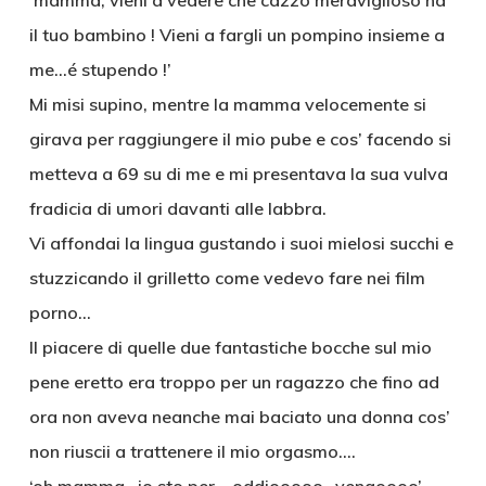
‘mamma, vieni a vedere che cazzo meraviglioso ha
il tuo bambino ! Vieni a fargli un pompino insieme a
me…é stupendo !’
Mi misi supino, mentre la mamma velocemente si
girava per raggiungere il mio pube e cos’ facendo si
metteva a 69 su di me e mi presentava la sua vulva
fradicia di umori davanti alle labbra.
Vi affondai la lingua gustando i suoi mielosi succhi e
stuzzicando il grilletto come vedevo fare nei film
porno…
Il piacere di quelle due fantastiche bocche sul mio
pene eretto era troppo per un ragazzo che fino ad
ora non aveva neanche mai baciato una donna cos’
non riuscii a trattenere il mio orgasmo….