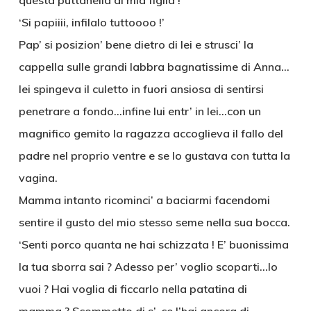
questa puttanella di mia figlia !’
‘Si papiiii, infilalo tuttoooo !’
Pap’ si posizion’ bene dietro di lei e strusci’ la
cappella sulle grandi labbra bagnatissime di Anna…
lei spingeva il culetto in fuori ansiosa di sentirsi
penetrare a fondo…infine lui entr’ in lei…con un
magnifico gemito la ragazza accoglieva il fallo del
padre nel proprio ventre e se lo gustava con tutta la
vagina.
Mamma intanto ricominci’ a baciarmi facendomi
sentire il gusto del mio stesso seme nella sua bocca.
‘Senti porco quanta ne hai schizzata ! E’ buonissima
la tua sborra sai ? Adesso per’ voglio scoparti…lo
vuoi ? Hai voglia di ficcarlo nella patatina di