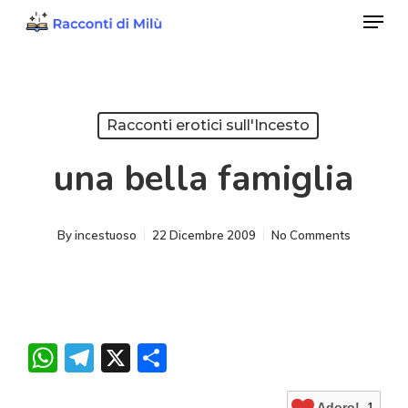
Menu
Skip
to
Close
main
Menu
content
Racconti erotici sull'Incesto
una bella famiglia
By
incestuoso
22 Dicembre 2009
No Comments
WhatsApp
Telegram
X
Condividi
Adoro!
1