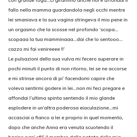
con grande foga…ci girammo anche noi e affondai il
fallo nella mamma guardandola negli occhi mentre
lei smaniava e la sua vagina stringeva il mio pene in
un orgasmo che la scosse nel profondo ‘scopa…
scopaaa la tua mamminaaa…dai che lo sentooo…
cazzo mi fai venireeee !!’
Le pulsazioni della sua vulva mi fecero superare in
pochi minuti il punto di non ritorno, lei se ne accorse
e mi strinse ancora di pi’ facendomi capire che
voleva sentirmi godere in lei…non mi feci pregare e
affondai l’ultima spinta sentendo il mio glande
esplodere in un’altra poderosa eiaculazione…mi
accasciai a fianco a lei e proprio in quel momento,
dopo che anche Anna era venuta scuotendo il