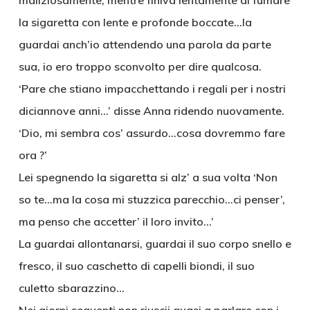
maliziosamente, mentre finiva lentamente di fumare
la sigaretta con lente e profonde boccate…la
guardai anch’io attendendo una parola da parte
sua, io ero troppo sconvolto per dire qualcosa.
‘Pare che stiano impacchettando i regali per i nostri
diciannove anni…’ disse Anna ridendo nuovamente.
‘Dio, mi sembra cos’ assurdo…cosa dovremmo fare
ora ?’
Lei spegnendo la sigaretta si alz’ a sua volta ‘Non
so te…ma la cosa mi stuzzica parecchio…ci penser’,
ma penso che accetter’ il loro invito…’
La guardai allontanarsi, guardai il suo corpo snello e
fresco, il suo caschetto di capelli biondi, il suo
culetto sbarazzino…