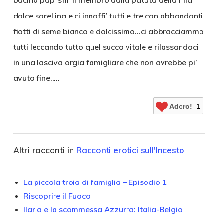
bacino pap’ sfil’ il membro dalla patata della mia
dolce sorellina e ci innaffi’ tutti e tre con abbondanti
fiotti di seme bianco e dolcissimo…ci abbracciammo
tutti leccando tutto quel succo vitale e rilassandoci
in una lasciva orgia famigliare che non avrebbe pi’
avuto fine…..
Adoro!
1
Altri racconti in
Racconti erotici sull'Incesto
La piccola troia di famiglia – Episodio 1
Riscoprire il Fuoco
Ilaria e la scommessa Azzurra: Italia-Belgio