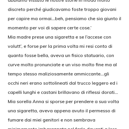
abbiamo vissuto le nostre storie in modo molto
discreto perché giudicavamo foste troppo giovani
per capire ma ormai…beh, pensiamo che sia giunto il
momento per voi di sapere certe cose.’
Mia madre prese una sigaretta e se l’accese con
volutt’, e forse per la prima volta mi resi conto di
quanto fosse bella, aveva un fisico statuario, con
curve molto pronunciate e un viso molto fine ma al
tempo stesso maliziosamente ammiccante…gli
occhi neri erano sottolineati dal trucco leggero ed i
capelli lunghi e castani brillavano di riflessi dorati…
Mia sorella Anna si sporse per prendere a sua volta
una sigaretta, aveva appena avuto il permesso di
fumare dai miei genitori e non sembrava