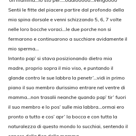
‘oh mamma…io sto per….oddiooooo…vengoooo’
Sentii le fitte del piacere partire dal profondo della
mia spina dorsale e venni schizzando 5, 6, 7 volte
nelle loro bocche voraci…le due porche non si
fermarono e continuarono a succhiare avidamente il
mio sperma…
Intanto pap’ si stava posizionando dietro mia
madre, proprio sopra il mio viso, e puntando il
glande contro le sue labbra la penetr’…vidi in primo
piano il suo membro durissimo entrare nel ventre di
mamma…non trasalii neanche quando pap’ tir’ fuori
il suo membro e lo pos’ sulle mia labbra…ormai ero
pronto a tutto e cos’ apr’ la bocca e con tutta la
naturalezza di questo mondo lo succhiai, sentendo il