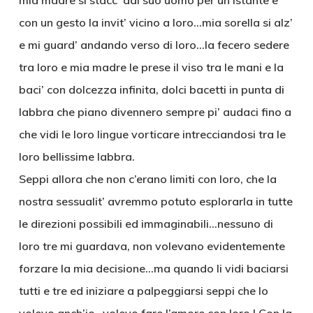
mia madre si stacc’ dal suo uomo per un istante e
con un gesto la invit’ vicino a loro…mia sorella si alz’
e mi guard’ andando verso di loro…la fecero sedere
tra loro e mia madre le prese il viso tra le mani e la
baci’ con dolcezza infinita, dolci bacetti in punta di
labbra che piano divennero sempre pi’ audaci fino a
che vidi le loro lingue vorticare intrecciandosi tra le
loro bellissime labbra.
Seppi allora che non c’erano limiti con loro, che la
nostra sessualit’ avremmo potuto esplorarla in tutte
le direzioni possibili ed immaginabili…nessuno di
loro tre mi guardava, non volevano evidentemente
forzare la mia decisione…ma quando li vidi baciarsi
tutti e tre ed iniziare a palpeggiarsi seppi che lo