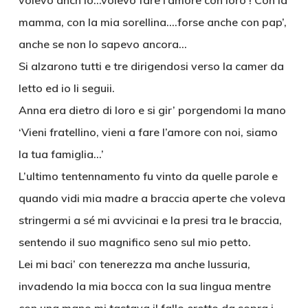
volevo anch’io…volevo fare l’amore con loro ! Con la
mamma, con la mia sorellina….forse anche con pap’,
anche se non lo sapevo ancora…
Si alzarono tutti e tre dirigendosi verso la camer da
letto ed io li seguii.
Anna era dietro di loro e si gir’ porgendomi la mano
‘Vieni fratellino, vieni a fare l’amore con noi, siamo
la tua famiglia…’
L’ultimo tentennamento fu vinto da quelle parole e
quando vidi mia madre a braccia aperte che voleva
stringermi a sé mi avvicinai e la presi tra le braccia,
sentendo il suo magnifico seno sul mio petto.
Lei mi baci’ con tenerezza ma anche lussuria,
invadendo la mia bocca con la sua lingua mentre