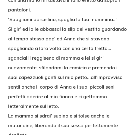
con una mano mi tastava il fallo eretto da sopra i
pantaloni.
‘Spogliami porcellino, spoglia la tua mammina…’
Si gir’ ed io le abbassai la slip del vestito guardando
al tempo stesso pap’ ed Anna che si stavano
spogliando a loro volta con una certa fretta…
sganciai il reggiseno di mamma e lei si gir’
nuovamente, sfilandomi la camicia e premendo i
suoi capezzuoli gonfi sul mio petto…all’improvviso
sentii anche il corpo di Anna e i suoi piccoli seni
perfetti aderire al mio fianco e ci gettammo
letteralmente sul letto.
La mamma si sdrai’ supina e si tolse anche le
mutandine, liberando il suo sesso perfettamente