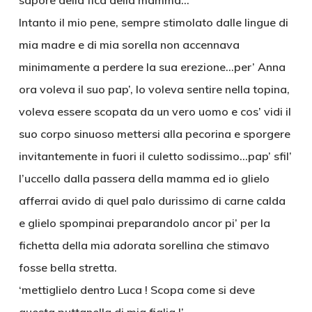
sapore della fica della mamma…
Intanto il mio pene, sempre stimolato dalle lingue di
mia madre e di mia sorella non accennava
minimamente a perdere la sua erezione…per’ Anna
ora voleva il suo pap’, lo voleva sentire nella topina,
voleva essere scopata da un vero uomo e cos’ vidi il
suo corpo sinuoso mettersi alla pecorina e sporgere
invitantemente in fuori il culetto sodissimo…pap’ sfil’
l’uccello dalla passera della mamma ed io glielo
afferrai avido di quel palo durissimo di carne calda
e glielo spompinai preparandolo ancor pi’ per la
fichetta della mia adorata sorellina che stimavo
fosse bella stretta.
‘mettiglielo dentro Luca ! Scopa come si deve