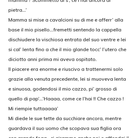
mamma ? Scommetto di s’, ce l’hai ancora di
pietra…’
Mamma si mise a cavalcioni su di me e afferr’ alla
base il mio pisello…fremetti sentendo la cappella
dischiudere la vischiosa entrata del suo ventre e lei
si cal’ lenta fino a che il mio glande tocc’ l’utero che
diciotto anni prima mi aveva ospitato.
Il piacere era enorme e riuscivo a trattenermi solo
grazie alla venuta precedente, lei si muoveva lenta
e sinuosa, godendosi il mio cazzo, pi’ grosso di
quello di pap’…’Haaaa, come ce l’hai !! Che cazzo !
Mi riempie tuttaaaaa’
Mi diede le sue tette da succhiare ancora, mentre
guardava il suo uomo che scopava sua figlia ora