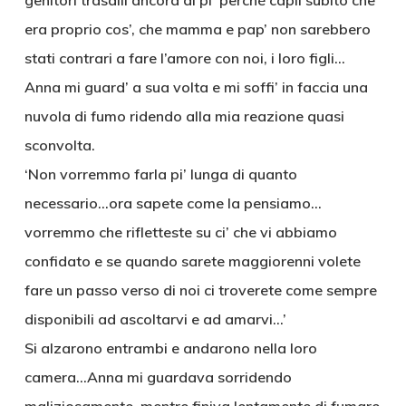
genitori trasalii ancora di pi’ perché capii subito che
era proprio cos’, che mamma e pap’ non sarebbero
stati contrari a fare l’amore con noi, i loro figli…
Anna mi guard’ a sua volta e mi soffi’ in faccia una
nuvola di fumo ridendo alla mia reazione quasi
sconvolta.
‘Non vorremmo farla pi’ lunga di quanto
necessario…ora sapete come la pensiamo…
vorremmo che rifletteste su ci’ che vi abbiamo
confidato e se quando sarete maggiorenni volete
fare un passo verso di noi ci troverete come sempre
disponibili ad ascoltarvi e ad amarvi…’
Si alzarono entrambi e andarono nella loro
camera…Anna mi guardava sorridendo