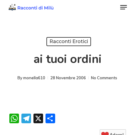
Menu
Skip
to
Close
main
Menu
content
Racconti Erotici
ai tuoi ordini
By
monella610
28 Novembre 2006
No Comments
WhatsApp
Telegram
X
Condividi
Adoro!