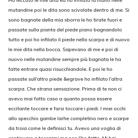
Ho leccato le mie dita ed ho infilato la mano nelle
mutandine poi le dita sono scivolate dentro di me. Si
sono bagnate della mia sborra le ho tirate fuori e
passate sulla pianta del piede piano bagnandolo
tutto e poi ho infilato il piede nella scarpa e di nuovo
le mie dita nella bocca. Sapevano di me e poi di
nuovo nelle mutandine sempre più bagnata le ha
fatte entrare quasi risucchiandole. E poi le ho
passate sull’altro piede &egrave ho infilato l’altra
scarpa. Che strana sensazione. Prima di te non ci
avevo mai fatto caso a quanto possa essere
eccitante toccare e farsi toccare i piedi. I miei occhi
allo specchio gambe larhe completino nero e scarpe
da troia come le definisci tu. Avevo una voglia di