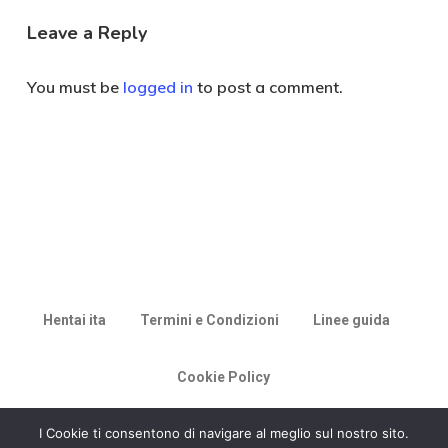
Leave a Reply
You must be
logged in
to post a comment.
Hentai ita
Termini e Condizioni
Linee guida
Cookie Policy
© 2026 Racconti di Milù.
I Cookie ti consentono di navigare al meglio sul nostro sito.