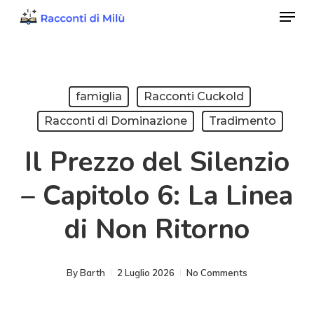
Menu
Skip
to
Close
main
Menu
content
famiglia
Racconti Cuckold
Racconti di Dominazione
Tradimento
Il Prezzo del Silenzio
– Capitolo 6: La Linea
di Non Ritorno
By
Barth
2 Luglio 2026
No Comments