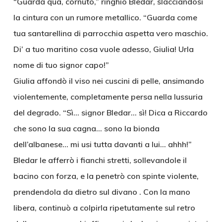
“Guarda qua, cornuto,” ringhiò Bledar, slacciandosi
la cintura con un rumore metallico. “Guarda come
tua santarellina di parrocchia aspetta vero maschio.
Di’ a tuo maritino cosa vuole adesso, Giulia! Urla
nome di tuo signor capo!”
Giulia affondò il viso nei cuscini di pelle, ansimando
violentemente, completamente persa nella lussuria
del degrado. “Sì… signor Bledar… sì! Dica a Riccardo
che sono la sua cagna… sono la bionda
dell’albanese… mi usi tutta davanti a lui… ahhh!”
Bledar le afferrò i fianchi stretti, sollevandole il
bacino con forza, e la penetrò con spinte violente,
prendendola da dietro sul divano . Con la mano
libera, continuò a colpirla ripetutamente sul retro