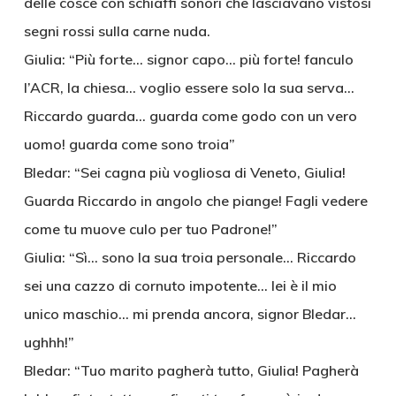
delle cosce con schiaffi sonori che lasciavano vistosi
segni rossi sulla carne nuda.
Giulia: “Più forte… signor capo… più forte! fanculo
l’ACR, la chiesa… voglio essere solo la sua serva…
Riccardo guarda… guarda come godo con un vero
uomo! guarda come sono troia”
Bledar: “Sei cagna più vogliosa di Veneto, Giulia!
Guarda Riccardo in angolo che piange! Fagli vedere
come tu muove culo per tuo Padrone!”
Giulia: “Sì… sono la sua troia personale… Riccardo
sei una cazzo di cornuto impotente… lei è il mio
unico maschio… mi prenda ancora, signor Bledar…
ughhh!”
Bledar: “Tuo marito pagherà tutto, Giulia! Pagherà