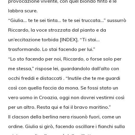
provocazione vivente, con quel biondo finto e le
labbra scure.
“Giulia… te te sei tinta… te te sei truccata…” sussurrò
Riccardo, la voce strozzata dal pianto e da
un’eccitazione torbida [INDEX]. “Ti stai…
trasformando. Lo stai facendo per lui.”
“Lo sto facendo per noi, Riccardo, o forse solo per
me stessa,” rispose lei, guardandolo dall’alto con
occhi freddi e distaccati . “Inutile che te me guardi
così con quella faccia da mona. Se fossi stato un
vero uomo in Croazia, oggi non dovrei vestirmi così
per un altro. Resta qui e fai il bravo maritino.”
Il clacson della berlina nera risuonò fuori, come un
ordine. Giulia si girò, facendo oscillare i fianchi sulla