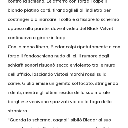
contro la schiena. Le afferrò con forza i capelli
biondo platino corti, tirandoglieli all’indietro per
costringerla a inarcare il collo e a fissare lo schermo
appeso alla parete, dove il video del Black Velvet
continuava a girare in loop.
Con la mano libera, Bledar colpì ripetutamente e con
forza il fondoschiena nudo di lei. Il rumore degli
schiaffi sonori risuonò secco e violento tra le mura
dell’ufficio, lasciando vistosi marchi rossi sulla
carne. Giulia emise un gemito soffocato, stringendo
i denti, mentre gli ultimi residui della sua morale
borghese venivano spazzati via dalla foga dello
straniero.
“Guarda lo schermo, cagna!” sibilò Bledar al suo