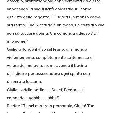
orecchio, stantuffandola con veemenza da dietro,
imponendo la sua fisicità colossale sul corpo
asciutto della ragazza. “Guarda tuo marito come
sta fermo. Tuo Riccardo è un mona, un castrato che
non sa toccare donna. Chi comanda adesso ? Di’
mio nome!”
Giulia affondò il viso sul legno, ansimando
violentemente, completamente sottomessa al
volere del malavitoso, muovendo il bacino
all’indietro per assecondare ogni spinta con
disperata lussuria.
Giulia: “oddio oddio ….. Sì… sì, Bledar… lei
comanda… ughhh…… ahhh!”
Bledar: “Tu sei mia troia personale, Giulia! Tua