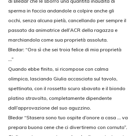
di Bledar che le sborrò una quantità inaudita di
sperma in faccia andandole a colpire anche gli
occhi, senza alcuna pietà, cancellando per sempre il
passato da animatrice dell’ACR della ragazza e
marchiandola come sua proprietà assoluta.
Bledar: “Ora sì che sei troia felice di mia proprietà
…”
Quando ebbe finito, si ricompose con calma
olimpica, lasciando Giulia accasciata sul tavolo,
spettinata, con il rossetto scuro sbavato e il biondo
platino stravolto, completamente dipendente
dall’approvazione del suo aguzzino.
Bledar “Stasera sono tuo ospite d’onore a casa … va
prepara buona cene che ci divertiremo con cornuto”.