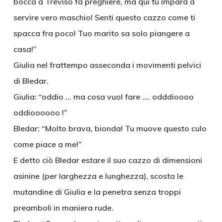
bocca a Treviso fa preghiere, ma qui tu impara a
servire vero maschio! Senti questo cazzo come ti
spacca fra poco! Tuo marito sa solo piangere a
casa!”
Giulia nel frattempo asseconda i movimenti pelvici
di Bledar.
Giulia: “oddio … ma cosa vuol fare …. odddioooo
oddioooooo !”
Bledar: “Molto brava, bionda! Tu muove questo culo
come piace a me!”
E detto ciò Bledar estare il suo cazzo di dimensioni
asinine (per larghezza e lunghezza), scosta le
mutandine di Giulia e la penetra senza troppi
preamboli in maniera rude.