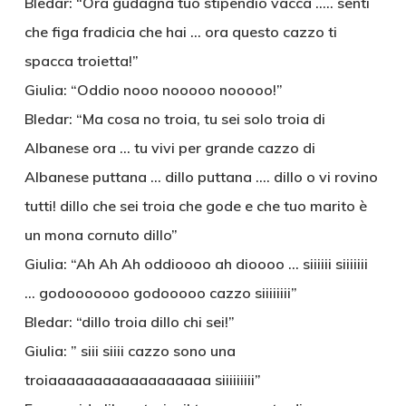
Bledar: “Ora gudagna tuo stipendio vacca ….. senti
che figa fradicia che hai … ora questo cazzo ti
spacca troietta!”
Giulia: “Oddio nooo nooooo nooooo!”
Bledar: “Ma cosa no troia, tu sei solo troia di
Albanese ora … tu vivi per grande cazzo di
Albanese puttana … dillo puttana …. dillo o vi rovino
tutti! dillo che sei troia che gode e che tuo marito è
un mona cornuto dillo”
Giulia: “Ah Ah Ah oddioooo ah dioooo … siiiiii siiiiiii
… godooooooo godooooo cazzo siiiiiiii”
Bledar: “dillo troia dillo chi sei!”
Giulia: ” siii siiii cazzo sono una
troiaaaaaaaaaaaaaaaaaa siiiiiiiii”