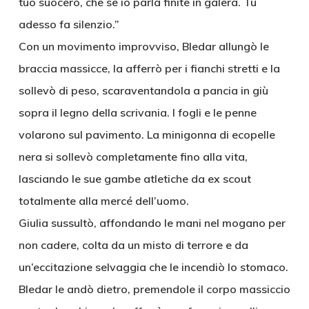
tuo suocero, che se io parla finite in galera. Tu
adesso fa silenzio.”
Con un movimento improvviso, Bledar allungò le
braccia massicce, la afferrò per i fianchi stretti e la
sollevò di peso, scaraventandola a pancia in giù
sopra il legno della scrivania. I fogli e le penne
volarono sul pavimento. La minigonna di ecopelle
nera si sollevò completamente fino alla vita,
lasciando le sue gambe atletiche da ex scout
totalmente alla mercé dell’uomo.
Giulia sussultò, affondando le mani nel mogano per
non cadere, colta da un misto di terrore e da
un’eccitazione selvaggia che le incendiò lo stomaco.
Bledar le andò dietro, premendole il corpo massiccio