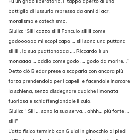
Fu un grido liberatorio, il tappo aperto di una
bottiglia di lussuria repressa da anni di acr,
moralismo e catechismo.
Giulia: “Siiii cazzo siiiii Fanculo siiiiii come
godoooooo mi scopi capo … siii sono una puttana
siiiiii , la sua puattanaaaa …. Riccardo è un
monaaaa … oddio come godo …. godo da morire…”
Detto ciò Bledar prese a scoparla con ancora più
forza prendendola per i capelli e facendole inarcare
la schiena, senza disdegnare qualche limonata
fuoriosa e schiaffengiandole il culo.
Giulia: ” Siii … sono la sua serva… ahhh… più forte …
siiii”
L’atto fisico terminò con Giulai in ginocchio ai piedi