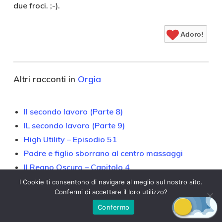
due froci. ;-).
Adoro!
Altri racconti in
Orgia
Il secondo lavoro (Parte 8)
IL secondo lavoro (Parte 9)
High Utility – Episodio 51
Padre e figlio sborrano al centro massaggi
Il Regno Oscuro – Capitolo 4
Mariolino e Serena – Una mossa sbagliata
I Cookie ti consentono di navigare al meglio sul nostro sito.
Confermi di accettare il loro utilizzo?
» Leggi tutti i racconti di Orgia
Confermo