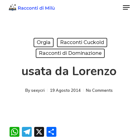
Menu
Skip
to
Close
main
Menu
content
Orgia
Racconti Cuckold
Racconti di Dominazione
usata da Lorenzo
By
sexycri
19 Agosto 2014
No Comments
WhatsApp
Telegram
X
Condividi